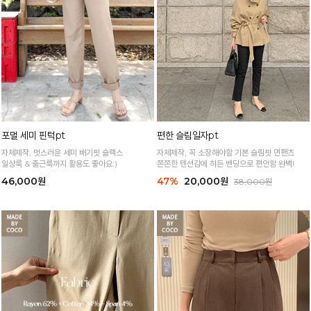
포멀 세미 핀턱pt
편한 슬림일자pt
자체제작, 멋스러운 세미 배기핏 슬랙스
자체제작, 꼭 소장해야할 기본 슬림핏 면팬츠
일상룩 & 출근룩까지 활용도 좋아요:)
쫀쫀한 텐션감에 히든 밴딩으로 편안함 완벽!
46,000원
47%
20,000원
38,000원