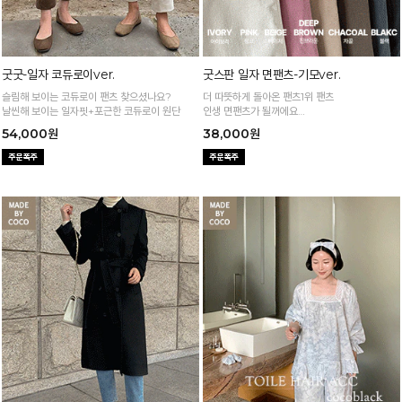
굿굿-일자 코듀로이ver.
굿스판 일자 면팬츠-기모ver.
슬림해 보이는 코듀로이 팬츠 찾으셨나요?
더 따뜻하게 돌아온 팬츠1위 팬츠
날씬해 보이는 일자핏+포근한 코듀로이 원단
인생 면팬츠가 될꺼에요
한겨울까지 쭉- 굿스판 팬츠 하세요 :)
54,000원
38,000원