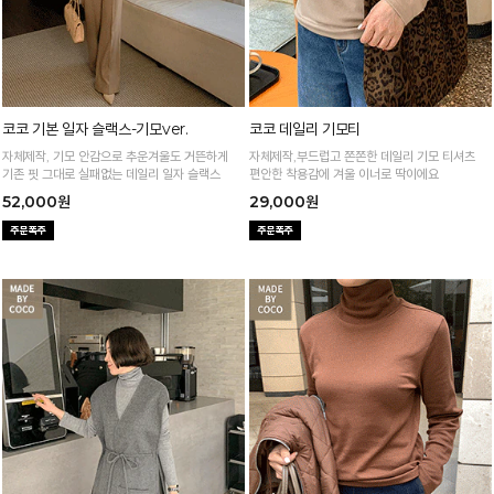
코코 기본 일자 슬랙스-기모ver.
코코 데일리 기모티
자체제작, 기모 안감으로 추운겨울도 거뜬하게
자체제작,부드럽고 쫀쫀한 데일리 기모 티셔츠
기존 핏 그대로 실패없는 데일리 일자 슬랙스
편안한 착용감에 겨울 이너로 딱이에요
52,000원
29,000원