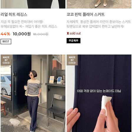
리얼 히트 레깅스
코코 핀턱 플레어 스커트
지금 꼭 필요한 한파대비 아이템!
자체제작, 풍성한 플레어 라인이 돋보이는 스커트
부해보임없이 쏙~ 껴입기 좋은 히트 레깅스
뒷밴딩으로 복부 압박없이 편하고 날씬하게!
44%
10,000원
18,000원