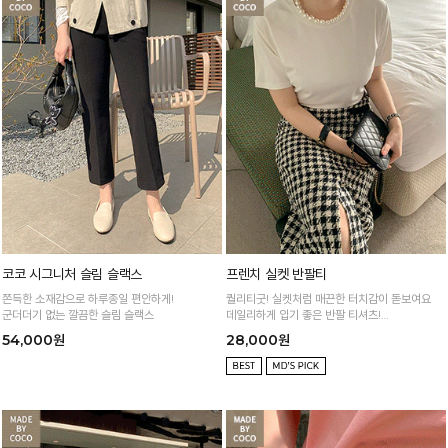
코코 시그니처 슬림 슬랙스
프렌치 실켓 반팔티
쫀득한 소재감으로 하루종일 편안하게!
퀄리티굿! 실켓처럼 매끈한 터치감이 돋보여요
군더더기 없는 깔끔한 슬림 슬랙스
데일리하게 입기 좋은 반팔 티셔츠!
5년째 주문폭주! 재구매폭주!
54,000원
28,000원