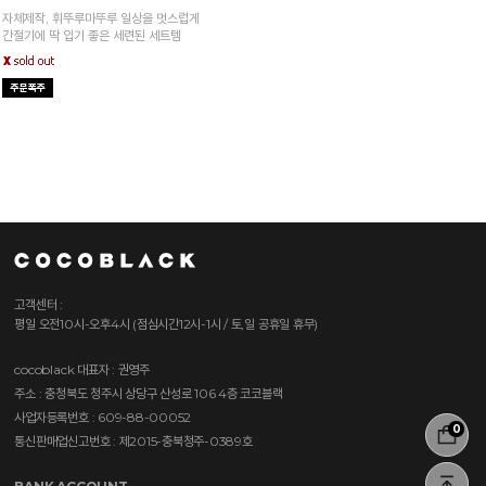
자체제작, 휘뚜루마뚜루 일상을 멋스럽게
간절기에 딱 입기 좋은 세련된 세트템
고객센터 :
평일 오전10시-오후4시 (점심시간12시-1시 / 토,일 공휴일 휴무)
cocoblack
대표자 : 권영주
주소 : 충청북도 청주시 상당구 산성로 106 4층 코코블랙
사업자등록번호 : 609-88-00052
0
통신판매업신고번호 : 제2015-충북청주-0389호