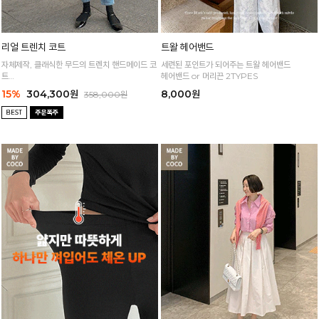
리얼 트렌치 코트
트왈 헤어밴드
자체제작, 클래식한 무드의 트렌치 핸드메이드 코
세련된 포인트가 되어주는 트왈 헤어밴드
트
헤어밴드 or 머리끈 2TYPES
시크하면서 딱 맞는 핏 좋아하는 분들게 추천!
15%
304,300원
8,000원
358,000원