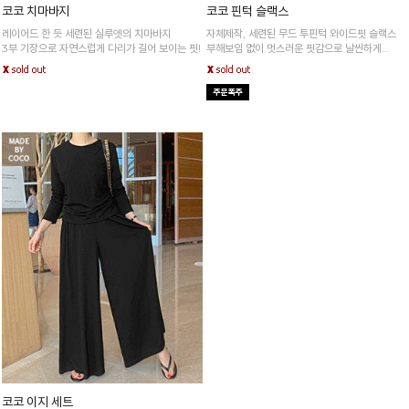
코코 치마바지
코코 핀턱 슬랙스
레이어드 한 듯 세련된 실루엣의 치마바지
자체제작, 세련된 무드 투핀턱 와이드핏 슬랙스
3부 기장으로 자연스럽게 다리가 길어 보이는 핏!
부해보임 없이 멋스러운 핏감으로 날씬하게
1차완판,2차 프리오더
코코 이지 세트