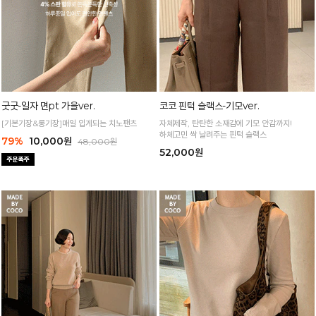
굿굿-일자 면pt 가을ver.
코코 핀턱 슬랙스-기모ver.
[기본기장&롱기장]매일 입게되는 치노팬츠
자체제작, 탄탄한 소재감에 기모 안감까지!
하체고민 싹 날려주는 핀턱 슬랙스
79%
10,000원
48,000원
52,000원