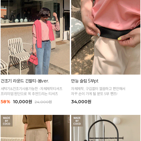
건조기 라운드 긴팔티-봄ver.
만능 슬림 5부pt
세탁기&건조기사용가능한 -자체제작티셔츠
자체제작, 구김없이 깔끔하고 편안해서
프리미엄 원단으로 꼭 추천드리는 티셔츠
자꾸 손이 가게 될 분또 5부 팬츠!
58%
10,000원
34,000원
24,000원