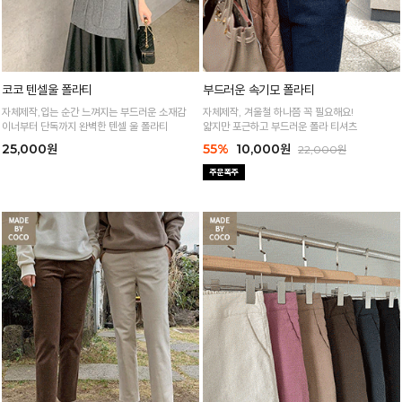
코코 텐셀울 폴라티
부드러운 속기모 폴라티
자체제작,입는 순간 느껴지는 부드러운 소재감
자체제작, 겨울철 하나쯤 꼭 필요해요!
이너부터 단독까지 완벽한 텐셀 울 폴라티
얇지만 포근하고 부드러운 폴라 티셔츠
25,000원
55%
10,000원
22,000원