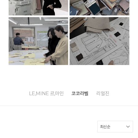
LE,MINE 르,마인
코코라벨
리얼진