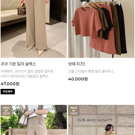
코코 기본 일자 슬랙스
보떼 치즈t
자체제작, 군더더기 없이 깔끔한 일자핏
크롭 스타일이 예쁜 분또 블라우스
다리가 길어보이는 마법같은 슬랙스
40,000원
47,000원