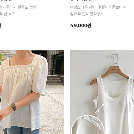
휴가룩까지 활용도 높은
여성스러운 셔링 디테일이 돋보이는
 데님 쇼츠
썸머 데일리 블라우스
원
49,000원