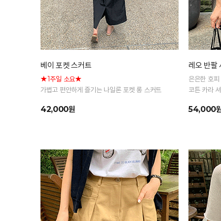
베이 포켓 스커트
레오 반팔
★1주일 소요★
은은한 호피
가볍고 편안하게 즐기는 나일론 포켓 롱 스커트
코튼 카라 
42,000원
54,000