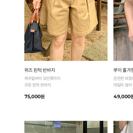
위즈 핀턱 반바지
루이 홀가
캐주얼부터 모던룩까지
은은한 비침
코튼 핀턱 반바지
데일리 썸머
75,000원
49,000