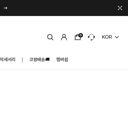
0
KOR
악세서리
코팡배송🚚
멤버쉽