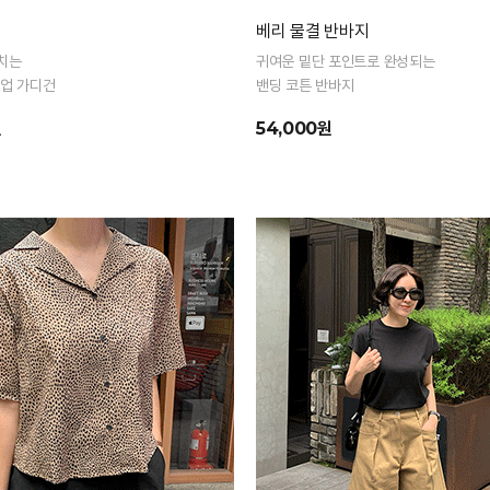
베리 물결 반바지
치는
귀여운 밑단 포인트로 완성되는
집업 가디건
밴딩 코튼 반바지
원
54,000원