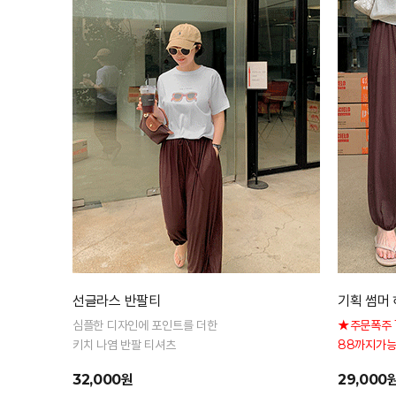
선글라스 반팔티
기획 썸머 
심플한 디자인에 포인트를 더한
★주문폭주 
키치 나염 반팔 티셔츠
88까지가능
형 커버 허
32,000원
29,000