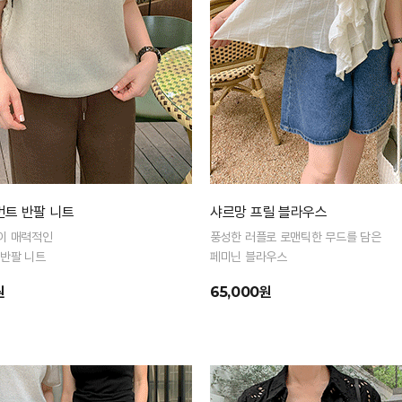
먼트 반팔 니트
샤르망 프릴 블라우스
이 매력적인
풍성한 러플로 로맨틱한 무드를 담은
 반팔 니트
페미닌 블라우스
원
65,000원