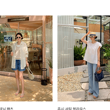
데님 팬츠
쥬시 셔링 블라우스