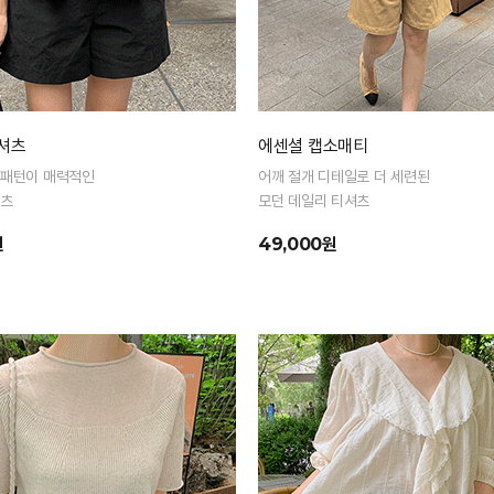
 셔츠
에센셜 캡소매티
 패턴이 매력적인
어깨 절개 디테일로 더 세련된
셔츠
모던 데일리 티셔츠
원
49,000원