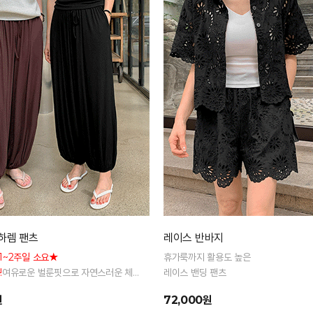
하렘 팬츠
레이스 반바지
1~2주일 소요★
휴가룩까지 활용도 높은
!
여유로운 벌룬핏으로 자연스러운 체
레이스 밴딩 팬츠
리 전체 밴딩으로 편안한 착용감
원
72,000원