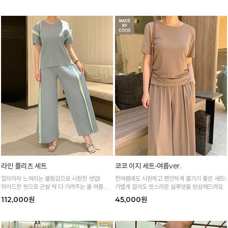
라인 플리츠 세트
코코 이지 세트-여름ver.
입자마자 느껴지는 쿨링감으로 시원한 셋업!
한여름에도 시원하고 편안하게 즐기기 좋은 세트!
와이드한 핏으로 군살 싹 다 가려주는 올 여름 교
가볍게 입어도 멋스러운 실루엣을 완성해드려요
복템
112,000원
45,000원