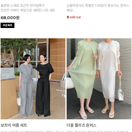
울혼방 소재로 포근한 원마일룩♡
심플하면서도 특별한 디테일이 돋보이는 원피스
은은한 꽈배기 짜임으로 세련된 니트 세트
예요!
한 벌만으로도 세련된 스타일링이 가능해요 :)
68,000원
보트넥 여름 세트
더블 플리츠 원피스