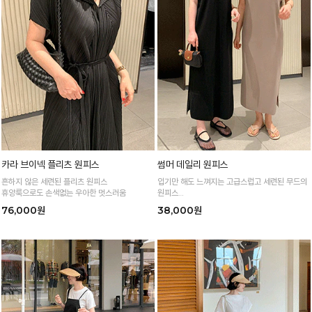
카라 브이넥 플리츠 원피스
썸머 데일리 원피스
흔하지 않은 세련된 플리츠 원피스
입기만 해도 느껴지는 고급스럽고 세련된 무드의
휴양룩으로도 손색없는 우아한 멋스러움
원피스
롱한 기장감과 트임 포인트로 바디라인은 길어보
76,000원
38,000원
이게!