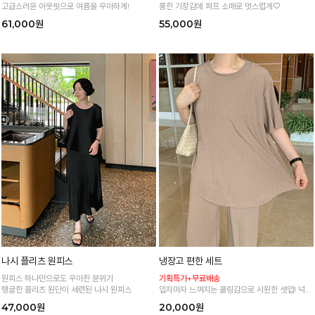
고급스러운 아웃핏으로 여름을 우아하게!
롱한 기장감에 퍼프 소매로 멋스럽게♡
61,000원
55,000원
나시 플리츠 원피스
냉장고 편한 세트
원피스 하나만으로도 우아한 분위기
기획특가+무료배송
탱글한 플리츠 원단이 세련된 나시 원피스
입자마자 느껴지는 쿨링감으로 시원한 셋업! 넉넉
한 핏으로 군살 싹 다 가려주는 올 여름 교복템
47,000원
20,000원