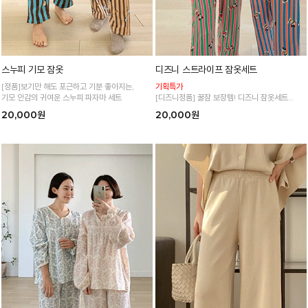
스누피 기모 잠옷
디즈니 스트라이프 잠옷세트
[정품]보기만 해도 포근하고 기분 좋아지는,
기획특가
기모 안감의 귀여운 스누피 파자마 세트
[디즈니정품] 꿀잠 보장템! 디즈니 잠옷세트
쫀쫀~쭉쭉 늘어나는 신축성으로 정말 편안해요
20,000원
20,000원