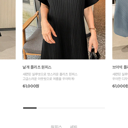
날개 플리츠 원피스
브이넥 플
세련된 실루엣으로 멋스러운 플리츠 원피스
세련된 실루
고급스러운 아웃핏으로 여름을 우아하게!
우아한 디자
61,000원
61,000
원피스
세트