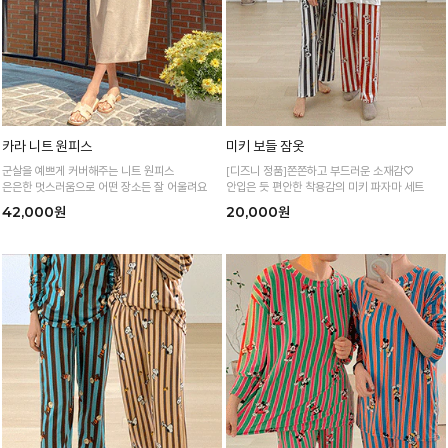
카라 니트 원피스
미키 보들 잠옷
군살을 예쁘게 커버해주는 니트 원피스
[디즈니 정품]쫀쫀하고 부드러운 소재감♡
은은한 멋스러움으로 어떤 장소든 잘 어울려요
안입은 듯 편안한 착용감의 미키 파자마 세트
42,000원
20,000원