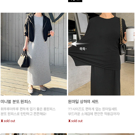
미니멀 분또 원피스
원마일 상하의 세트
휘뚜루마뚜루 편하게 입기 좋은 롱원피스
77사이즈도 편하게 입는 원마일세트
분또 원피스로 탄탄하고 쫀쫀해요!
부드러운 소재감에 편안한 착용감까지!