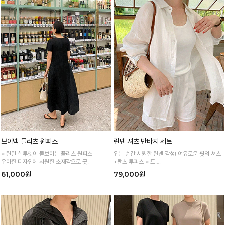
브이넥 플리츠 원피스
린넨 셔츠 반바지 세트
세련된 실루엣이 돋보이는 플리츠 원피스
입는 순간 시원한 린넨 감성! 여유로운 핏의 셔츠
우아한 디자인에 시원한 소재감으로 굿!
+팬츠 투피스 세트!
따로 또 같이 활용 가능! 여름 내내 즐기는 데일리
61,000원
79,000원
린넨 셋업!