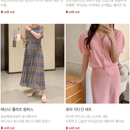
여성스러우면서도 편안하기까지! 세련된 세트 아
펀칭+플리츠의 흔하지 않은 조합으로 특별하게
이템
여행룩, 격식있는 자리에도 손색없는 플리츠 원피
신축성이 좋은 쫀득한 소재로 77사이즈도 걱정없
스
어요!
에스닉 플리츠 원피스
로라 가디건 세트
일상룩에서부터 휴가룩까지!
우아한 무드의 니트+스커트 세트
어디서나 멋스러운 에스닉 패턴 원피스
시원하고 고슬한 터치감으로 여름까지 좋아요