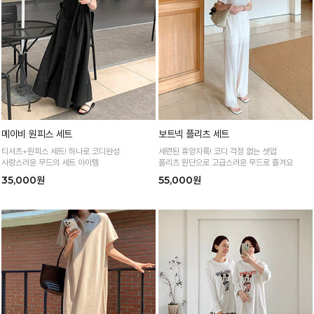
메이비 원피스 세트
보트넥 플리츠 세트
티셔츠+원피스 세트! 하나로 코디완성
세련된 휴양지룩! 코디 걱정 없는 셋업
사랑스러운 무드의 세트 아이템
플리츠 원단으로 고급스러운 무드로 즐겨요
35,000원
55,000원