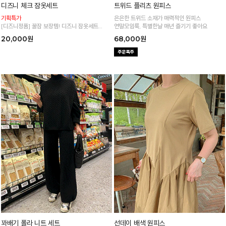
디즈니 체크 잠옷세트
트위드 플리츠 원피스
기획특가
은은한 트위드 소재가 매력적인 원피스
[디즈니정품] 꿀잠 보장템! 디즈니 잠옷세트
연말모임룩, 특별한날 매년 즐기기 좋아요
쫀쫀~쭉쭉 늘어나는 신축성으로 정말 편안해요
20,000원
68,000원
꽈배기 폴라 니트 세트
선데이 배색 원피스