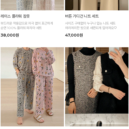
레이스 플라워 잠옷
버튼 가디건 니트 세트
부드러운 착용감으로 자극 없이 포근하게
사이즈 구애없이 누구나 입는 니트 세트
순면 100% 플라워 파자마 세트
여리여리한 핏으로 세련되게 입어져요♡
38,000원
47,000원