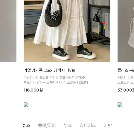
리얼 양가죽 크로와상백 미니ver.
플리츠 복
가방하나만 들었을 뿐인데 고급스러운 분위기!
세련된 디자
부드러운 양가죽 소재에 가벼운 크로와상 호보백
소프트한 
116,000원
53,000
슈즈
플랫/로퍼
부츠
스니커즈
가방