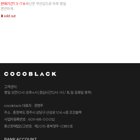
판매기간7.3~7.8
폭신한 쿠션감으로 하루 종일
편안하게
가볍게 신기 좋은 데일리 플랫 쪼리
고객센터 :
평일 오전10시-오후4시 (점심시간12시-1시 / 토,일 공휴일 휴무)
cocoblack
대표자 : 권영주
주소 : 충청북도 청주시 상당구 산성로 106 4층 코코블랙
사업자등록번호 : 609-88-00052
통신판매업신고번호 : 제2015-충북청주-0389호
BANK ACCOUNT