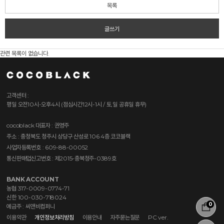
목록
글쓰기
관련 목록이 없습니다.
고객센터 :
평일 오전10시-오후4시 (점심시간12시-1시 / 토,일 공휴일 휴무)
cocoblack
대표자 : 권영주
주소 : 충청북도 청주시 상당구 산성로 106 4층 코코블랙
사업자등록번호 : 609-88-00052
통신판매업신고번호 : 제2015-충북청주-0389호
BANK ACCOUNT
농협 317-0009-0774-71
신한 100-030-718024
0
예금주 : 씨앤비컴퍼니
이용약관
개인정보처리방침
이용안내
자주묻는질문
PC ver.