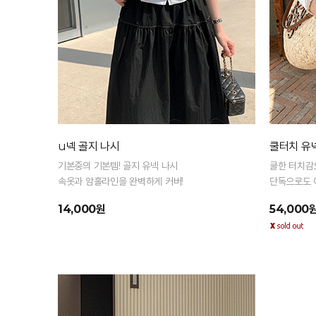
u넥 골지 나시
쿨터치 유
기본중의 기본템! 골지 유넥 나시
쿨한 터치감
속옷과 암홀라인을 완벽하게 커버!
단독으로도 
14,000원
54,000