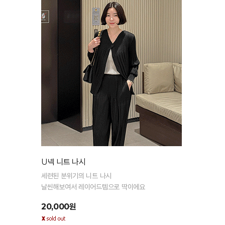
U넥 니트 나시
세련된 분위기의 니트 나시
날씬해보여서 레이어드템으로 딱이에요
20,000원