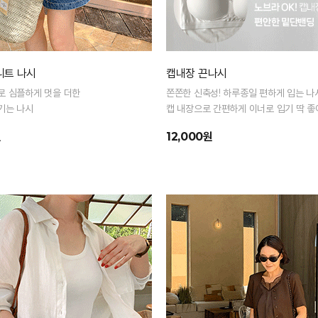
니트 나시
캡내장 끈나시
로 심플하게 멋을 더한
쫀쫀한 신축성! 하루종일 편하게 입는 
기는 나시
캡 내장으로 간편하게 이너로 입기 딱 좋
원
12,000원