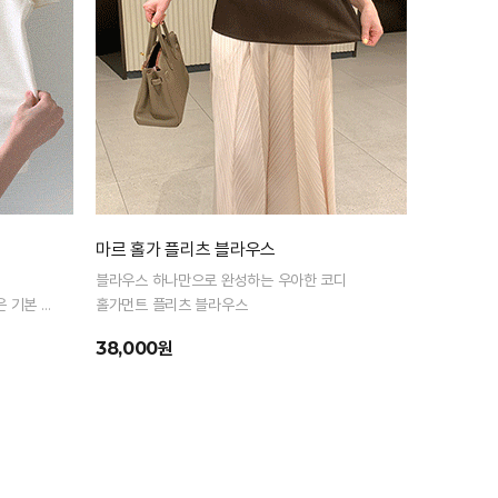
마르 홀가 플리츠 블라우스
커버 나시
블라우스 하나만으로 완성하는 우아한 코디
부유방 걱정
은 기본 반
홀가먼트 플리츠 블라우스
캐주얼하고 
38,000원
24,000