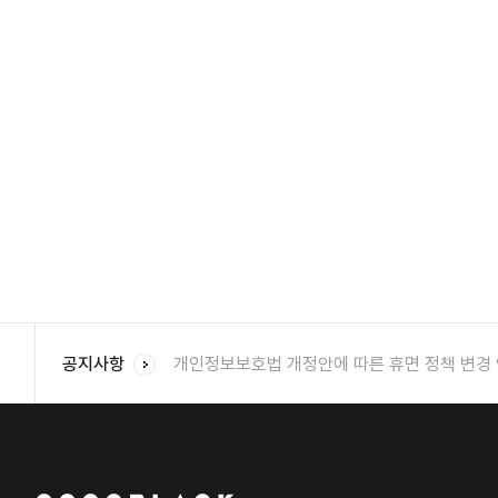
개인정보보호법 개정안에 따른 휴면 정책 변경
공지사항
2022년 새롭게 달라지는 "코코블랙 멤버쉽" 