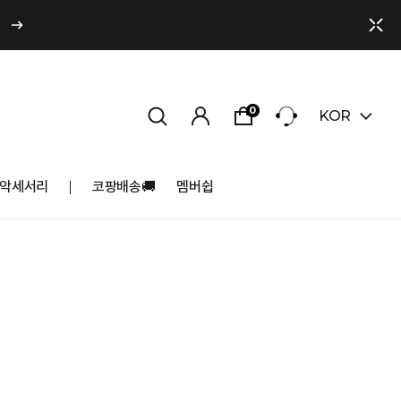
0
KOR
악세서리
코팡배송🚚
멤버쉽