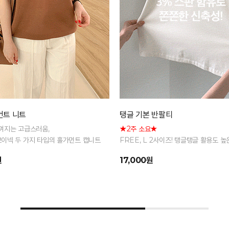
먼트 니트
탱글 기본 반팔티
껴지는 고급스러움,
★2주 소요★
이넥 두 가지 타입의 홀가먼트 캡니트
FREE, L 2사이즈! 탱글탱글 활용도 높
팔 티셔츠
원
17,000원