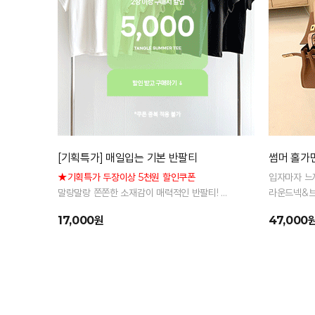
[기획특가] 매일입는 기본 반팔티
썸머 홀가
★기획특가 두장이상 5천원 할인쿠폰
입자마자 느
말랑말랑 쫀쫀한 소재감이 매력적인 반팔티!
라운드넥&브
남다른 부드러움과 세련된 핏, 딱 좋은 컬러감까지!
17,000원
47,000