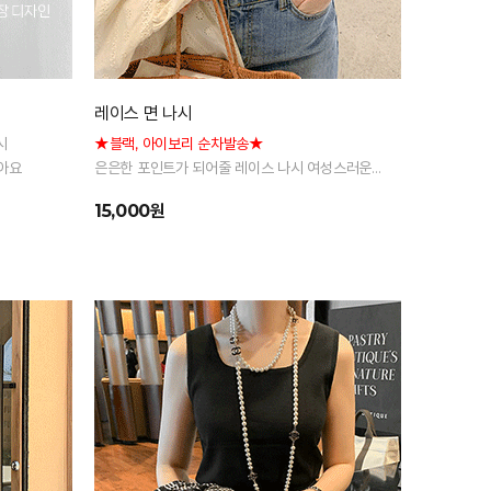
레이스 면 나시
나시
★블랙, 아이보리 순차발송★
아요
은은한 포인트가 되어줄 레이스 나시 여성스러운
무드로 여리여리해보여요♡
15,000원