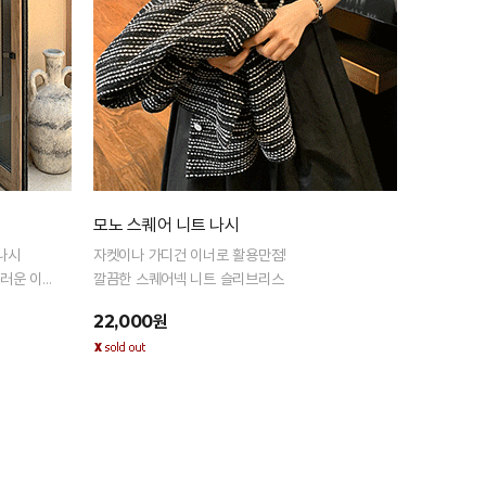
모노 스퀘어 니트 나시
나시
자켓이나 가디건 이너로 활용만점!
러운 이
깔끔한 스퀘어넥 니트 슬리브리스
22,000원