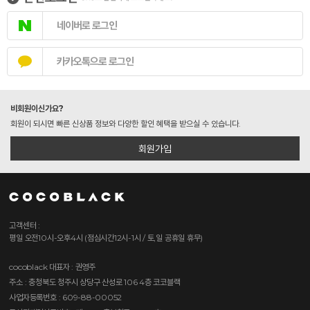
네이버로 로그인
카카오톡으로 로그인
비회원이신가요?
회원이 되시면 빠른 신상품 정보와 다양한 할인 혜택을 받으실 수 있습니다.
회원가입
고객센터 :
평일 오전10시-오후4시 (점심시간12시-1시 / 토,일 공휴일 휴무)
cocoblack
대표자 : 권영주
주소 : 충청북도 청주시 상당구 산성로 106 4층 코코블랙
사업자등록번호 : 609-88-00052