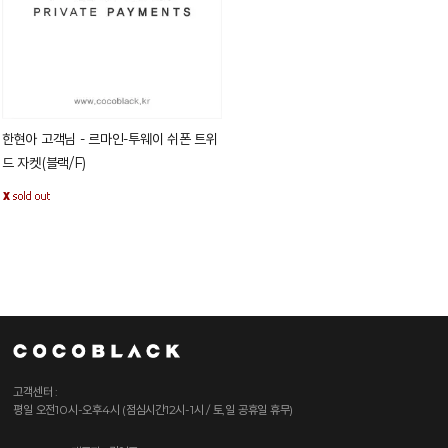
한현아 고객님 - 르마인-투웨이 쉬폰 트위
드 자켓(블랙/F)
고객센터 :
평일 오전10시-오후4시 (점심시간12시-1시 / 토,일 공휴일 휴무)