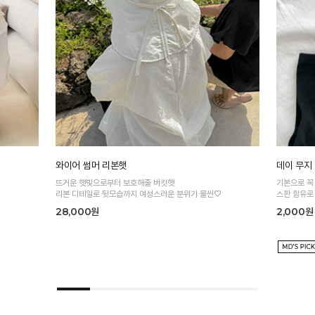
와이어 썸머 리본햇
데이 무지
뜨거운 햇빛으로부터 보호해줄 버킷햇
기본으로 꼭
리본 디테일로 뒷모습까지 여성스러운 분위기 물씬♡
스판 함유로
28,000원
2,000원