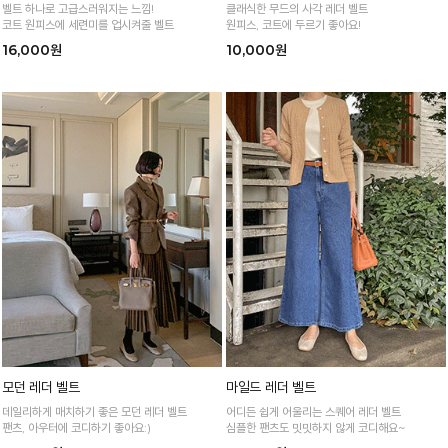
벨트 하나로 고급스러워지는 느낌!
클래식한 무드의 사각 레더 벨트
코트 원피스에 세련미를 업시켜줄 벨트
원피스, 코트에 두르기 좋아요!
16,000원
10,000원
모던 레더 벨트
마일드 레더 벨트
데일리하게 매치하기 좋은 모던 레더 벨트
어디든 쉽게 어울리는 스퀘어 레더 벨트
팬츠, 아우터에 코디하기 좋아요:)
심플한 팬츠도 밋밋하지 않게 코디해요~