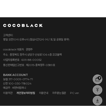
고객센터 :
평일 오전10시-오후4시 (점심시간12시-1시 / 토,일 공휴일 휴무)
cocoblack
대표자 : 권영주
주소 : 충청북도 청주시 상당구 산성로 106 4층 코코블랙
사업자등록번호 : 609-88-00052
통신판매업신고번호 : 제2015-충북청주-0389호
BANK ACCOUNT
0
농협 317-0009-0774-71
신한 100-030-718024
예금주 : 씨앤비컴퍼니
이용약관
개인정보처리방침
이용안내
자주묻는질문
PC ver.