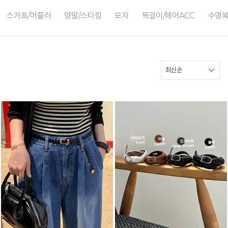
스카프/머플러
양말/스타킹
모자
목걸이/헤어ACC
수영