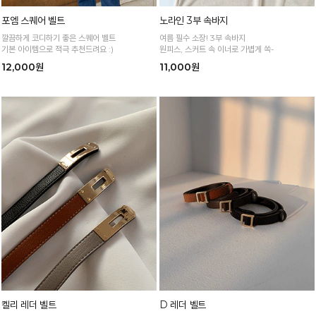
포엠 스퀘어 벨트
노라인 3부 속바지
깔끔하게 코디하기 좋은 스퀘어 벨트
여름 필수 소장! 3부 속바지
기본 아이템으로 적극 추천드려요 :)
원피스, 스커트 속 이너로 가볍게 쏙-
12,000원
11,000원
켈리 레더 벨트
D 레더 벨트