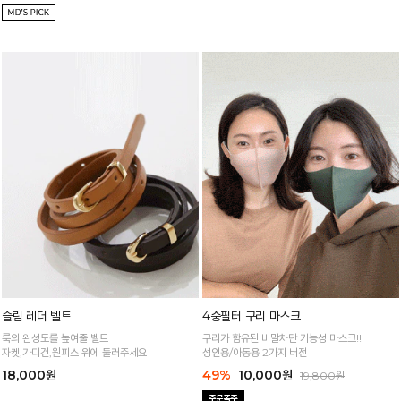
슬림 레더 벨트
4중필터 구리 마스크
룩의 완성도를 높여줄 벨트
구리가 함유된 비말차단 기능성 마스크!!
자켓,가디건,원피스 위에 둘러주세요
성인용/아동용 2가지 버전
18,000원
49%
10,000원
19,800원