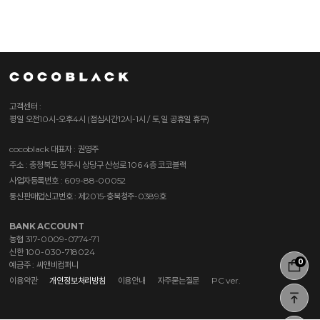
고객센터 :
평일 오전10시-오후4시 (점심시간12시-1시 / 토,일 공휴일 휴무)
cocoblack
대표자 : 권영주
주소 : 충청북도 청주시 상당구 산성로 106 4층 코코블랙
사업자등록번호 : 609-88-00052
통신판매업신고번호 : 제2015-충북청주-0389호
BANK ACCOUNT
농협 317-0009-0774-71
신한 100-030-718024
0
예금주 : 씨앤비컴퍼니
이용약관
개인정보처리방침
이용안내
자주묻는질문
PC ver.