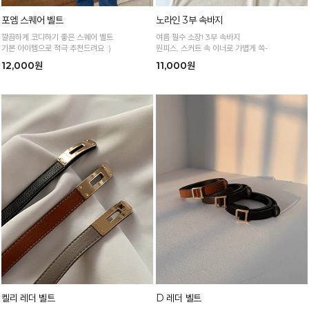
포엠 스퀘어 벨트
노라인 3부 속바지
깔끔하게 코디하기 좋은 스퀘어 벨트
여름 필수 소장! 3부 속바지
기본 아이템으로 적극 추천드려요 :)
원피스, 스커트 속 이너로 가볍게 쏙-
12,000원
11,000원
켈리 레더 벨트
D 레더 벨트