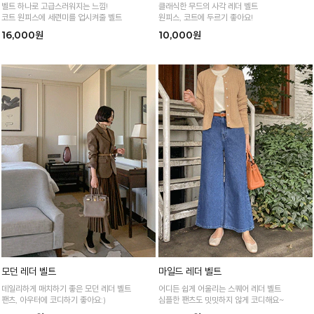
벨트 하나로 고급스러워지는 느낌!
클래식한 무드의 사각 레더 벨트
코트 원피스에 세련미를 업시켜줄 벨트
원피스, 코트에 두르기 좋아요!
16,000원
10,000원
모던 레더 벨트
마일드 레더 벨트
데일리하게 매치하기 좋은 모던 레더 벨트
어디든 쉽게 어울리는 스퀘어 레더 벨트
팬츠, 아우터에 코디하기 좋아요:)
심플한 팬츠도 밋밋하지 않게 코디해요~