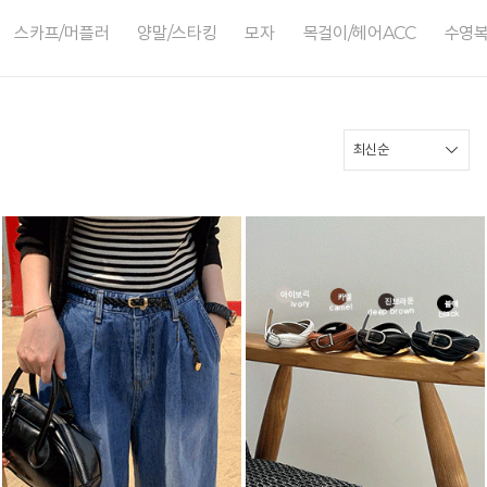
스카프/머플러
양말/스타킹
모자
목걸이/헤어ACC
수영