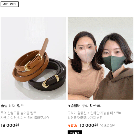
슬림 레더 벨트
4중필터 구리 마스크
룩의 완성도를 높여줄 벨트
구리가 함유된 비말차단 기능성 마스크!!
자켓,가디건,원피스 위에 둘러주세요
성인용/아동용 2가지 버전
18,000원
49%
10,000원
19,800원