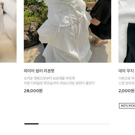
와이어 썸머 리본햇
데이 무지
뜨거운 햇빛으로부터 보호해줄 버킷햇
기본으로 꼭
리본 디테일로 뒷모습까지 여성스러운 분위기 물씬♡
스판 함유로
28,000원
2,000원