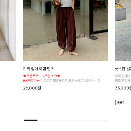
기획 썸머 하렘 팬츠
굿스판 일자
★주문폭주 1~2주일 소요★
누적 판매 
88까지가능!
여유로운 벌룬핏으로 자연스러운 체형 커버 허리
정말 편하게
전체 밴딩으로 편안한 착용감
29,000원
35,000