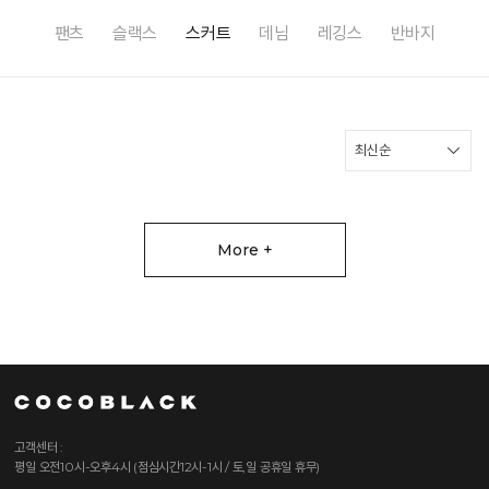
팬츠
슬랙스
스커트
데님
레깅스
반바지
More +
고객센터 :
평일 오전10시-오후4시 (점심시간12시-1시 / 토,일 공휴일 휴무)