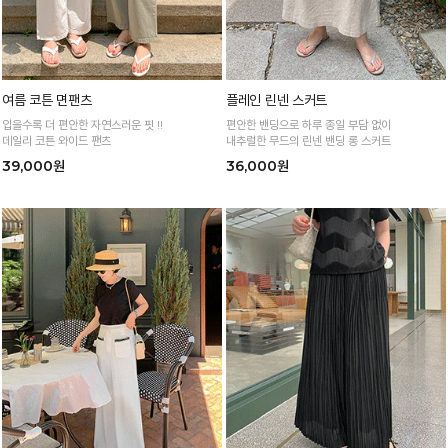
여름 코튼 면팬츠
플레인 린넨 스커트
입을수록 더 편안한 자연스러운 핏 !!
편안한 밴딩으로 하루 종일 부담 없이
데일리 코튼 와이드 팬츠
내추럴한 무드의 린넨 밴딩 롱 스커트
39,000원
36,000원