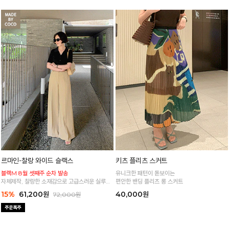
르마인-찰랑 와이드 슬랙스
키츠 플리츠 스커트
블랙M 8월 셋째주 순차 발송
유니크한 패턴이 돋보이는
자체제작, 찰랑한 소재감으로 고급스러운 실루엣
편안한 밴딩 플리츠 롱 스커트
군더더기 없는 깔끔한 와이드 핏 슬랙스
15%
61,200원
40,000원
72,000원