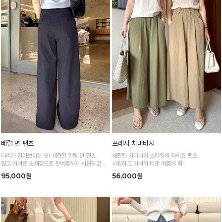
베럴 면 팬츠
프레시 치마바지
다리가 길어보이는 핏! 세련된 핀턱 면 팬츠
세련된 치마바지 스타일의 와이드 팬츠
얇고 가벼운 소재감으로 한여름까지 시원하고 쾌
시원하고 가벼워 더운 여름에 딱!
적하게!
95,000원
56,000원