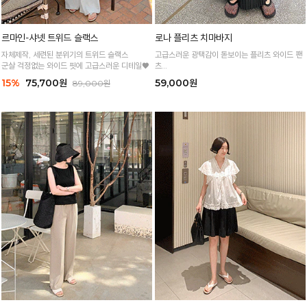
르마인-샤넷 트위드 슬랙스
로나 플리츠 치마바지
자체제작, 세련된 분위기의 트위드 슬랙스
고급스러운 광택감이 돋보이는 플리츠 와이드 팬
군살 걱정없는 와이드 핏에 고급스러운 디테일♥
츠
찰랑이는 실루엣으로 우아한 무드를 연출해주는
15%
75,700원
59,000원
89,000원
아이템!