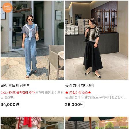
쿨링 후들 데님팬츠
큐리 썸머 치마바지
2XL사이즈,블랙컬러 추가!
초경량 쿨링 와이드 데
★1주일이상 소요★
님 팬츠♥
풍성한 플레어 실루엣으로 우아하게 편안함과 스
사이즈 세분화로 누구나 편하고 쉽게 입어요
타일을 모두 갖춘 밴딩 와이드 팬츠
34,000원
28,000원
*주문폭주로 인한 입고지연·순차발송 진행중