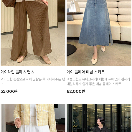
에이라인 플리츠 팬츠
메이 플레어 데님 스커트
와이드한 핏감으로 하체 군살은 쏙 커버해주는 팬
여성스럽고 유니크하게! 체형에 구애없이 편하게
츠
데일리하게 입기 좋은 데님 플레어 스커트
얇고 찰랑거리는 소재감으로 피부에 붙지 않아 편
55,000원
62,000원
안한 착용감!