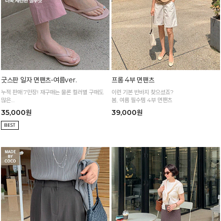
굿스판 일자 면팬츠-여름ver.
프롬 4부 면팬츠
누적 판매 7만장! 재구매는 물론 컬러별 구매도
이런 기본 반바지 찾으셨죠?
많은
봄, 여름 필수템 4부 면팬츠
정말 편하게 휘뚜루마뚜루 입는 만능 면팬츠
35,000원
39,000원