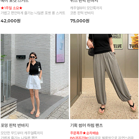
베이 포켓 스커트
위즈 핀턱 반바지
★1주일 소요★
캐주얼부터 모던룩까지
가볍고 편안하게 즐기는 나일론 포켓 롱 스커트
코튼 핀턱 반바지
42,000원
75,000원
포밍 핀턱 반바지
기획 썸머 하렘 팬츠
모던한 무드부터 캐주얼룩까지
주문폭주★순차배송
가볍게 즐기는 나일론 팬츠
88까지가능!
여유로운 벌룬핏으로 자연스러운 체