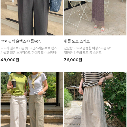
코코 핀턱 슬랙스-여름ver.
쉬폰 도트 스커트
다리가 길어보이는 핏! 고급스러운 투턱 팬츠
잔잔한 도트로 완성한 여성스러운 무드
가볍고 얇은 소재감으로 한여름 필수 소장템!
깔끔한 라인의 도트 롱 스커트
48,000원
36,000원