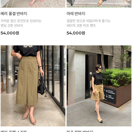
베리 물결 반바지
마레 반바지
귀여운 밑단 포인트로 완성되는
깔끔한 핏으로 데일리하게 즐기는
밴딩 코튼 반바지
베이직 코튼 하프 팬츠
54,000원
54,000원