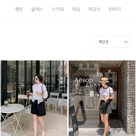
팬츠
슬랙스
스커트
데님
레깅스
반바지