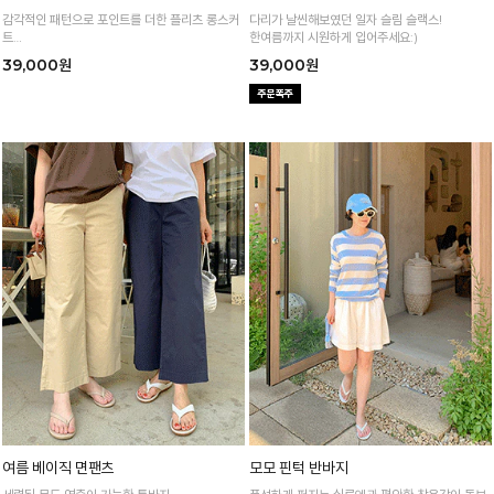
감각적인 패턴으로 포인트를 더한 플리츠 롱스커
다리가 날씬해보였던 일자 슬림 슬랙스!
트
한여름까지 시원하게 입어주세요:)
하나만 입어도 세련된 무드가 완성되는 포인트 아
39,000원
39,000원
이템!
여름 베이직 면팬츠
모모 핀턱 반바지