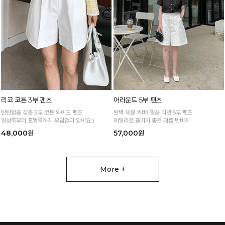
리코 코튼 3부 팬츠
어라운드 5부 팬츠
탄탄함을 갖춘 3부 코튼 와이드 팬츠
완벽 체형 커버! 깔끔 라인 5부 팬츠
일상룩부터 포멀룩까지 부담없이 입어요:)
데일리로 즐기기 좋은 여름 반바지
48,000원
57,000원
More +