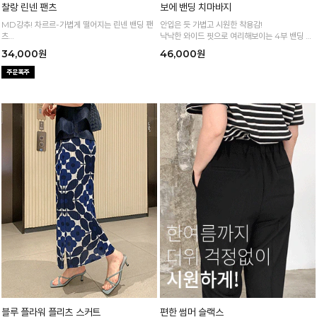
찰랑 린넨 팬츠
보에 밴딩 치마바지
MD강추! 차르르-가볍게 떨어지는 린넨 밴딩 팬
안입은 듯 가볍고 시원한 착용감!
츠
낙낙한 와이드 핏으로 여리해보이는 4부 밴딩 치
시원하면서 구김없고 신축성까지 GOOD
마바지
34,000원
46,000원
블루 플라워 플리츠 스커트
편한 썸머 슬랙스