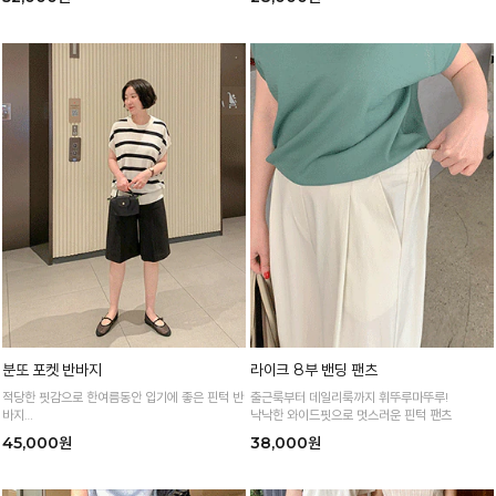
링 하기에 최고의 아이템
분또 포켓 반바지
라이크 8부 밴딩 팬츠
적당한 핏감으로 한여름동안 입기에 좋은 핀턱 반
출근룩부터 데일리룩까지 휘뚜루마뚜루!
바지
낙낙한 와이드핏으로 멋스러운 핀턱 팬츠
얇고 가벼운 소재감으로 한여름까지 시원하고 쾌
45,000원
38,000원
적하게!