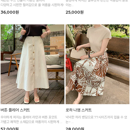
세련된 무드 연출이 가능한 통바지
풍성하게 퍼지는 실루엣과 편안한 착용감이 돋보
다양하고 시원한 컬러감으로 올 여름을 시원하게!
이는
여름 시즌 데일리로 즐기기 좋은 4부 팬츠예요 :)
36,000원
25,000원
버튼 플레어 스커트
로하 나염 스커트
우아하게 퍼지는 플레어 라인과 버튼 포인트
넉넉한 허리 밴딩으로 77사이즈까지 입을 수 있
가볍고 쾌적한 소재감으로 여름까지 시원하게 즐
는~
기는 데일리 스커트❤
아라비아 패턴으로 밋밋하지 않아 포인트 스타일
52,000원
28,000원