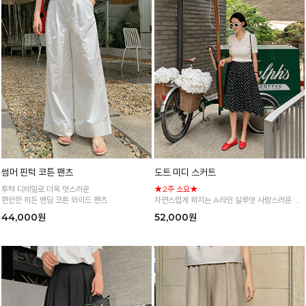
썸머 핀턱 코튼 팬츠
도트 미디 스커트
투턱 디테일로 더욱 멋스러운
★2주 소요★
편안한 히든 밴딩 코튼 와이드 팬츠
자연스럽게 퍼지는 A라인 실루엣 사랑스러운 도
트 플레어 스커트
44,000원
52,000원