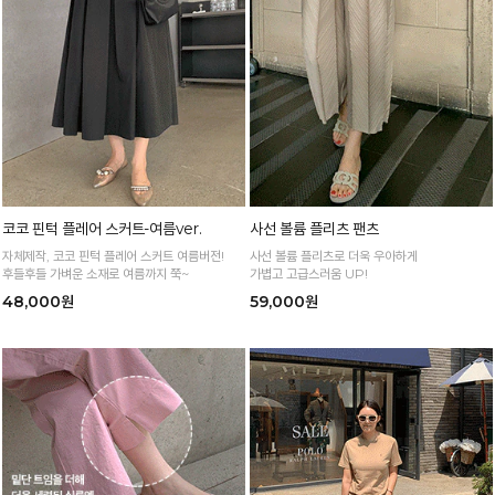
코코 핀턱 플레어 스커트-여름ver.
사선 볼륨 플리츠 팬츠
자체제작, 코코 핀턱 플레어 스커트 여름버전!
사선 볼륨 플리츠로 더욱 우아하게
후들후들 가벼운 소재로 여름까지 쭉~
가볍고 고급스러움 UP!
48,000원
59,000원