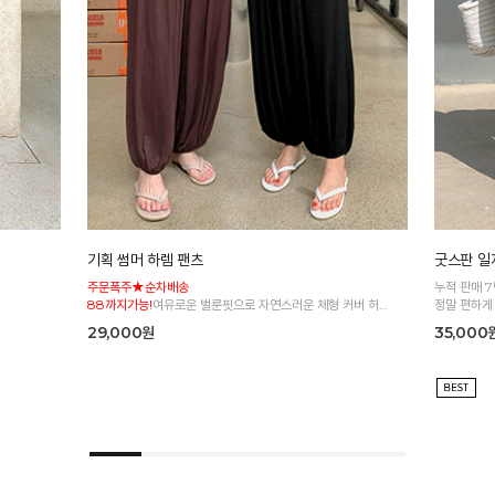
기획 썸머 하렘 팬츠
굿스판 일자
주문폭주★순차배송
누적 판매 
88까지가능!
여유로운 벌룬핏으로 자연스러운 체형 커버 허리
정말 편하게
전체 밴딩으로 편안한 착용감
29,000원
35,000