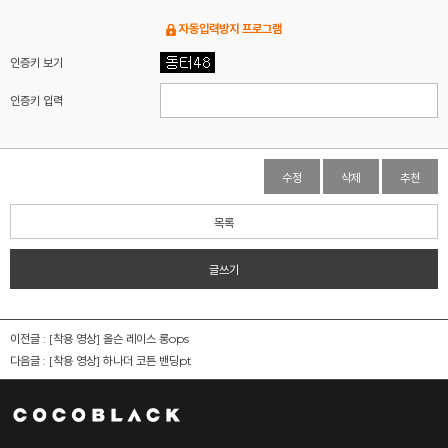
자동입력방지 프로그램
인증키 보기
인증키 입력
수정
삭제
추천
목록
글쓰기
이전글 :
[착용 영상] 올슨 레이스 롱ops
다음글 :
[착용 영상] 하나더 코튼 밴딩pt