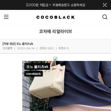
메뉴 토글
3,000원 적립금 + 무료배송받고 쇼핑하세요
코자매 리얼라이브
[착용 영상] 모노 플리츠sk
코코블랙
|
2020-04-14
|
조회수 1292
|
추천수 0