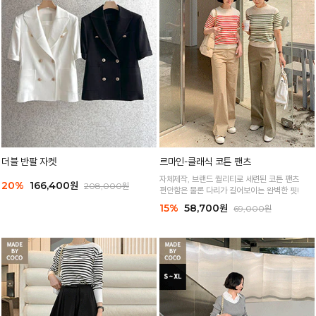
더블 반팔 자켓
르마인-클래식 코튼 팬츠
자체제작, 브랜드 퀄리티로 세련된 코튼 팬츠
20%
166,400원
208,000원
편안함은 물론 다리가 길어보이는 완벽한 핏!
15%
58,700원
69,000원