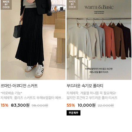
르마인-아코디언 스커트
부드러운 속기모 폴라티
*바로배송 가능*
자체제작, 겨울철 하나쯤 꼭 필요해요!
자체제작, 플리츠 스커트도 부해보임없이 예쁘게
얇지만 포근하고 부드러운 폴라 티셔츠
♥
15%
83,300원
55%
10,000원
98,000원
22,000원
고퀄리티로 제작되어 고급스러운 플리츠 스커트