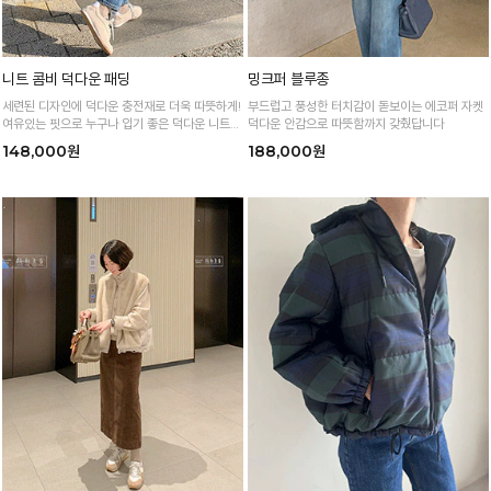
니트 콤비 덕다운 패딩
밍크퍼 블루종
세련된 디자인에 덕다운 충전재로 더욱 따뜻하게!
부드럽고 풍성한 터치감이 돋보이는 에코퍼 자켓
여유있는 핏으로 누구나 입기 좋은 덕다운 니트
덕다운 안감으로 따뜻함까지 갖췄답니다
패딩
148,000원
188,000원