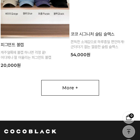
피그먼트 볼캡
코코 시그니처 슬림 슬랙스
캐주얼룩에 볼캡 하나면 걱정 끝!
쫀득한 소재감으로 하루종일 편안하게!
어디에나 잘 어울리는 피그먼트 볼캡
군더더기 없는 깔끔한 슬림 슬랙스
20,000원
54,000원
0
More +