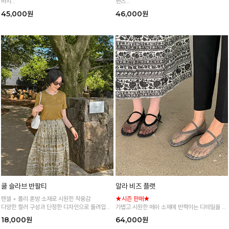
바지
팬츠
얇고 가벼운 소재감으로 한여름까지 시원하고 쾌
단정한 디자인으로 어디에서나 입을 수 있는 올
45,000원
46,000원
적하게!
여름 필수 소장템
쿨 슬라브 반팔티
알라 비즈 플랫
텐셀 + 폴리 혼방 소재로 시원한 착용감
★시즌 판매★
다양한 컬러 구성과 단정한 디자인으로 돌려입기
가볍고 시원한 메쉬 소재에 반짝이는 디테일을 더
좋은 꿀 효자템
해 세련된 무드를 완성한 메리제인 슈즈예요 :)
18,000원
64,000원
데일리룩부터 휴양지룩까지 포인트 있게 매치하