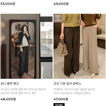
53,000원
49,000원
유니 벨벳 팬츠
코코 기본 일자 슬랙스
부드럽고 유연한 벨벳 텍스처에 포근함까지,
자체제작, 군더더기 없이 깔끔한 일자핏
입자마자 편안한 벨벳 와이드 팬츠
다리가 길어보이는 마법같은 슬랙스
48,000원
47,000원