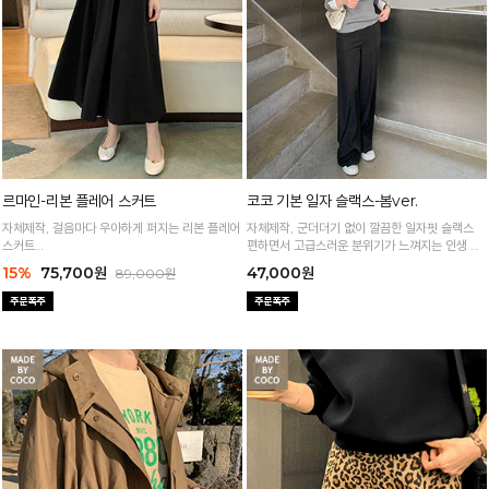
르마인-리본 플레어 스커트
코코 기본 일자 슬랙스-봄ver.
자체제작, 걸음마다 우아하게 퍼지는 리본 플레어
자체제작, 군더더기 없이 깔끔한 일자핏 슬랙스
스커트
편하면서 고급스러운 분위기가 느껴지는 인생 슬
프리미엄 퀄리티에 고급스러운 핏까지 완벽한 스
랙스:)
15%
75,700원
47,000원
89,000원
커트