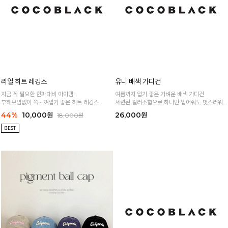
리얼 히트 레깅스
유니 배색 가디건
지금 꼭 필요한 한파대비 아이템!
여름까지 입기 좋은 가벼운 배색 가디건
부해보임없이 쏙~ 껴입기 좋은 히트 레깅스
세련된 컬러조합으로 하나만 입어줘도 멋스러워
요!
44%
10,000원
26,000원
18,000원