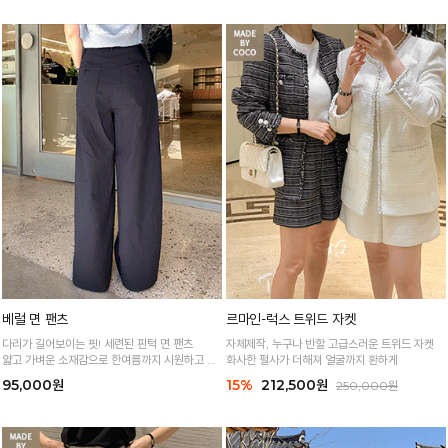
기 좋아요!
베럴 면 팬츠
르마인-럭스 트위드 자켓
다리가 길어보이는 핏! 세련된 핀턱 면 팬츠
자체제작, 누구나 반할 고급스러운 트위드 자켓
얇고 가벼운 소재감으로 한여름까지 시원하고 쾌
화사한 펄사가 더해져 얼굴까지 환하게
적하게!
95,000원
15%
212,500원
250,000원