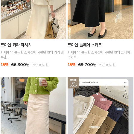
르마인-카라 티셔츠
르마인-플레어 스커트
자체제작, 쫀득한 소재감에 세련된 핏의 카라 맨
자체제작, 쫀득한 소재감에 세련된 핏의 플레어
투맨
스커트
누구나 편하고 멋스러운 실루엣으로 고급스럽게!
군살은 쏙 가려주고 멋스러운 실루엣으로 고급스
15%
66,300원
15%
69,700원
78,000원
82,000원
럽게!