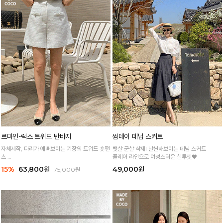
르마인-럭스 트위드 반바지
썸데이 데님 스커트
자체제작, 다리가 예뻐보이는 기장의 트위드 숏팬
뱃살 군살 삭제! 날씬해보이는 데님 스커트
츠
플레어 라인으로 여성스러운 실루엣♥
은은한 펄사로 한층 더 고급스러운 분위기
15%
63,800원
49,000원
75,000원