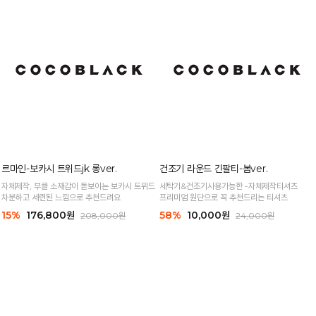
르마인-보카시 트위드jk 롱ver.
건조기 라운드 긴팔티-봄ver.
자체제작, 부클 소재감이 돋보이는 보카시 트위드
세탁기&건조기사용가능한 -자체제작티셔츠
차분하고 세련된 느낌으로 추천드려요
프리미엄 원단으로 꼭 추천드리는 티셔츠
15%
176,800원
58%
10,000원
208,000원
24,000원