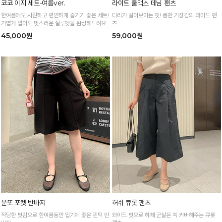
코코 이지 세트-여름ver.
라이트 쿨맥스 데님 팬츠
한여름에도 시원하고 편안하게 즐기기 좋은 세트!
다리가 길어보이는 핏! 롱한 기장감의 와이드 팬
가볍게 입어도 멋스러운 실루엣을 완성해드려요
츠
워싱 포인트로 밋밋해 보이는 코디에 스타일 업!
45,000원
59,000원
분또 포켓 반바지
허쉬 큐롯 팬츠
적당한 핏감으로 한여름동안 입기에 좋은 핀턱 반
와이드 핏으로 하체 군살은 쏙 커버해주는 큐롯