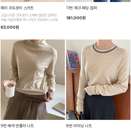
메이 코듀로이 스커트
11번 체크 패딩 점퍼
고급스러운 코듀로이 소재에 깔끔한 실루엣
181,000원
겨울 데일리룩에 딱! H라인 코듀로이 스커트
63,000원
9번 배색 반폴라 니트
8번 라이닝 니트