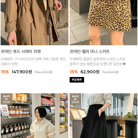
르마인-후드 사파리 자켓
르마인-켈리 미니 스커트
자체제작, 77사이즈까지 완벽 커버 가능한 후드
자체제작,깔끔한 실루엣의 A라인 스커트
사파리 자켓!
분위기 있는 패턴으로 트렌디한 포인트♥
고급스러운 소재감에 세련된 분위기가 느껴져요
15%
147,900원
15%
62,900원
174,000원
74,000원