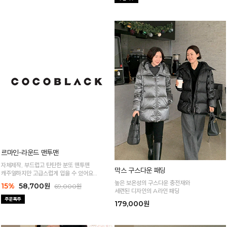
르마인-라운드 맨투맨
막스 구스다운 패딩
자체제작, 부드럽고 탄탄한 분또 맨투맨
높은 보온성의 구스다운 충전재와
캐주얼하지만 고급스럽게 입을 수 있어요
세련된 디자인의 A라인 패딩
(44~77)
15%
58,700원
179,000원
69,000원