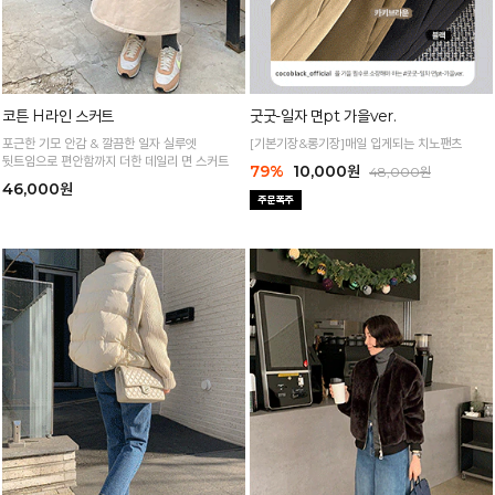
코튼 H라인 스커트
굿굿-일자 면pt 가을ver.
포근한 기모 안감 & 깔끔한 일자 실루엣
[기본기장&롱기장]매일 입게되는 치노팬츠
뒷트임으로 편안함까지 더한 데일리 면 스커트
79%
10,000원
48,000원
46,000원