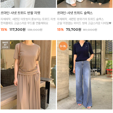
르마인-샤넷 트위드 반팔 자켓
르마인-샤넷 트위드 슬랙스
자체제작, 세련된 아웃핏이 돋보이는 트위드 자켓
자체제작, 세련된 분위기의 트위드 슬랙스
한여름에도 고급스러운 무드를 연출해줘요
군살 걱정없는 와이드 핏에 고급스러운 디테일♥
15%
117,300원
15%
75,700원
138,000원
89,000원