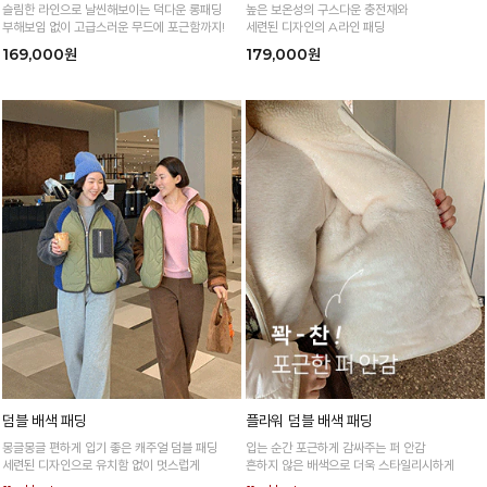
슬림한 라인으로 날씬해보이는 덕다운 롱패딩
높은 보온성의 구스다운 충전재와
부해보임 없이 고급스러운 무드에 포근함까지!
세련된 디자인의 A라인 패딩
169,000원
179,000원
덤블 배색 패딩
플라워 덤블 배색 패딩
몽글몽글 편하게 입기 좋은 캐주얼 덤블 패딩
입는 순간 포근하게 감싸주는 퍼 안감
세련된 디자인으로 유치함 없이 멋스럽게
흔하지 않은 배색으로 더욱 스타일리시하게