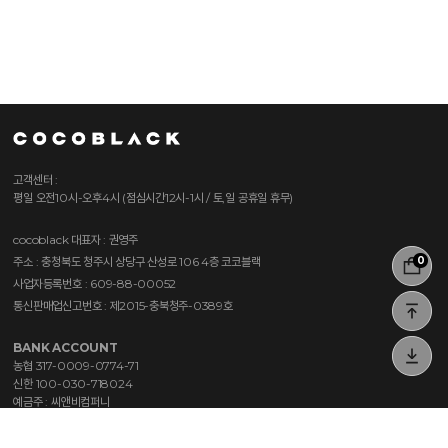
고객센터 :
평일 오전10시-오후4시 (점심시간12시-1시 / 토,일 공휴일 휴무)
cocoblack
대표자 : 권영주
주소 : 충청북도 청주시 상당구 산성로 106 4층 코코블랙
0
사업자등록번호 : 609-88-00052
통신판매업신고번호 : 제2015-충북청주-0389호
BANK ACCOUNT
농협 317-0009-0774-71
신한 100-030-718024
예금주 : 씨앤비컴퍼니
이용약관
개인정보처리방침
이용안내
자주묻는질문
PC ver.