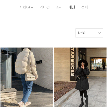
자켓/코트
가디건
조끼
패딩
점퍼