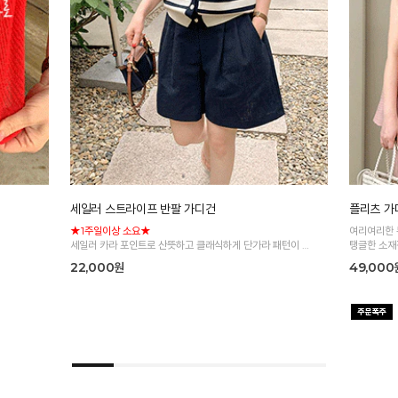
세일러 스트라이프 반팔 가디건
플리츠 가
★1주일이상 소요★
여리여리한 
세일러 카라 포인트로 산뜻하고 클래식하게 단가라 패턴이 더
탱글한 소재
해져 데일리로 즐기기 좋은 니트 가디건
22,000원
49,000
*주문폭주로 인한 입고지연·순차발송 진행중