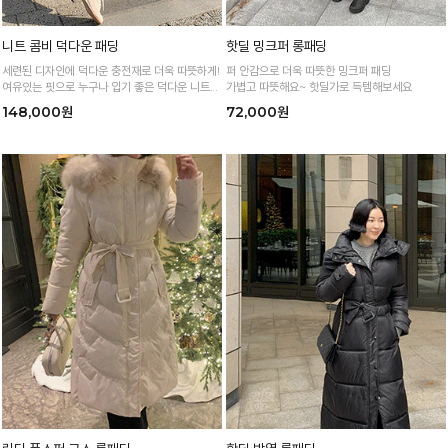
니트 콤비 덕다운 패딩
핫딜 밍크퍼 롱패딩
세련된 디자인에 덕다운 충전재로 더욱 따뜻하게!
퍼 안감으로 더욱 따뜻한 밍크퍼 패딩
여유있는 핏으로 누구나 입기 좋은 덕다운 니트
가볍고 따뜻해요~ 핫딜가로 득템해보세요
패딩
148,000원
72,000원