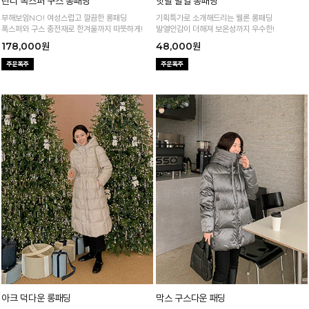
린디 폭스퍼 구스 롱패딩
핫딜 발열 롱패딩
부해보임NO! 여성스럽고 깔끔한 롱패딩
기획특가로 소개해드리는 웰론 롱패딩
폭스퍼와 구스 충전재로 한겨울까지 따뜻하게!
발열안감이 더해져 보온성까지 우수한!
178,000원
48,000원
아크 덕다운 롱패딩
막스 구스다운 패딩