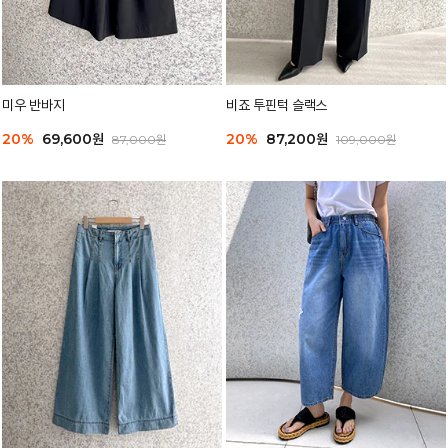
미우 반바지
비죠 투핀턱 슬랙스
20%
69,600원
20%
87,200원
87,000원
109,000원