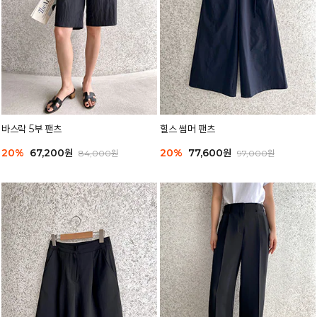
바스락 5부 팬츠
힐스 썸머 팬츠
20%
67,200원
20%
77,600원
84,000원
97,000원