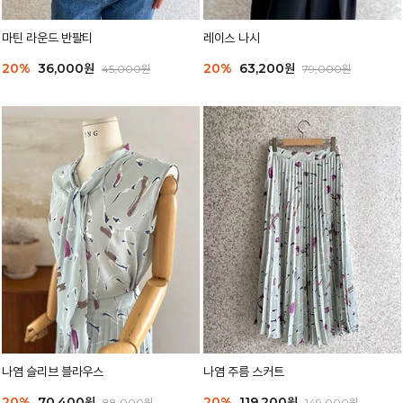
마틴 라운드 반팔티
레이스 나시
20%
36,000원
20%
63,200원
45,000원
79,000원
나염 슬리브 블라우스
나염 주름 스커트
20%
70,400원
20%
119,200원
88,000원
149,000원