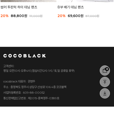
썸머 투핀턱 하이 데님 팬츠
8부 배기 데님 팬츠
20%
88,800원
20%
69,600원
111,000원
87,000원
고객센터 :
0
평일 오전10시-오후4시 (점심시간12시-1시 / 토,일 공휴일 휴무)
cocoblack
대표자 : 권영주
주소 : 충청북도 청주시 상당구 산성로 106 4층 코코블랙
사업자등록번호 : 609-88-00052
통신판매업신고번호 : 제2015-충북청주-0389호
BANK ACCOUNT
농협 317-0009-0774-71