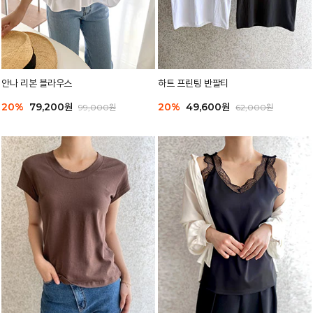
안나 리본 블라우스
하트 프린팅 반팔티
20%
79,200원
20%
49,600원
99,000원
62,000원