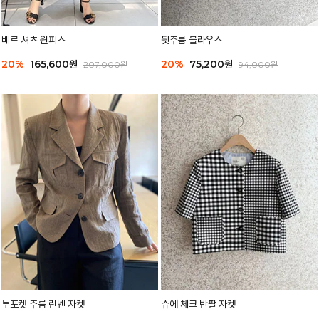
베르 셔츠 원피스
뒷주름 블라우스
20%
165,600원
20%
75,200원
207,000원
94,000원
투포켓 주름 린넨 자켓
슈에 체크 반팔 자켓