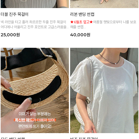
더블 진주 목걸이
리본 밴딩 썬캡
넥 라인을 타고 흘러 촤르르한 두줄 진주 목걸이
★6월초 입고★
여름철 햇빛으로부터 나를 보호
어디에나 어울리고 진주 포인트로 고급스러움을
해줄 썬캡
가득
리본 디테일로 단번에 여성스러운 분위기 연출♡
25,000원
40,000원