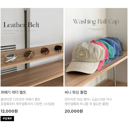
꽈배기 레더 벨트
써니 워싱 볼캡
클래식한 디자인의 꽈배기 벨트
빈티지한 워싱 컬러+고급스러운 자수
포멀룩부터 캐주얼룩까지 다양한 스타일링
캐주얼룩에 하나쯤 꼭 필요한 볼캡!
12,000원
20,000원