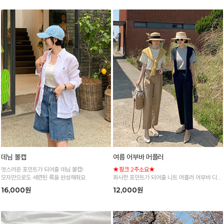
데님 볼캡
여름 어부바 머플러
멋스러운 포인트가 되어줄 데님 볼캡!
★핑크 2주소요★
모자만으로도 세련된 룩을 완성해줘요
화사한 포인트가 되어줄 니트 머플러 어부바 디자
인으로 어디에나 찰떡이에요♥
16,000원
12,000원