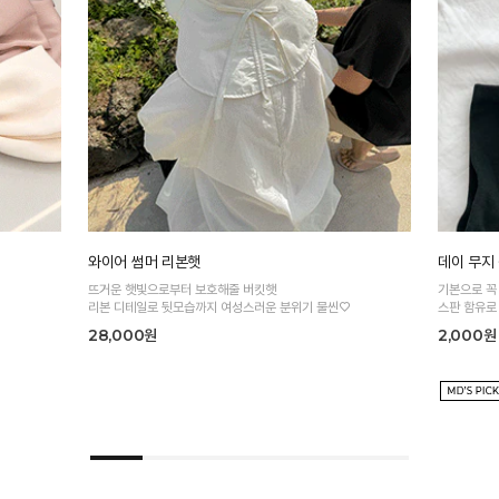
와이어 썸머 리본햇
데이 무지
뜨거운 햇빛으로부터 보호해줄 버킷햇
기본으로 꼭
리본 디테일로 뒷모습까지 여성스러운 분위기 물씬♡
스판 함유로
28,000원
2,000원