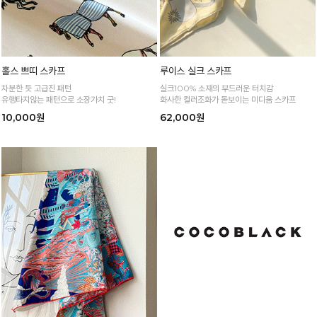
홀스 쁘띠 스카프
루이스 실크 스카프
차분한 듯 고급진 패턴
실크100% 소재의 부드러운 터치감
유행타지않는 패턴으로 소장가치 굿!
화사한 컬러조화가 돋보이는 미디움 스카프
10,000원
62,000원