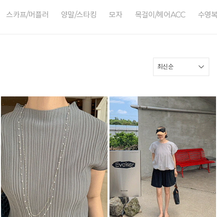
스카프/머플러
양말/스타킹
모자
목걸이/헤어ACC
수영