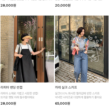
씬♡
28,000원
20,000원
라피아 밴딩 썬캡
까레 실크 스카프
라피아 소재로 가볍고 시원한 썬캡!
실크100% 화사한 컬러감에 반한 스카프
뜨거운 햇빛 아래 필수템이에요
넉넉한 사이즈로 다양하게 활용하기 좋아요
28,000원
65,000원