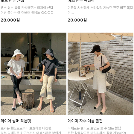
모드 밴딩 썬캡
비즈 진주 목걸이
센스 있는 룩을 완성해주는 라피아 선캡
여름철 시원하게 스타일링 가능한 진주 비즈 목걸
어떤 룩이든 잘 어울려 활용도 GOOD!
이!
진주 포인트로 사랑스러움을 더해주는 포인트 아
28,000원
20,000원
이템
와이어 썸머 리본햇
에이미 자수 여름 볼캡
뜨거운 햇빛으로부터 보호해줄 버킷햇
다채로운 컬러로 포인트 줄 수 있는 볼캡
리본 디테일로 뒷모습까지 여성스러운 분위기 물
편한 착용감으로 데일리하게 착용 가능해요!