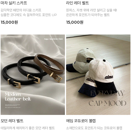
마차 실키 스카프
라인 레더 벨트
감각적인 패턴의 미디움 스카프
원피스, 자켓 위에 라인 살리고 싶을 때!
심플한 코디에도 슥 걸쳐주어도 포인트 UP
은은하게 포인트가 되어주는 벨트
15,000원
15,000원
모던 레더 벨트
에임 코듀로이 볼캡
데일리하게 매치하기 좋은 모던 레더 벨트
소재만으로도 포인트가 되는 코듀로이 볼캡