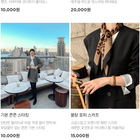
팬츠, 아우터에 코디하기 좋아요:)
캐주얼 무드로 멋스러워 딱이에요
10,000원
20,000원
기본 쫀쫀 스타킹
블랑 호피 스카프
탄탄한 퀄리티로 비침 걱정 없이 편하게!
고급스럽고 트렌디한 패턴 스카프
부담없이 입는 쫀쫀 기본 스타킹
세련된 포인트로 어디에나 잘 어울려요
10,000원
15,000원