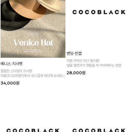
베니스 지사햇
밴딩 썬캡
깔끔한 스타일의 지사햇
여름 자외선 차단 필수품!
여름코디&여행지에서! 멋스럽게 매치해 보세요:)
얼굴 옆면까지 햇빛을 싹 커버해주는 썬캡
34,000원
28,000원