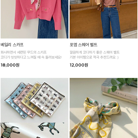
베일리 스카프
포엠 스퀘어 벨트
화사하면서 세련된 무드의 스카프
깔끔하게 코디하기 좋은 스퀘어 벨트
코디가 밋밋하다고 느껴질 때 슥 들러보세요!
기본 아이템으로 적극 추천드려요 :)
18,000원
12,000원