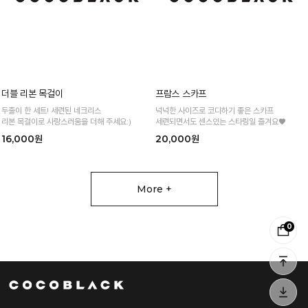
더블 리본 목걸이
프람스 스카프
두줄이 한 세트! 세련된 네크리스
넉넉한 사이즈로 코디하기 좋은 스카프
리본 목걸이로 사랑스러움을 더해 주세요:)
세련되면서도 센스있는 스타링일 즐겨요♥
16,000원
20,000원
More +
0