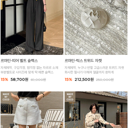
르마인-띠어 벨트 슬랙스
르마인-럭스 트위드 자켓
자체제작, 구김걱정, 땀걱정 없는 차르르 소재
자체제작, 누구나 반할 고급스러운 트위드 자켓
부분벨트로 사이즈에 맞게 딱 예쁜 슬랙스
화사한 펄사가 더해져 얼굴까지 환하게
15%
58,700원
15%
212,500원
69,000원
250,000원