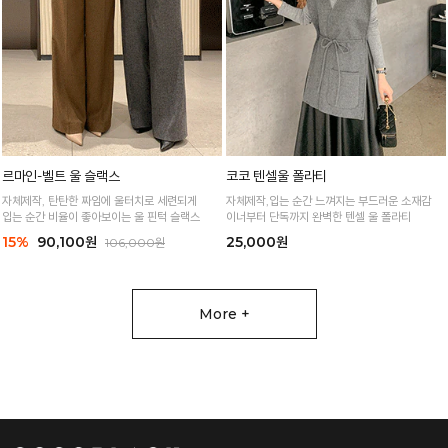
르마인-벨트 울 슬랙스
코코 텐셀울 폴라티
자체제작, 탄탄한 짜임에 울터치로 세련되게
자체제작,입는 순간 느껴지는 부드러운 소재감
입는 순간 비율이 좋아보이는 울 핀턱 슬랙스
이너부터 단독까지 완벽한 텐셀 울 폴라티
15%
90,100원
25,000원
106,000원
More +