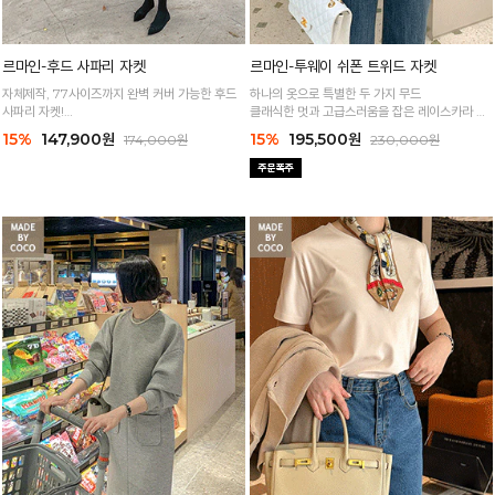
르마인-후드 사파리 자켓
르마인-투웨이 쉬폰 트위드 자켓
자체제작, 77사이즈까지 완벽 커버 가능한 후드
하나의 옷으로 특별한 두 가지 무드
사파리 자켓!
클래식한 멋과 고급스러움을 잡은 레이스카라 울
고급스러운 소재감에 세련된 분위기가 느껴져요
자켓
15%
147,900원
15%
195,500원
174,000원
230,000원