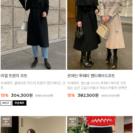
리얼 트렌치 코트
르마인-투웨이 핸드메이드코트
자체제작, 클래식한 무드의 트렌치 핸드메이드 코
자체제작, 램스울 100% 투웨이 케이프 코트
트
입는 순간 고급스러움과 여성스러움의 완벽한 실
시크하면서 딱 맞는 핏 좋아하는 분들게 추천!
루엣
15%
304,300원
15%
382,500원
358,000원
450,000원