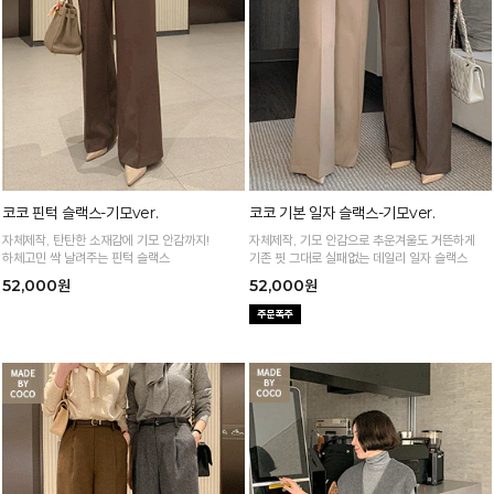
코코 핀턱 슬랙스-기모ver.
코코 기본 일자 슬랙스-기모ver.
자체제작, 탄탄한 소재감에 기모 안감까지!
자체제작, 기모 안감으로 추운겨울도 거뜬하게
하체고민 싹 날려주는 핀턱 슬랙스
기존 핏 그대로 실패없는 데일리 일자 슬랙스
52,000원
52,000원