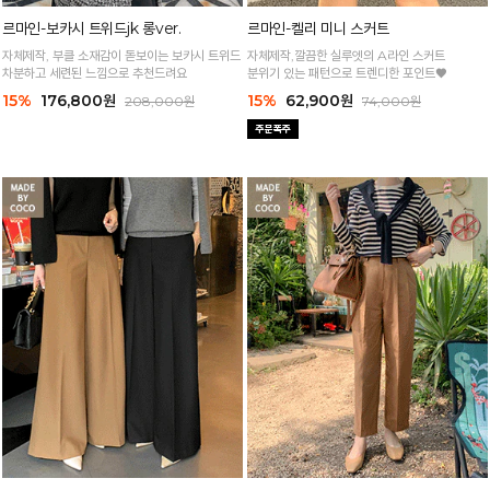
르마인-보카시 트위드jk 롱ver.
르마인-켈리 미니 스커트
자체제작, 부클 소재감이 돋보이는 보카시 트위드
자체제작,깔끔한 실루엣의 A라인 스커트
차분하고 세련된 느낌으로 추천드려요
분위기 있는 패턴으로 트렌디한 포인트♥
15%
176,800원
15%
62,900원
208,000원
74,000원