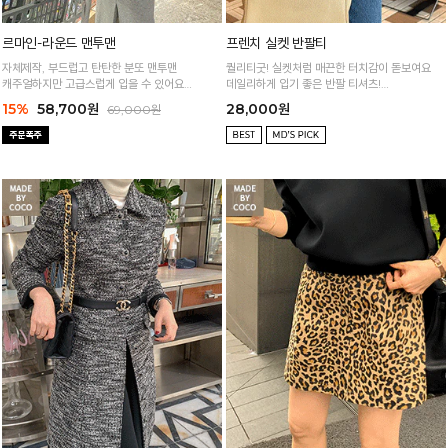
르마인-라운드 맨투맨
프렌치 실켓 반팔티
자체제작, 부드럽고 탄탄한 분또 맨투맨
퀄리티굿! 실켓처럼 매끈한 터치감이 돋보여요
캐주얼하지만 고급스럽게 입을 수 있어요
데일리하게 입기 좋은 반팔 티셔츠!
(44~77)
5년째 주문폭주! 재구매폭주!
15%
58,700원
28,000원
69,000원