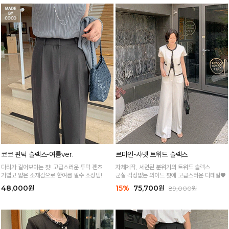
코코 핀턱 슬랙스-여름ver.
르마인-샤넷 트위드 슬랙스
다리가 길어보이는 핏! 고급스러운 투턱 팬츠
자체제작, 세련된 분위기의 트위드 슬랙스
가볍고 얇은 소재감으로 한여름 필수 소장템!
군살 걱정없는 와이드 핏에 고급스러운 디테일♥
48,000원
15%
75,700원
89,000원