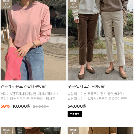
건조기 라운드 긴팔티-봄ver.
굿굿-일자 코듀로이ver.
세탁기&건조기사용가능한 -자체제작티셔츠
슬림해 보이는 코듀로이 팬츠 찾으셨나요?
프리미엄 원단으로 꼭 추천드리는 티셔츠
날씬해 보이는 일자핏+포근한 코듀로이 원단
58%
10,000원
54,000원
24,000원