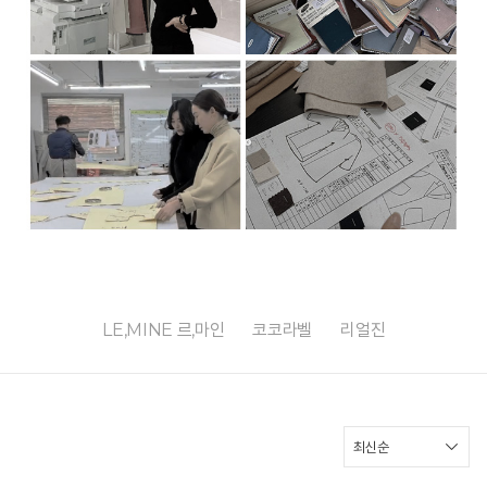
LE,MINE 르,마인
코코라벨
리얼진