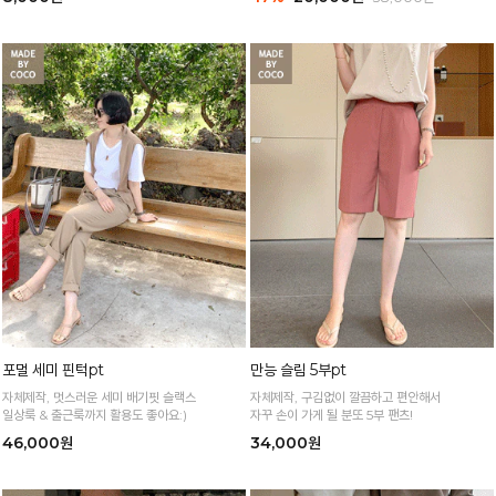
포멀 세미 핀턱pt
만능 슬림 5부pt
자체제작, 멋스러운 세미 배기핏 슬랙스
자체제작, 구김없이 깔끔하고 편안해서
일상룩 & 출근룩까지 활용도 좋아요:)
자꾸 손이 가게 될 분또 5부 팬츠!
46,000원
34,000원