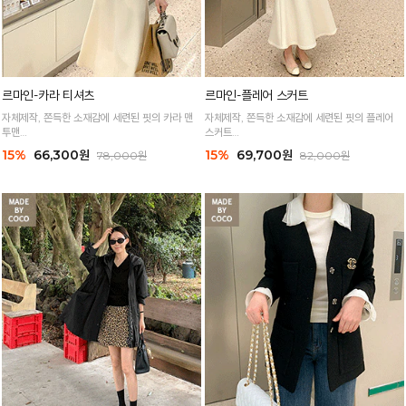
르마인-카라 티셔츠
르마인-플레어 스커트
자체제작, 쫀득한 소재감에 세련된 핏의 카라 맨
자체제작, 쫀득한 소재감에 세련된 핏의 플레어
투맨
스커트
누구나 편하고 멋스러운 실루엣으로 고급스럽게!
군살은 쏙 가려주고 멋스러운 실루엣으로 고급스
15%
66,300원
15%
69,700원
78,000원
82,000원
럽게!