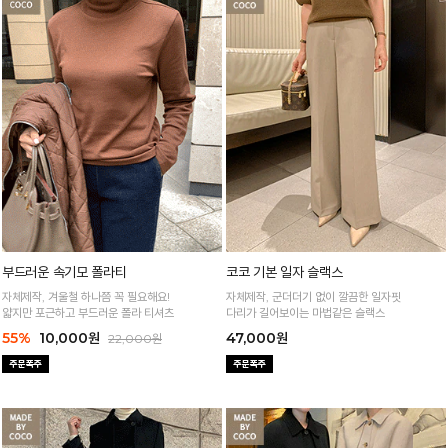
부드러운 속기모 폴라티
코코 기본 일자 슬랙스
자체제작, 겨울철 하나쯤 꼭 필요해요!
자체제작, 군더더기 없이 깔끔한 일자핏
얇지만 포근하고 부드러운 폴라 티셔츠
다리가 길어보이는 마법같은 슬랙스
55%
10,000원
47,000원
22,000원