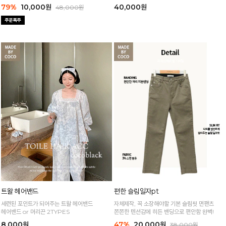
79%
10,000원
40,000원
48,000원
트왈 헤어밴드
편한 슬림일자pt
세련된 포인트가 되어주는 트왈 헤어밴드
자체제작, 꼭 소장해야할 기본 슬림핏 면팬츠
헤어밴드 or 머리끈 2TYPES
쫀쫀한 텐션감에 히든 밴딩으로 편안함 완벽!
8,000원
47%
20,000원
38,000원