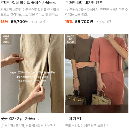
르마인-찰랑 와이드 슬랙스 가을ver.
르마인-타미 배기핏 팬츠
자체제작,세련된 아웃핏으로 일상을 멋스럽게
*바로배송 가능* 자체제작, 탄탄한 소재감으로 오
브랜드 퀄리티로 감도 높은 와이드 핏 슬랙스
래입는 코튼 팬츠
멋스럽고 편안한 아웃핏이 매력적이에요:)
15%
69,700원
15%
58,700원
82,000원
69,000원
굿굿-일자 면pt 가을ver.
보떼 치즈t
[기본기장&롱기장]매일 입게되는 치노팬츠
크롭 스타일이 예쁜 분또 블라우스