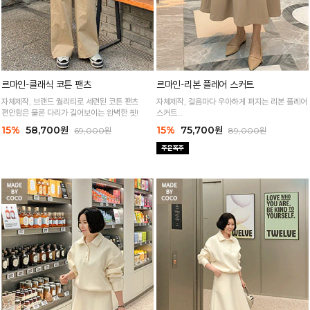
르마인-클래식 코튼 팬츠
르마인-리본 플레어 스커트
자체제작, 브랜드 퀄리티로 세련된 코튼 팬츠
자체제작, 걸음마다 우아하게 퍼지는 리본 플레어
편안함은 물론 다리가 길어보이는 완벽한 핏!
스커트
프리미엄 퀄리티에 고급스러운 핏까지 완벽한 스
15%
58,700원
15%
75,700원
69,000원
89,000원
커트