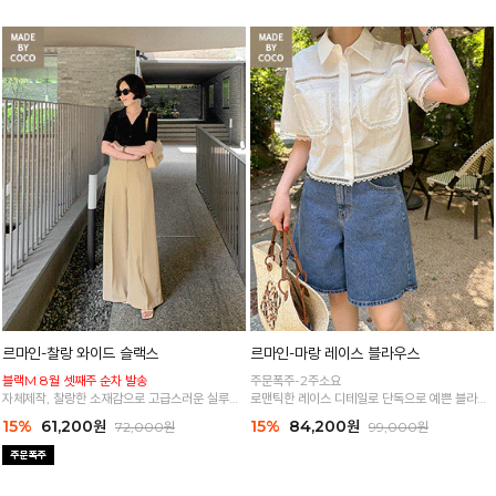
르마인-찰랑 와이드 슬랙스
르마인-마랑 레이스 블라우스
블랙M 8월 셋째주 순차 발송
주문폭주-2주소요
자체제작, 찰랑한 소재감으로 고급스러운 실루엣
로맨틱한 레이스 디테일로 단독으로 예쁜 블라우
군더더기 없는 깔끔한 와이드 핏 슬랙스
스
15%
61,200원
15%
84,200원
72,000원
99,000원
가볍고 시원한 코튼 혼방 소재로 한여름까지 쾌적
하게 입어요