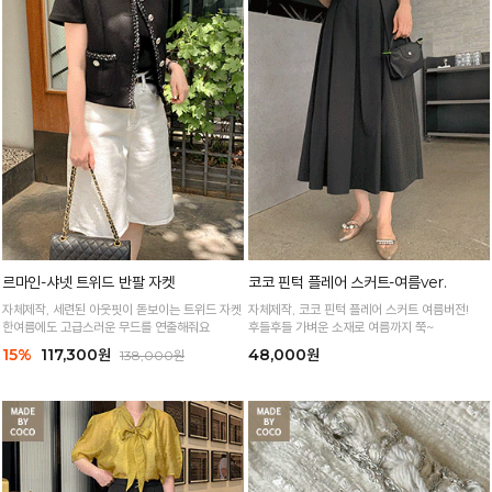
르마인-샤넷 트위드 반팔 자켓
코코 핀턱 플레어 스커트-여름ver.
자체제작, 세련된 아웃핏이 돋보이는 트위드 자켓
자체제작, 코코 핀턱 플레어 스커트 여름버전!
한여름에도 고급스러운 무드를 연출해줘요
후들후들 가벼운 소재로 여름까지 쭉~
15%
117,300원
48,000원
138,000원