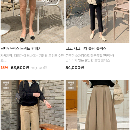
르마인-럭스 트위드 반바지
코코 시그니처 슬림 슬랙스
자체제작, 다리가 예뻐보이는 기장의 트위드 숏팬
쫀득한 소재감으로 하루종일 편안하게!
츠
군더더기 없는 깔끔한 슬림 슬랙스
은은한 펄사로 한층 더 고급스러운 분위기
15%
63,800원
54,000원
75,000원