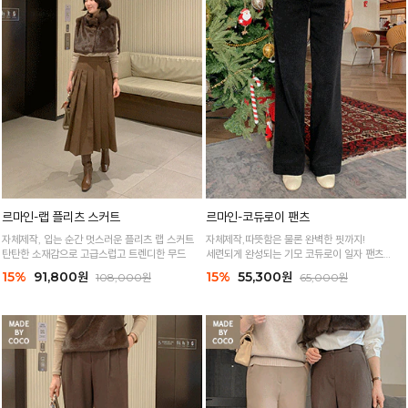
르마인-랩 플리츠 스커트
르마인-코듀로이 팬츠
자체제작, 입는 순간 멋스러운 플리츠 랩 스커트
자체제작,따뜻함은 물론 완벽한 핏까지!
탄탄한 소재감으로 고급스럽고 트렌디한 무드
세련되게 완성되는 기모 코듀로이 일자 팬츠
바로배송
15%
91,800원
15%
55,300원
108,000원
65,000원