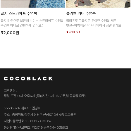
골지 스트라이프 수영복
플리츠 커버 수영복
골지 라인으로 날씬해 보이는 스트라이프 수영복
플리츠로 고급지고 우아한 수영복 세트
수영복 하나로 간편하게 입어요:)
뱃살+허벅지살 싹 커버되어서 정말 편해요
32,000원
고객센터 :
평일 오전10시-오후4시 (점심시간12시-1시 / 토,일 공휴일 휴무)
cocoblack
대표자 : 권영주
주소 : 충청북도 청주시 상당구 산성로 106 4층 코코블랙
사업자등록번호 : 609-88-00052
통신판매업신고번호 : 제2015-충북청주-0389호