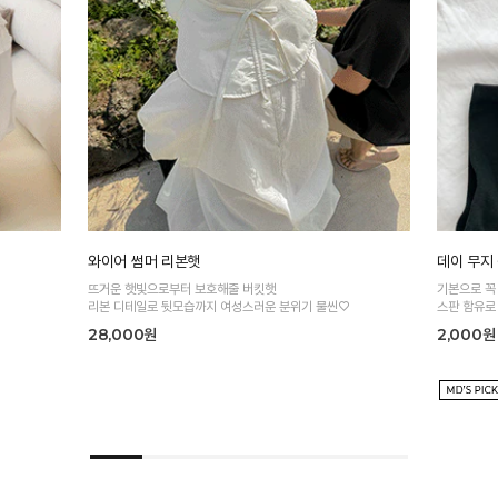
와이어 썸머 리본햇
데이 무지
뜨거운 햇빛으로부터 보호해줄 버킷햇
기본으로 꼭
리본 디테일로 뒷모습까지 여성스러운 분위기 물씬♡
스판 함유로
28,000원
2,000원