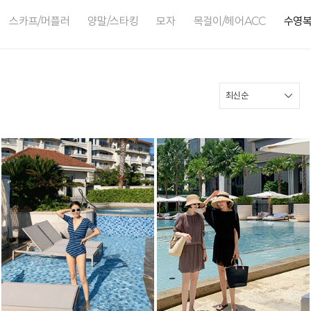
스카프/머플러
양말/스타킹
모자
목걸이/헤어ACC
수영