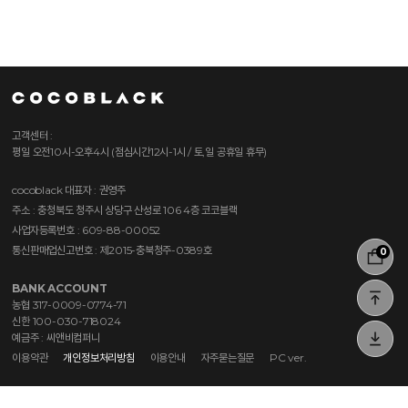
고객센터 :
평일 오전10시-오후4시 (점심시간12시-1시 / 토,일 공휴일 휴무)
cocoblack
대표자 : 권영주
주소 : 충청북도 청주시 상당구 산성로 106 4층 코코블랙
사업자등록번호 : 609-88-00052
통신판매업신고번호 : 제2015-충북청주-0389호
0
BANK ACCOUNT
농협 317-0009-0774-71
신한 100-030-718024
예금주 : 씨앤비컴퍼니
이용약관
개인정보처리방침
이용안내
자주묻는질문
PC ver.