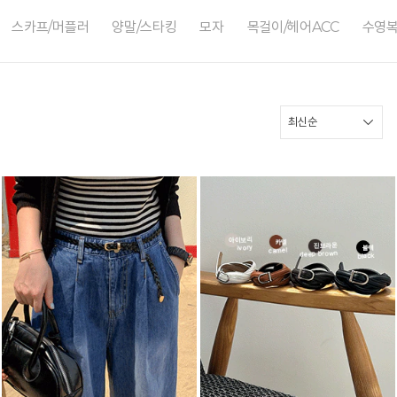
스카프/머플러
양말/스타킹
모자
목걸이/헤어ACC
수영