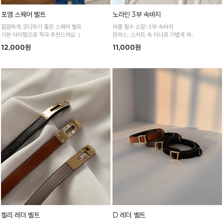
포엠 스퀘어 벨트
노라인 3부 속바지
깔끔하게 코디하기 좋은 스퀘어 벨트
여름 필수 소장! 3부 속바지
기본 아이템으로 적극 추천드려요 :)
원피스, 스커트 속 이너로 가볍게 쏙-
12,000원
11,000원
켈리 레더 벨트
D 레더 벨트