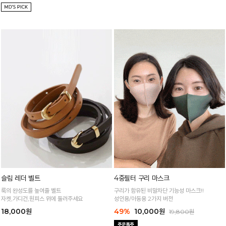
슬림 레더 벨트
4중필터 구리 마스크
룩의 완성도를 높여줄 벨트
구리가 함유된 비말차단 기능성 마스크!!
자켓,가디건,원피스 위에 둘러주세요
성인용/아동용 2가지 버전
18,000원
49%
10,000원
19,800원