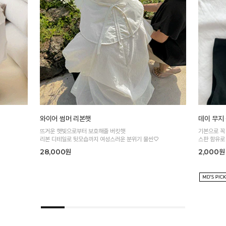
와이어 썸머 리본햇
데이 무지
뜨거운 햇빛으로부터 보호해줄 버킷햇
기본으로 꼭
리본 디테일로 뒷모습까지 여성스러운 분위기 물씬♡
스판 함유로
28,000원
2,000원