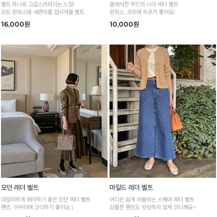
벨트 하나로 고급스러워지는 느낌!
클래식한 무드의 사각 레더 벨트
코트 원피스에 세련미를 업시켜줄 벨트
원피스, 코트에 두르기 좋아요!
16,000원
10,000원
모던 레더 벨트
마일드 레더 벨트
데일리하게 매치하기 좋은 모던 레더 벨트
어디든 쉽게 어울리는 스퀘어 레더 벨트
팬츠, 아우터에 코디하기 좋아요:)
심플한 팬츠도 밋밋하지 않게 코디해요~