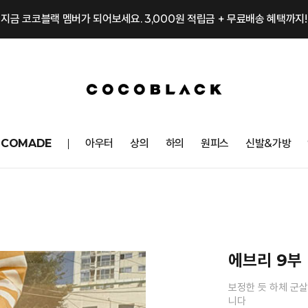
지금 코코블랙 멤버가 되어보세요. 3,000원 적립금 + 무료배송 혜택까지!
OCOMADE
아우터
상의
하의
원피스
신발&가방
에브리 9부
보정한 듯 하체 군
니다