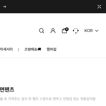
0
KOR
악세서리
코팡배송🚚
멤버쉽
 면팬츠
살을 쏙 가려주는 일자 핏 팬츠 스판으로 편하고 안정감 있는 착용감이랍