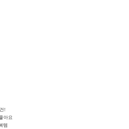
건!
 좋아요
교복템