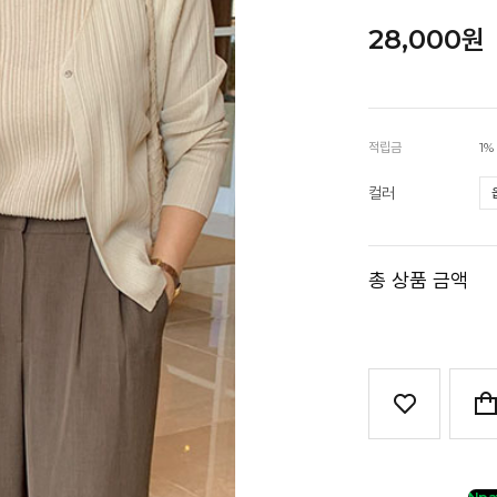
28,000원
적립금
1%
컬러
총 상품 금액