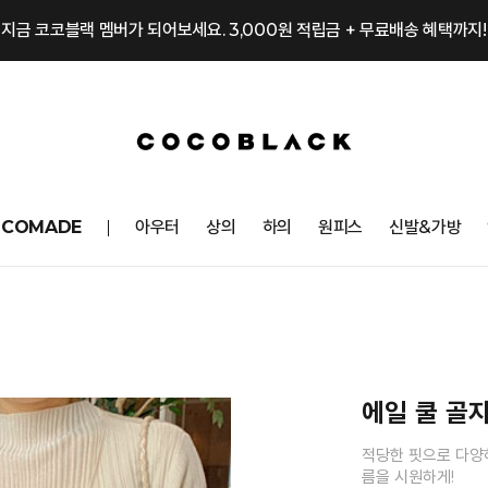
지금 코코블랙 멤버가 되어보세요. 3,000원 적립금 + 무료배송 혜택까지!
OCOMADE
아우터
상의
하의
원피스
신발&가방
에일 쿨 골
적당한 핏으로 다양
름을 시원하게!