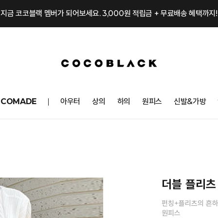
지금 코코블랙 멤버가 되어보세요. 3,000원 적립금 + 무료배송 혜택까지!
OCOMADE
아우터
상의
하의
원피스
신발&가방
더블 플리츠
펀칭+플리츠의 흔하
원피스