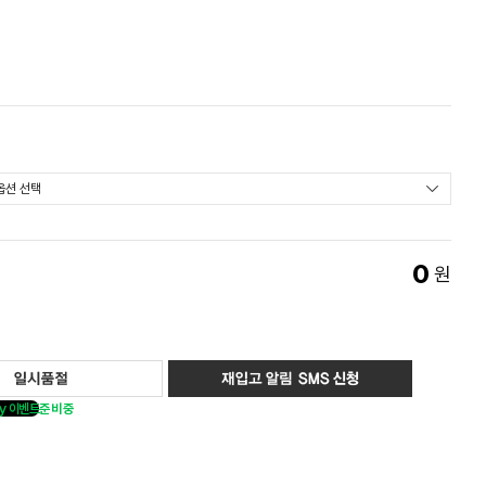
0
원
y 이벤트
준비중