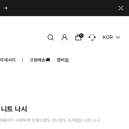
0
KOR
악세서리
코팡배송🚚
멤버쉽
 니트 나시
여름까지 시원하게! 단독으로도 이너로도 손색없는 니트 나시