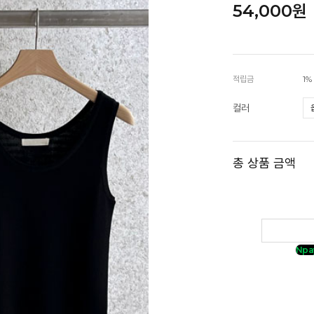
54,000원
적립금
1%
컬러
총 상품 금액
Npa