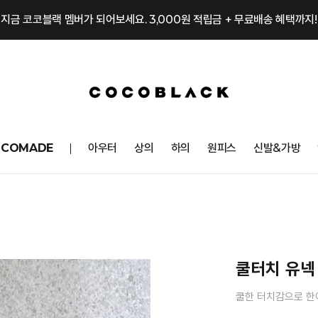
지금 코코블랙 멤버가 되어보세요. 3,000원 적립금 + 무료배송 혜택까지!
OCOMADE
아우터
상의
하의
원피스
신발&가방
쿨터치 유넥
쿨한 터치감으로 한