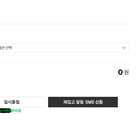
0
원
y 이벤트
준비중