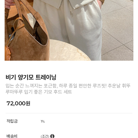
비기 양기모 트레이닝
입는 순간 느껴지는 포근함, 하루 종일 편안한 루즈핏! 추운날 휘뚜
루마뚜루 입기 좋은 기모 후드 세트
72,000원
적립금
1%
배송비
(조건)