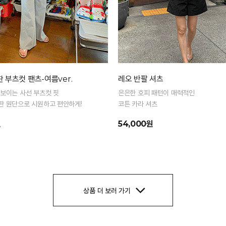
 부츠컷 팬츠-여름ver.
레오 반팔 셔츠
 보이는 사선 부츠컷 핏
은은한 호피 패턴이 매력적인
판 원단으로 시원하고 편안하게!
코튼 카라 셔츠
원
54,000원
상품 더 보러 가기