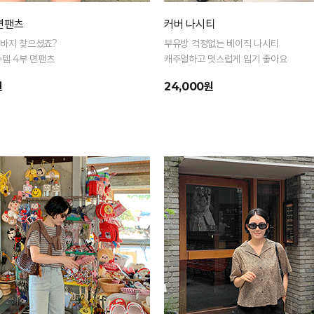
 면팬츠
커버 나시티
반바지 찾으셨죠?
부유방 걱정없는 베이직 나시티
수템 4부 면팬츠
캐주얼하고 멋스럽게 입기 좋아요
원
24,000원