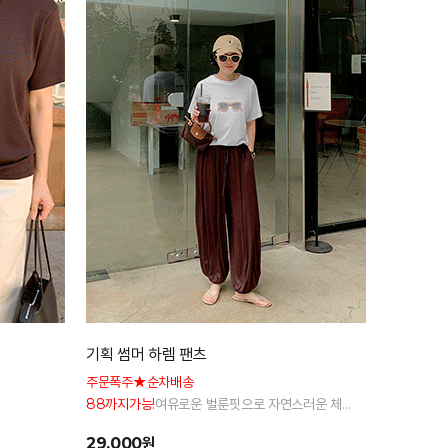
기획 썸머 하렘 팬츠
주문폭주★순차배송
88까지가능!
여유로운 벌룬핏으로 자연스러운 체
형 커버 허리 전체 밴딩으로 편안한 착용감
29,000원