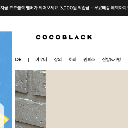
지금 코코블랙 멤버가 되어보세요. 3,000원 적립금 + 무료배송 혜택까지!
OCOMADE
아우터
상의
하의
원피스
신발&가방