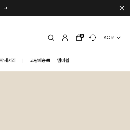
0
KOR
악세서리
코팡배송🚚
멤버쉽