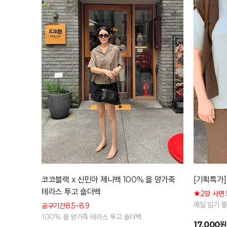
코코블랙 x 신민아 제니백 100% 올 양가죽
[기획특가]
테라스 투고 숄더백
★2장 사면 
매일 입기 
공구기간8.5~8.9
은 기본 아
100% 올 양가죽 테라스 투고 숄더백
17,000원