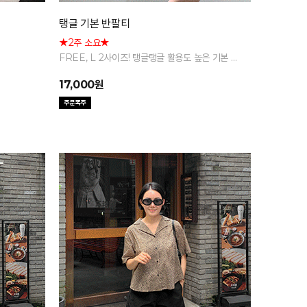
탱글 기본 반팔티
★2주 소요★
FREE, L 2사이즈! 탱글탱글 활용도 높은 기본 반
팔 티셔츠
17,000원