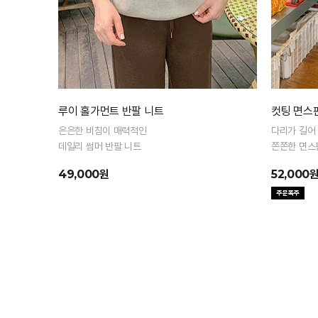
루이 홀가먼트 반팔 니트
컷팅 면스판
은은한 비침이 매력적인
다리가 길어
데일리 썸머 반팔 니트
쫀쫀한 면스
49,000원
52,000