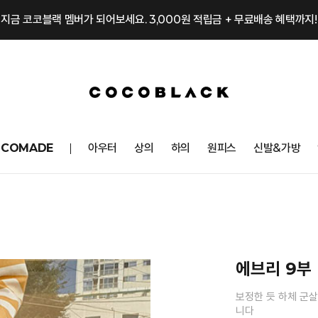
지금 코코블랙 멤버가 되어보세요. 3,000원 적립금 + 무료배송 혜택까지!
OCOMADE
아우터
상의
하의
원피스
신발&가방
에브리 9부
보정한 듯 하체 군
니다