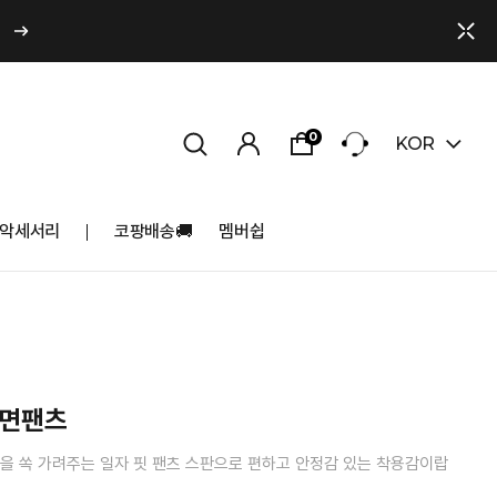
0
KOR
악세서리
코팡배송🚚
멤버쉽
 면팬츠
살을 쏙 가려주는 일자 핏 팬츠 스판으로 편하고 안정감 있는 착용감이랍