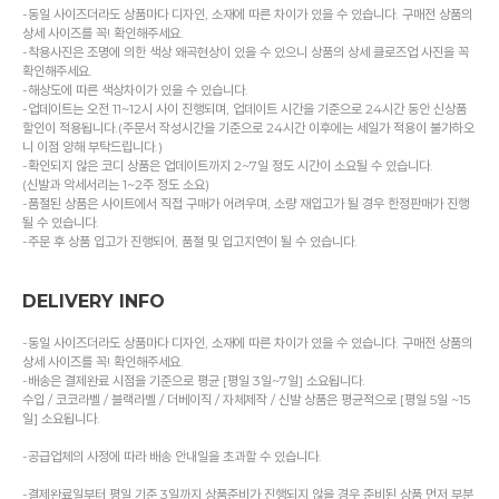
-동일 사이즈더라도 상품마다 디자인, 소재에 따른 차이가 있을 수 있습니다. 구매전 상품의
상세 사이즈를 꼭! 확인해주세요.
-착용사진은 조명에 의한 색상 왜곡현상이 있을 수 있으니 상품의 상세 클로즈업 사진을 꼭
확인해주세요.
-해상도에 따른 색상차이가 있을 수 있습니다.
-업데이트는 오전 11~12시 사이 진행되며, 업데이트 시간을 기준으로 24시간 동안 신상품
할인이 적용됩니다.(주문서 작성시간을 기준으로 24시간 이후에는 세일가 적용이 불가하오
니 이점 양해 부탁드립니다.)
-확인되지 않은 코디 상품은 업데이트까지 2~7일 정도 시간이 소요될 수 있습니다.
(신발과 악세서리는 1~2주 정도 소요)
-품절된 상품은 사이트에서 직접 구매가 어려우며, 소량 재입고가 될 경우 한정판매가 진행
될 수 있습니다.
-주문 후 상품 입고가 진행되어, 품절 및 입고지연이 될 수 있습니다.
DELIVERY INFO
-동일 사이즈더라도 상품마다 디자인, 소재에 따른 차이가 있을 수 있습니다. 구매전 상품의
상세 사이즈를 꼭! 확인해주세요.
-배송은 결제완료 시점을 기준으로 평균 [평일 3일~7일] 소요됩니다.
수입 / 코코라벨 / 블랙라벨 / 더베이직 / 자체제작 / 신발 상품은 평균적으로 [평일 5일 ~15
일] 소요됩니다.
-공급업체의 사정에 따라 배송 안내일을 초과할 수 있습니다.
-결제완료일부터 평일 기준 3일까지 상품준비가 진행되지 않을 경우 준비된 상품 먼저 부분