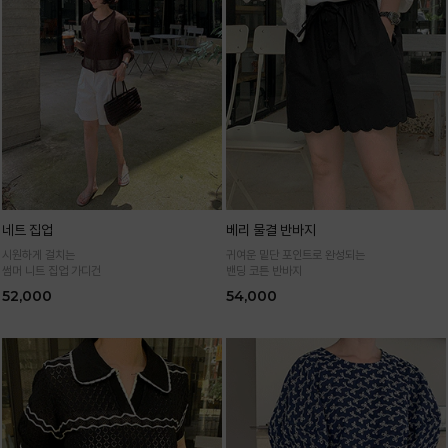
네트 집업
베리 물결 반바지
시원하게 걸치는
귀여운 밑단 포인트로 완성되는
썸머 니트 집업 가디건
밴딩 코튼 반바지
52,000
54,000