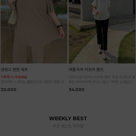
냉장고 편한 세트
여름 8부 카프리 팬츠
기획특가+무료배송
다리가 길어보이는 8부핏 팬츠! 트임 포인트로 발
입자마자 느껴지는 쿨링감으로 시원한 셋업! 넉넉
목은 여리여리해 보이는! 얇고 가벼운 소재감으로
한 핏으로 군살 싹 다 가려주는 올 여름 교복템
한여름까지 시원하고 쾌적하게!
20,000
34,000
*블랙·주문폭주로 인한 입고지연·순차발송 진행중
WEEKLY BEST
주간 베스트 아이템