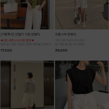
[기획특가] 간절기 기본 반팔티
프롬 4부 면팬츠
★2장 사면 5,000원 할인!★
이런 기본 반바지 찾으셨죠?
매일 입기 좋은 데일리 반팔티 컬러별 소장하기
봄, 여름 필수템 4부 면팬츠
좋은 기본 아이템
17,000
39,000