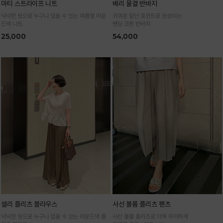
마티 스트라이프 니트
베리 물결 반바지
넉넉한 핏으로 누구나 입을 수 있는 여름철 라운
귀여운 밑단 포인트로 완성되는
드넥 니트
밴딩 코튼 반바지
통기성 높은 여름 니트 원사로 편하고 시원하게
25,000
54,000
입어요
셀리 플리츠 블라우스
사선 볼륨 플리츠 팬츠
넉넉한 핏으로 누구나 입을 수 있는 라운드넥 플
사선 볼륨 플리츠로 더욱 우아하게