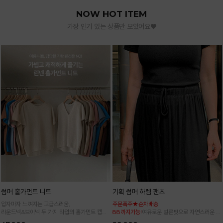
NOW HOT ITEM
가장 인기 있는 상품만 모았어요♥
썸머 홀가먼트 니트
기획 썸머 하렘 팬츠
입자마자 느껴지는 고급스러움,
주문폭주★순차배송
라운드넥&브이넥 두 가지 타입의 홀가먼트 캡니
88까지가능!
여유로운 벌룬핏으로 자연스러운 체
트
형 커버 허리 전체 밴딩으로 편안한 착용감