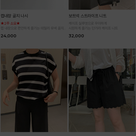
캡내장 골지 나시
보트넥 스트라이프 니트
★2주 소요★
케이프 실루엣으로 우아하게
캡 내장으로 편안하게 즐기는 데일리 유넥 골지
시원하게 즐기는 단가라 케이프 니트
나시
24,000
32,000