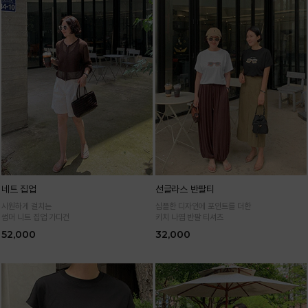
네트 집업
선글라스 반팔티
시원하게 걸치는
심플한 디자인에 포인트를 더한
썸머 니트 집업 가디건
키치 나염 반팔 티셔츠
52,000
32,000