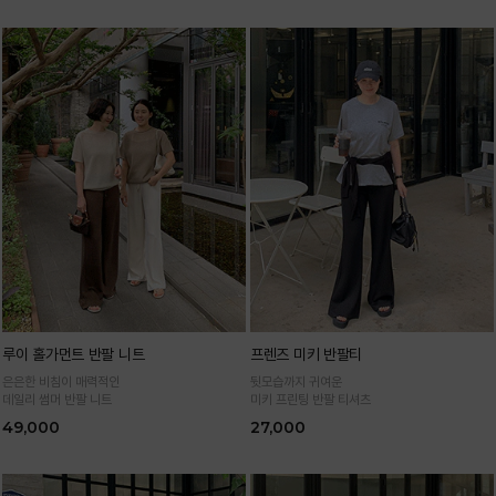
루이 홀가먼트 반팔 니트
프렌즈 미키 반팔티
은은한 비침이 매력적인
뒷모습까지 귀여운
데일리 썸머 반팔 니트
미키 프린팅 반팔 티셔츠
49,000
27,000