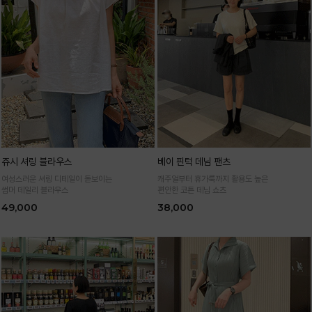
쥬시 셔링 블라우스
베이 핀턱 데님 팬츠
여성스러운 셔링 디테일이 돋보이는
캐주얼부터 휴가룩까지 활용도 높은
썸머 데일리 블라우스
편안한 코튼 데님 쇼츠
49,000
38,000