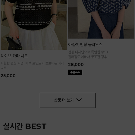
아일렛 펀칭 블라우스
펀칭 디자인으로 특별한 무드!
웨이브 카라 니트
컬러감도 예뻐서 무조건 강추~
시원한 펀칭 짜임, 배색 포인트가 돋보이는 카라
28,000
니트
가볍고 통기성 좋은 니트 소재로 한여름까지 쾌적
25,000
하게 입어요
상품 더 보기
실시간 BEST