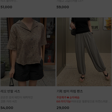
리츠 블라우스
가볍고 고급스러움 UP!
통기성 높은 폴리 원단으로 시원하게 입어요
51,000
59,000
레오 반팔 셔츠
기획 썸머 하렘 팬츠
은은한 호피 패턴이 매력적인
주문폭주★순차배송
코튼 카라 셔츠
88까지가능!
여유로운 벌룬핏으로 자연스러운 체
형 커버 허리 전체 밴딩으로 편안한 착용감
54,000
29,000