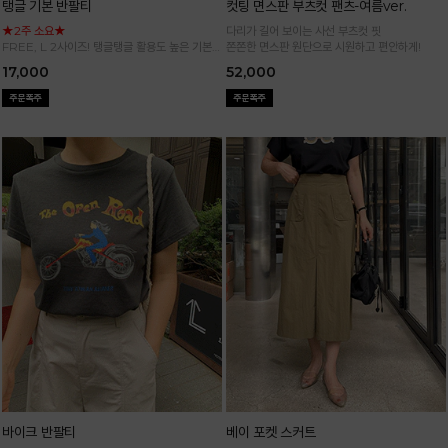
탱글 기본 반팔티
컷팅 면스판 부츠컷 팬츠-여름ver.
★2주 소요★
다리가 길어 보이는 사선 부츠컷 핏
FREE, L 2사이즈! 탱글탱글 활용도 높은 기본
쫀쫀한 면스판 원단으로 시원하고 편안하게!
반팔 티셔츠
17,000
52,000
바이크 반팔티
베이 포켓 스커트