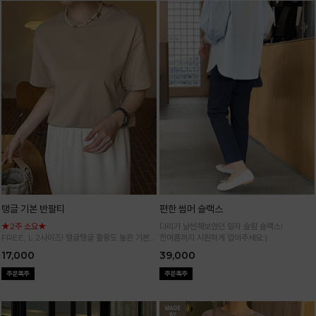
탱글 기본 반팔티
편한 썸머 슬랙스
★2주 소요★
다리가 날씬해보였던 일자 슬림 슬랙스!
FREE, L 2사이즈! 탱글탱글 활용도 높은 기본
한여름까지 시원하게 입어주세요:)
반팔 티셔츠
17,000
39,000