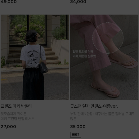
49,000
34,000
*블랙·주문폭주로 인한 입고지연·순차발송 진행중
프렌즈 미키 반팔티
굿스판 일자 면팬츠-여름ver.
뒷모습까지 귀여운
누적 판매 7만장! 재구매는 물론 컬러별 구매도
미키 프린팅 반팔 티셔츠
많은
정말 편하게 휘뚜루마뚜루 입는 만능 면팬츠
27,000
35,000