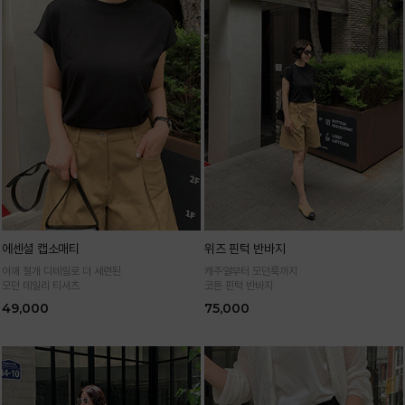
에센셜 캡소매티
위즈 핀턱 반바지
어깨 절개 디테일로 더 세련된
캐주얼부터 모던룩까지
모던 데일리 티셔츠
코튼 핀턱 반바지
49,000
75,000