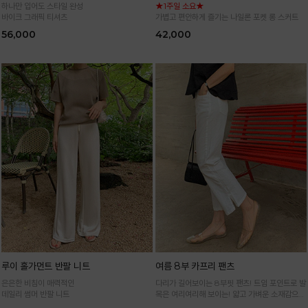
하나만 입어도 스타일 완성
★1주일 소요★
바이크 그래픽 티셔츠
가볍고 편안하게 즐기는 나일론 포켓 롱 스커트
56,000
42,000
루이 홀가먼트 반팔 니트
여름 8부 카프리 팬츠
은은한 비침이 매력적인
다리가 길어보이는 8부핏 팬츠! 트임 포인트로 발
데일리 썸머 반팔 니트
목은 여리여리해 보이는! 얇고 가벼운 소재감으로
한여름까지 시원하고 쾌적하게!