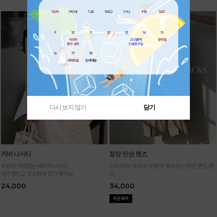
다시 보지 않기
닫기
커버 나시티
찰랑 린넨 팬츠
부유방 걱정없는 베이직 나시티
MD강추! 차르르-가볍게 떨어지는 린넨 밴딩 팬
캐주얼하고 멋스럽게 입기 좋아요
츠
시원하면서 구김없고 신축성까지 GOOD
24,000
34,000