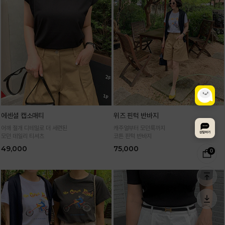
에센셜 캡소매티
위즈 핀턱 반바지
어깨 절개 디테일로 더 세련된
캐주얼부터 모던룩까지
모던 데일리 티셔츠
코튼 핀턱 반바지
49,000
75,000
0