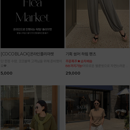
[COCOBLACK]온라인플리마켓
기획 썸머 하렘 팬츠
단 한정 수량, 코코블랙 고객님을 위해 준비했어
주문폭주★순차배송
요♥
88까지가능!
여유로운 벌룬핏으로 자연스러운 체
고민은 배송만 늦출 뿐! 품절되기 전에 빠르게 소
형 커버 허리 전체 밴딩으로 편안한 착용감
5,000
29,000
장해 보세요