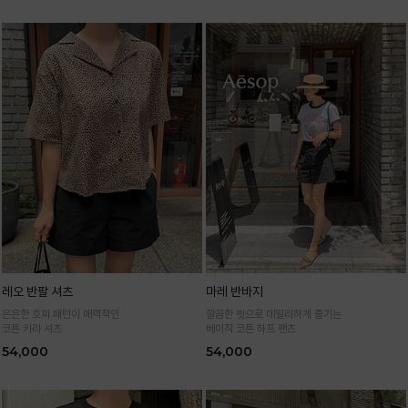
레오 반팔 셔츠
마레 반바지
은은한 호피 패턴이 매력적인
깔끔한 핏으로 데일리하게 즐기는
코튼 카라 셔츠
베이직 코튼 하프 팬츠
54,000
54,000