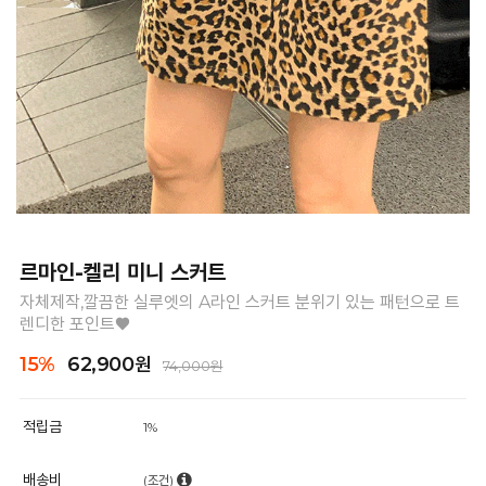
르마인-켈리 미니 스커트
자체제작,깔끔한 실루엣의 A라인 스커트 분위기 있는 패턴으로 트
렌디한 포인트♥
15%
62,900원
74,000원
적립금
1%
배송비
(조건)