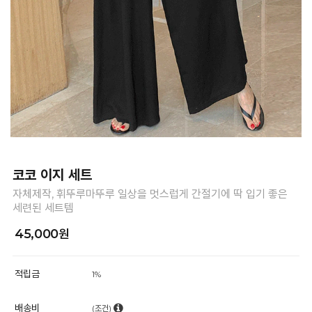
코코 이지 세트
자체제작, 휘뚜루마뚜루 일상을 멋스럽게 간절기에 딱 입기 좋은
세련된 세트템
45,000원
적립금
1%
배송비
(조건)