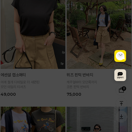
에센셜 캡소매티
위즈 핀턱 반바지
어깨 절개 디테일로 더 세련된
캐주얼부터 모던룩까지
모던 데일리 티셔츠
코튼 핀턱 반바지
0
49,000
75,000