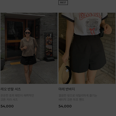
레오 반팔 셔츠
마레 반바지
은은한 호피 패턴이 매력적인
깔끔한 핏으로 데일리하게 즐기는
코튼 카라 셔츠
베이직 코튼 하프 팬츠
54,000
54,000