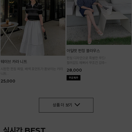
아일렛 펀칭 블라우스
펀칭 디자인으로 특별한 무드!
웨이브 카라 니트
컬러감도 예뻐서 무조건 강추~
시원한 펀칭 짜임, 배색 포인트가 돋보이는 카라
28,000
니트
가볍고 통기성 좋은 니트 소재로 한여름까지 쾌적
25,000
하게 입어요
상품 더 보기
실시간 BEST