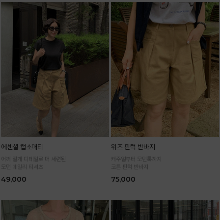
에센셜 캡소매티
위즈 핀턱 반바지
어깨 절개 디테일로 더 세련된
캐주얼부터 모던룩까지
모던 데일리 티셔츠
코튼 핀턱 반바지
49,000
75,000