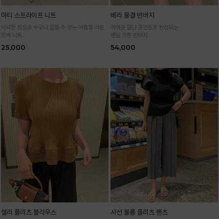
마티 스트라이프 니트
베리 물결 반바지
넉넉한 핏으로 누구나 입을 수 있는 여름철 라운
귀여운 밑단 포인트로 완성되는
드넥 니트
밴딩 코튼 반바지
통기성 높은 여름 니트 원사로 편하고 시원하게
25,000
54,000
입어요
셀리 플리츠 블라우스
사선 볼륨 플리츠 팬츠