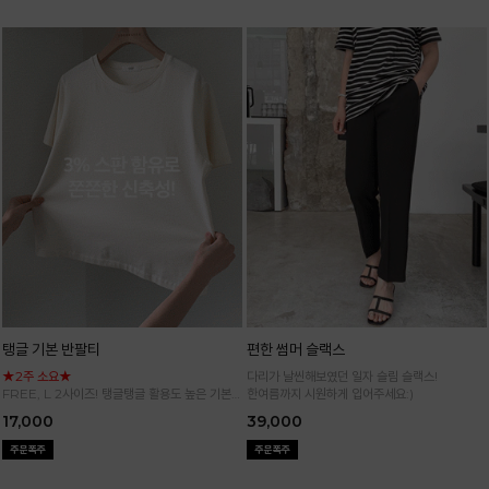
탱글 기본 반팔티
편한 썸머 슬랙스
★2주 소요★
다리가 날씬해보였던 일자 슬림 슬랙스!
FREE, L 2사이즈! 탱글탱글 활용도 높은 기본
한여름까지 시원하게 입어주세요:)
반팔 티셔츠
17,000
39,000