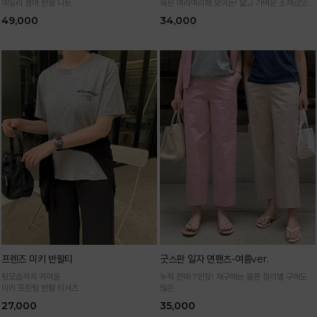
데일리 썸머 반팔 니트
목은 여리여리해 보이는! 얇고 가벼운 소재감으로
한여름까지 시원하고 쾌적하게!
49,000
34,000
*블랙·주문폭주로 인한 입고지연·순차발송 진행중
프렌즈 미키 반팔티
굿스판 일자 면팬츠-여름ver.
뒷모습까지 귀여운
누적 판매 7만장! 재구매는 물론 컬러별 구매도
미키 프린팅 반팔 티셔츠
많은
정말 편하게 휘뚜루마뚜루 입는 만능 면팬츠
27,000
35,000