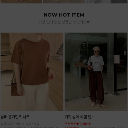
NOW HOT ITEM
가장 인기 있는 상품만 모았어요♥
썸머 홀가먼트 니트
기획 썸머 하렘 팬츠
입자마자 느껴지는 고급스러움,
주문폭주★순차배송