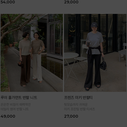
54,000
29,000
루이 홀가먼트 반팔 니트
프렌즈 미키 반팔티
은은한 비침이 매력적인
뒷모습까지 귀여운
데일리 썸머 반팔 니트
미키 프린팅 반팔 티셔츠
49,000
27,000