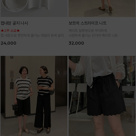
캡내장 골지 나시
보트넥 스트라이프 니트
★2주 소요★
케이프 실루엣으로 우아하게
캡 내장으로 편안하게 즐기는 데일리 유넥 골지
시원하게 즐기는 단가라 케이프 니트
나시
24,000
32,000