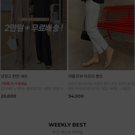
냉장고 편한 세트
여름 8부 카프리 팬츠
기획특가+무료배송
다리가 길어보이는 8부핏 팬츠! 트임 포인트로 발
입자마자 느껴지는 쿨링감으로 시원한 셋업! 넉넉
목은 여리여리해 보이는! 얇고 가벼운 소재감으로
한 핏으로 군살 싹 다 가려주는 올 여름 교복템
한여름까지 시원하고 쾌적하게!
20,000
34,000
*블랙·주문폭주로 인한 입고지연·순차발송 진행중
WEEKLY BEST
주간 베스트 아이템