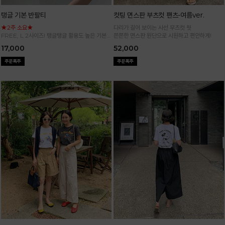
탱글 기본 반팔티
컷팅 면스판 부츠컷 팬츠-여름ver.
★2주 소요★
다리가 길어 보이는 사선 부츠컷 핏
FREE, L 2사이즈! 탱글탱글 활용도 높은 기본
쫀쫀한 면스판 원단으로 시원하고 편안하게!
반팔 티셔츠
17,000
52,000