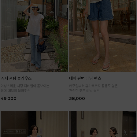
쥬시 셔링 블라우스
베이 핀턱 데님 팬츠
여성스러운 셔링 디테일이 돋보이는
캐주얼부터 휴가룩까지 활용도 높은
썸머 데일리 블라우스
편안한 코튼 데님 쇼츠
49,000
38,000