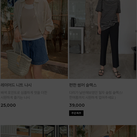
레이어드 니트 나시
편한 썸머 슬랙스
배색 포인트로 심플하게 멋을 더한
다리가 날씬해보였던 일자 슬림 슬랙스!
시원하게 즐기는 나시
한여름까지 시원하게 입어주세요:)
25,000
39,000