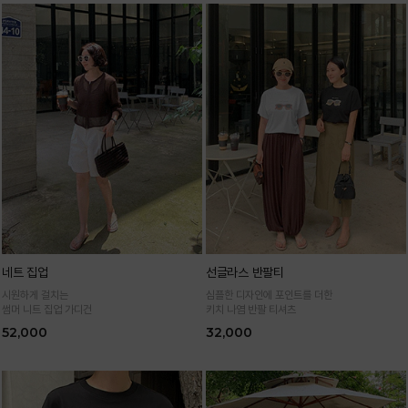
네트 집업
선글라스 반팔티
시원하게 걸치는
심플한 디자인에 포인트를 더한
썸머 니트 집업 가디건
키치 나염 반팔 티셔츠
52,000
32,000