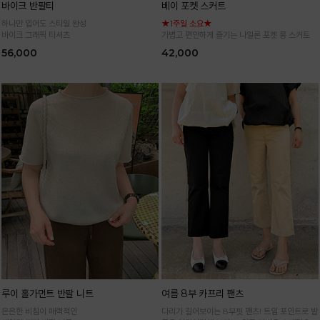
바이크 반팔티
베이 포켓 스커트
하나만 입어도 스타일 완성
★1주일 소요★
바이크 그래픽 티셔츠
가볍고 편안하게 즐기는 나일론 포켓 롱 스커트
56,000
42,000
루이 홀가먼트 반팔 니트
여름 8부 카프리 팬츠
은은한 비침이 매력적인
다리가 길어보이는 8부핏 팬츠! 트임 포인트로 발