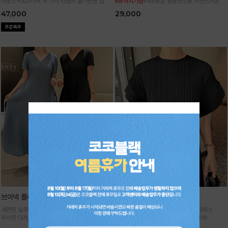
라운드넥&브이넥 두 가지 타입의 홀가먼트 캡니
88까지가능!
여유로운 벌룬핏으로 자연스러운 체
트
형 커버 허리 전체 밴딩으로 편안한 착용감
47,000
29,000
브이넥 플리츠 원피스
날개 플리츠 원피스
세련된 실루엣이 돋보이는 플리츠 원피스
세련된 실루엣으로 멋스러운 플리츠 원피스
우아한 디자인에 시원한 소재감으로 굿!
고급스러운 아웃핏으로 여름을 우아하게!