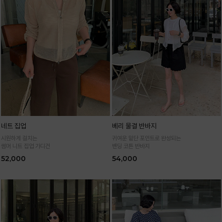
네트 집업
베리 물결 반바지
시원하게 걸치는
귀여운 밑단 포인트로 완성되는
썸머 니트 집업 가디건
밴딩 코튼 반바지
52,000
54,000