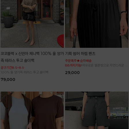
코코블랙 x 신민아 제니백 100% 올 양가
기획 썸머 하렘 팬츠
죽 테라스 투고 숄더백
주문폭주★순차배송
88까지가능!
여유로운 벌룬핏으로 자연스러운 체
공구기간8.5~8.9
형 커버 허리 전체 밴딩으로 편안한 착용감
100% 올 양가죽 테라스 투고 숄더백
29,000
79,000