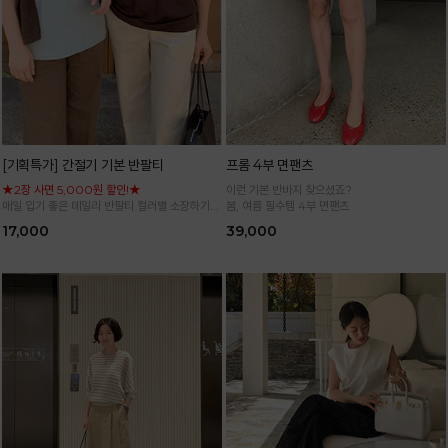
[기획특가] 간절기 기본 반팔티
프롬 4부 면팬츠
★2장 사면 5,000원 할인!★
이런 기본 반바지 찾으셨죠?
매일 입기 좋은 데일리 반팔티 컬러별 소장하기
봄, 여름 필수템 4부 면팬츠
좋은 기본 아이템
17,000
39,000