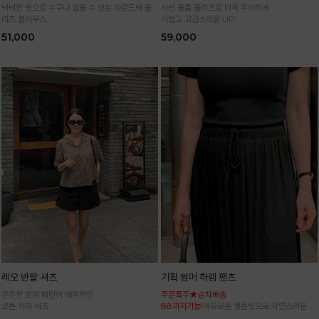
넉넉한 핏으로 누구나 입을 수 있는 라운드넥 플
사선 볼륨 플리츠로 더욱 우아하게
리츠 블라우스
가볍고 고급스러움 UP!
통기성 높은 폴리 원단으로 시원하게 입어요
51,000
59,000
레오 반팔 셔츠
기획 썸머 하렘 팬츠
은은한 호피 패턴이 매력적인
주문폭주★순차배송
코튼 카라 셔츠
88까지가능!
여유로운 벌룬핏으로 자연스러운 체
형 커버 허리 전체 밴딩으로 편안한 착용감