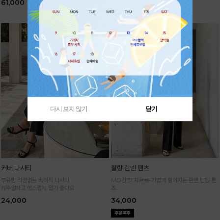
61,000
61,000
다시 보지 않기
닫기
커버 나시티
찰랑 린넨 팬츠
부유방 걱정없는 베이직 나시티
MD강추! 차르르-가볍게 떨어지는 린넨 밴딩 팬
캐주얼하고 멋스럽게 입기 좋아요
츠
시원하면서 구김없고 신축성까지 GOOD
24,000
34,000