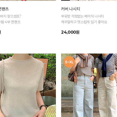
 면팬츠
커버 나시티
반바지 찾으셨죠?
부유방 걱정없는 베이직 나시티
수템 4부 면팬츠
캐주얼하고 멋스럽게 입기 좋아요
원
24,000원