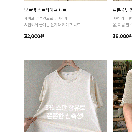
보트넥 스트라이프 니트
프롬 4부
케이프 실루엣으로 우아하게
이런 기본 
시원하게 즐기는 단가라 케이프 니트
봄, 여름 필
32,000원
39,000