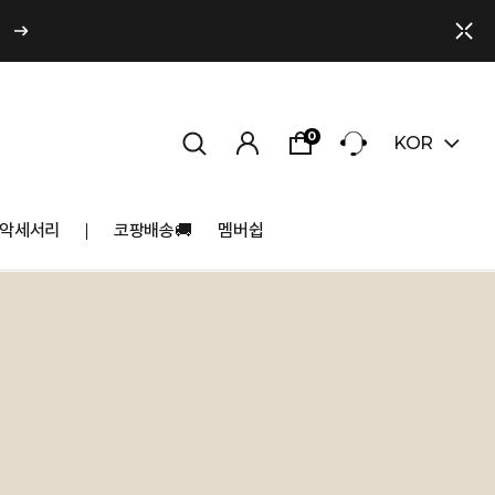
0
KOR
악세서리
코팡배송🚚
멤버쉽