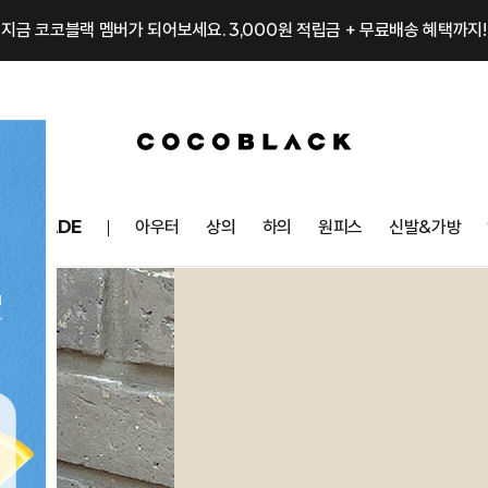
지금 코코블랙 멤버가 되어보세요. 3,000원 적립금 + 무료배송 혜택까지!
OCOMADE
아우터
상의
하의
원피스
신발&가방