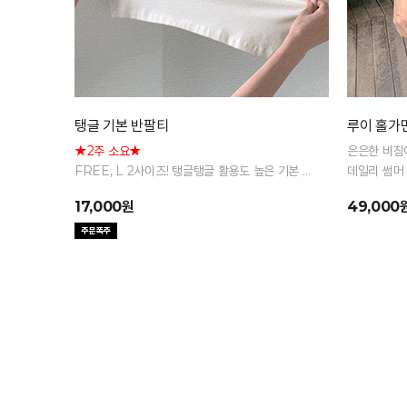
탱글 기본 반팔티
루이 홀가
★2주 소요★
은은한 비침
FREE, L 2사이즈! 탱글탱글 활용도 높은 기본 반
데일리 썸머
팔 티셔츠
17,000원
49,000