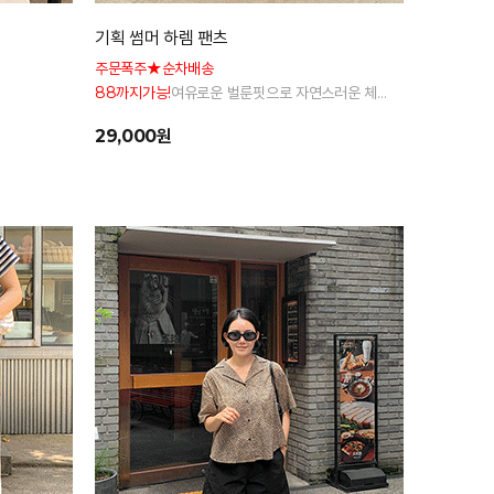
기획 썸머 하렘 팬츠
주문폭주★순차배송
88까지가능!
여유로운 벌룬핏으로 자연스러운 체
형 커버 허리 전체 밴딩으로 편안한 착용감
29,000원