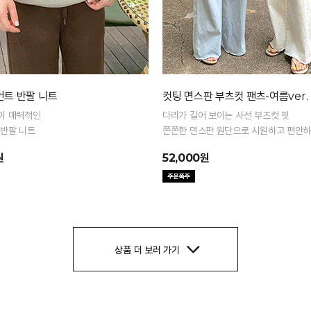
먼트 반팔 니트
컷팅 면스판 부츠컷 팬츠-여름ver.
이 매력적인
다리가 길어 보이는 사선 부츠컷 핏
 반팔 니트
쫀쫀한 면스판 원단으로 시원하고 편안하
원
52,000원
상품 더 보러 가기