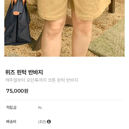
위즈 핀턱 반바지
캐주얼부터 모던룩까지 코튼 핀턱 반바지
75,000원
적립금
1%
배송비
(조건)