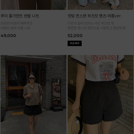
루이 홀가먼트 반팔 니트
컷팅 면스판 부츠컷 팬츠-여름ver.
은은한 비침이 매력적인
다리가 길어 보이는 사선 부츠컷 핏
데일리 썸머 반팔 니트
쫀쫀한 면스판 원단으로 시원하고 편안하게!
49,000
52,000