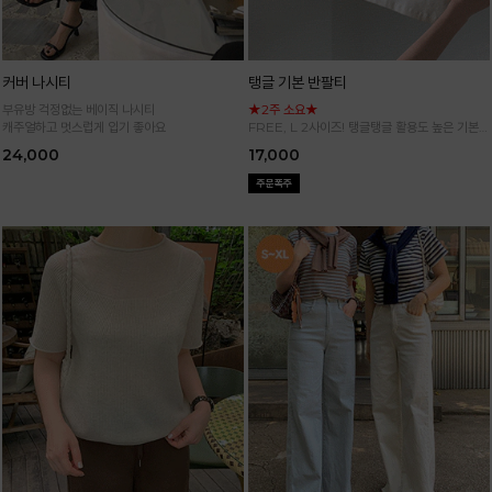
커버 나시티
탱글 기본 반팔티
부유방 걱정없는 베이직 나시티
★2주 소요★
캐주얼하고 멋스럽게 입기 좋아요
FREE, L 2사이즈! 탱글탱글 활용도 높은 기본
반팔 티셔츠
24,000
17,000