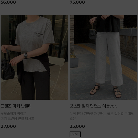
56,000
75,000
프렌즈 미키 반팔티
굿스판 일자 면팬츠-여름ver.
뒷모습까지 귀여운
누적 판매 7만장! 재구매는 물론 컬러별 구매도
미키 프린팅 반팔 티셔츠
많은
정말 편하게 휘뚜루마뚜루 입는 만능 면팬츠
27,000
35,000