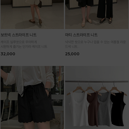
보트넥 스트라이프 니트
마티 스트라이프 니트
케이프 실루엣으로 우아하게
넉넉한 핏으로 누구나 입을 수 있는 여름철 라운
시원하게 즐기는 단가라 케이프 니트
드넥 니트
통기성 높은 여름 니트 원사로 편하고 시원하게
32,000
25,000
입어요