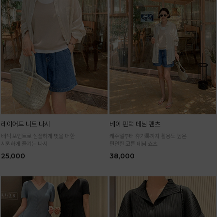
레이어드 니트 나시
베이 핀턱 데님 팬츠
배색 포인트로 심플하게 멋을 더한
캐주얼부터 휴가룩까지 활용도 높은
시원하게 즐기는 나시
편안한 코튼 데님 쇼츠
25,000
38,000