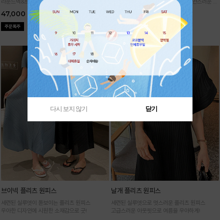
라운드넥&브이넥 두 가지 타입의 홀가먼트 캡니
88까지가능!
여유로운 벌룬핏으로 자연스러운 체
트
형 커버 허리 전체 밴딩으로 편안한 착용감
47,000
29,000
다시 보지 않기
닫기
브이넥 플리츠 원피스
날개 플리츠 원피스
세련된 실루엣이 돋보이는 플리츠 원피스
세련된 실루엣으로 멋스러운 플리츠 원피스
우아한 디자인에 시원한 소재감으로 굿!
고급스러운 아웃핏으로 여름을 우아하게!