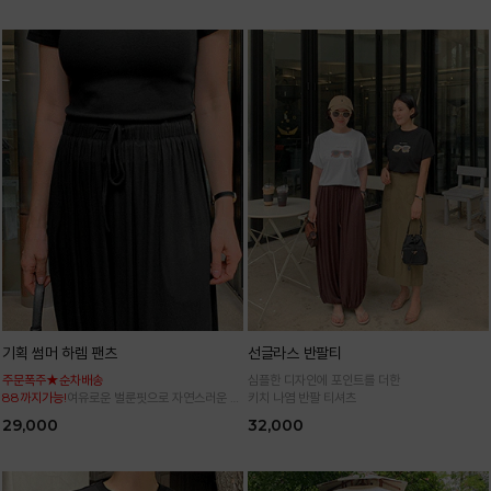
기획 썸머 하렘 팬츠
선글라스 반팔티
주문폭주★순차배송
심플한 디자인에 포인트를 더한
88까지가능!
여유로운 벌룬핏으로 자연스러운 체
키치 나염 반팔 티셔츠
형 커버 허리 전체 밴딩으로 편안한 착용감
29,000
32,000