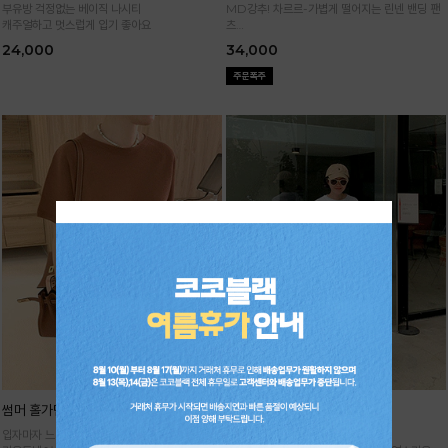
부유방 걱정없는 베이직 나시티
MD강추! 차르르-가볍게 떨어지는 린넨 밴딩 팬
캐주얼하고 멋스럽게 입기 좋아요
츠
시원하면서 구김없고 신축성까지 GOOD
24,000
34,000
썸머 홀가먼트 니트
기획 썸머 하렘 팬츠
입자마자 느껴지는 고급스러움,
주문폭주★순차배송