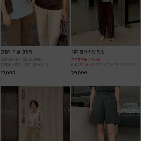
간절기 기본 반팔티
기획 썸머 하렘 팬츠
매일 입기 좋은 데일리 반팔티
주문폭주★순차배송
컬러별 소장하기 좋은 기본 아이템
88까지가능!
여유로운 벌룬핏으로 자연스러운 체
형 커버 허리 전체 밴딩으로 편안한 착용감
17,000
29,000