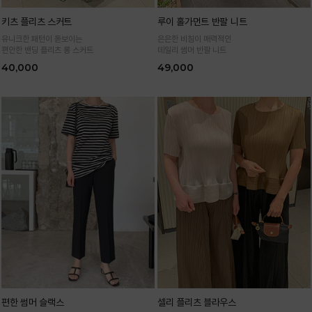
키츠 플리츠 스커트
루이 홀가먼트 반팔 니트
유니크한 패턴이 돋보이는
은은한 비침이 매력적인
편안한 밴딩 플리츠 롱 스커트
데일리 썸머 반팔 니트
40,000
49,000
편한 썸머 슬랙스
셀리 플리츠 블라우스