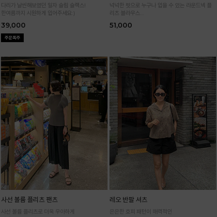
다리가 날씬해보였던 일자 슬림 슬랙스!
넉넉한 핏으로 누구나 입을 수 있는 라운드넥 플
한여름까지 시원하게 입어주세요:)
리츠 블라우스
통기성 높은 폴리 원단으로 시원하게 입어요
39,000
51,000
사선 볼륨 플리츠 팬츠
레오 반팔 셔츠
사선 볼륨 플리츠로 더욱 우아하게
은은한 호피 패턴이 매력적인