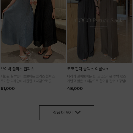
브이넥 플리츠 원피스
코코 핀턱 슬랙스-여름ver.
세련된 실루엣이 돋보이는 플리츠 원피스
다리가 길어보이는 핏! 고급스러운 투턱 팬츠
우아한 디자인에 시원한 소재감으로 굿!
가볍고 얇은 소재감으로 한여름 필수 소장템!
61,000
48,000
상품 더 보기