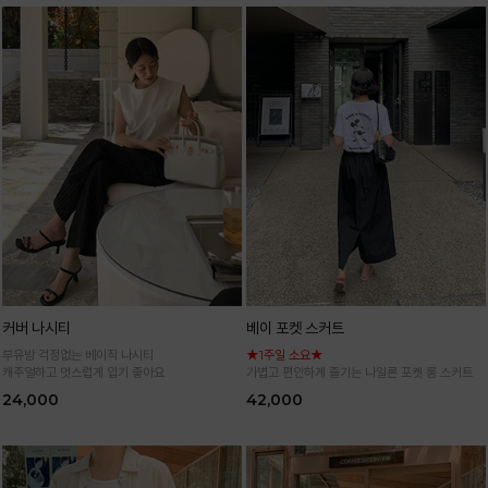
커버 나시티
베이 포켓 스커트
부유방 걱정없는 베이직 나시티
★1주일 소요★
캐주얼하고 멋스럽게 입기 좋아요
가볍고 편안하게 즐기는 나일론 포켓 롱 스커트
24,000
42,000