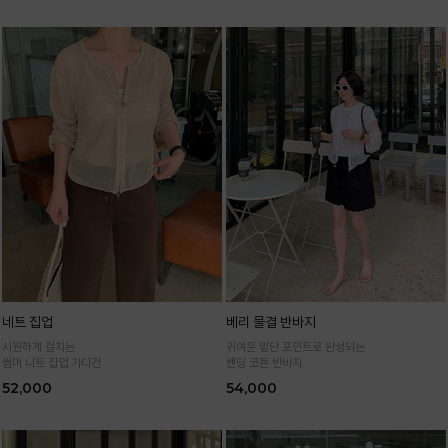
네트 집업
베리 물결 반바지
시원하게 걸치는
귀여운 밑단 포인트로 완성되는
썸머 니트 집업 가디건
밴딩 코튼 반바지
52,000
54,000