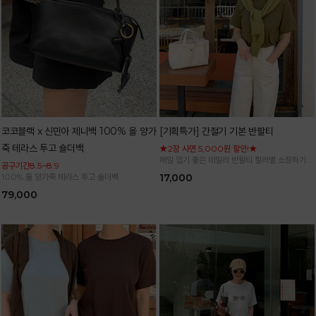
코코블랙 x 신민아 제니백 100% 올 양가
[기획특가] 간절기 기본 반팔티
죽 테라스 투고 숄더백
★2장 사면 5,000원 할인!★
매일 입기 좋은 데일리 반팔티 컬러별 소장하기
공구기간8.5~8.9
좋은 기본 아이템
100% 올 양가죽 테라스 투고 숄더백
17,000
79,000