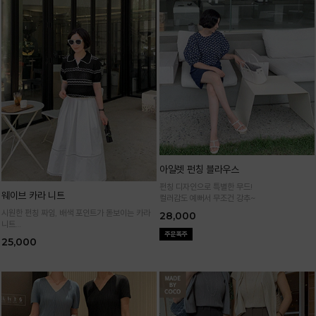
아일렛 펀칭 블라우스
펀칭 디자인으로 특별한 무드!
웨이브 카라 니트
컬러감도 예뻐서 무조건 강추~
시원한 펀칭 짜임, 배색 포인트가 돋보이는 카라
28,000
니트
가볍고 통기성 좋은 니트 소재로 한여름까지 쾌적
25,000
하게 입어요