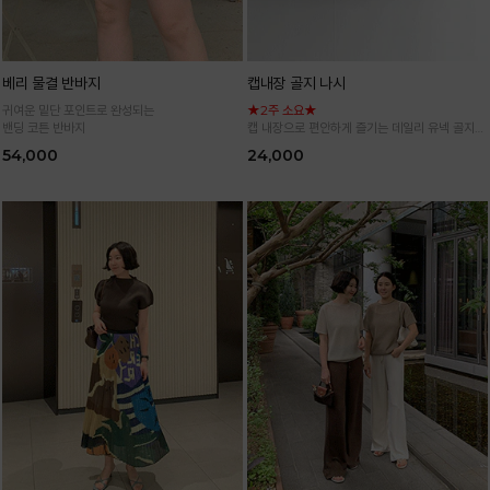
베리 물결 반바지
캡내장 골지 나시
귀여운 밑단 포인트로 완성되는
★2주 소요★
밴딩 코튼 반바지
캡 내장으로 편안하게 즐기는 데일리 유넥 골지
나시
54,000
24,000