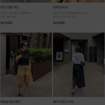
레오 반팔 셔츠
마레 반바지
은은한 호피 패턴이 매력적인
깔끔한 핏으로 데일리하게 즐기는
코튼 카라 셔츠
베이직 코튼 하프 팬츠
54,000
54,000
에센셜 캡소매티
베이 포켓 스커트