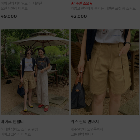
어깨 절개 디테일로 더 세련된
★1주일 소요★
모던 데일리 티셔츠
가볍고 편안하게 즐기는 나일론 포켓 롱 스커트
49,000
42,000
바이크 반팔티
위즈 핀턱 반바지
하나만 입어도 스타일 완성
캐주얼부터 모던룩까지
바이크 그래픽 티셔츠
코튼 핀턱 반바지