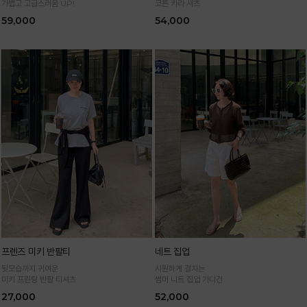
가볍고 고급스러움 UP!
코튼 카라 셔츠
59,000
54,000
프렌즈 미키 반팔티
네트 집업
뒷모습까지 귀여운
시원하게 걸치는
미키 프린팅 반팔 티셔츠
썸머 니트 집업 가디건
27,000
52,000