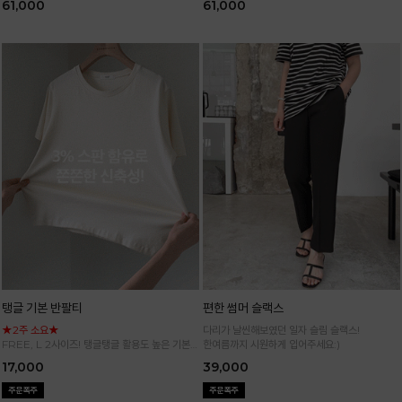
61,000
61,000
탱글 기본 반팔티
편한 썸머 슬랙스
★2주 소요★
다리가 날씬해보였던 일자 슬림 슬랙스!
FREE, L 2사이즈! 탱글탱글 활용도 높은 기본
한여름까지 시원하게 입어주세요:)
반팔 티셔츠
17,000
39,000