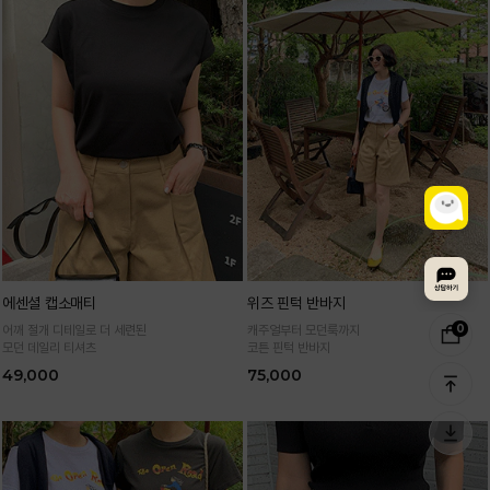
에센셜 캡소매티
위즈 핀턱 반바지
0
어깨 절개 디테일로 더 세련된
캐주얼부터 모던룩까지
모던 데일리 티셔츠
코튼 핀턱 반바지
49,000
75,000