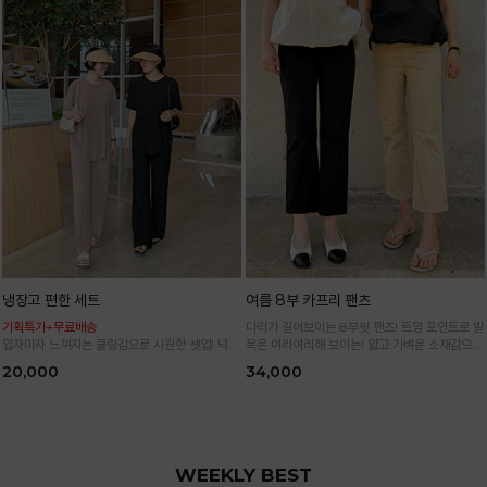
냉장고 편한 세트
여름 8부 카프리 팬츠
기획특가+무료배송
다리가 길어보이는 8부핏 팬츠! 트임 포인트로 발
입자마자 느껴지는 쿨링감으로 시원한 셋업! 넉넉
목은 여리여리해 보이는! 얇고 가벼운 소재감으로
한 핏으로 군살 싹 다 가려주는 올 여름 교복템
한여름까지 시원하고 쾌적하게!
20,000
34,000
*블랙·주문폭주로 인한 입고지연·순차발송 진행중
WEEKLY BEST