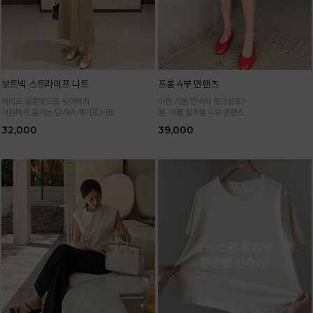
보트넥 스트라이프 니트
프롬 4부 면팬츠
케이프 실루엣으로 우아하게
이런 기본 반바지 찾으셨죠?
시원하게 즐기는 단가라 케이프 니트
봄, 여름 필수템 4부 면팬츠
32,000
39,000