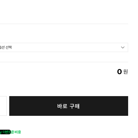
0
원
바로 구매
y 이벤트
준비중