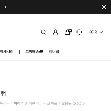
0
KOR
악세서리
코팡배송🚚
멤버쉽
썬캡
해주는 라피아 선캡 어떤 룩이든 잘 어울려 활용도 GOOD!