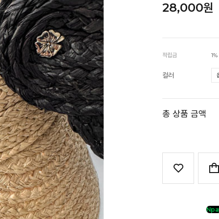
28,000원
적립금
1%
컬러
총 상품 금액
Npa