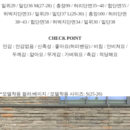
밑위29 / 밑단36 M(27-28)｜총장99 / 허리단면35~40 / 힙단면55 /
허벅지단면33 / 밑위29 / 밑단37 L(29-30)｜총장100 / 허리단면
38~43 / 힙단면58 / 허벅지단면34 / 밑위30 / 밑단38
CHECK POINT
안감 : 안감없음 / 신축성 : 좋아요(허리밴딩) / 비침 : 안비쳐요 /
두께감 : 얇아요 / 무게감 : 가벼워요 / 촉감 : 적당해요
*모델착용 컬러:베이지 / 모델착용 사이즈: S(25-26)