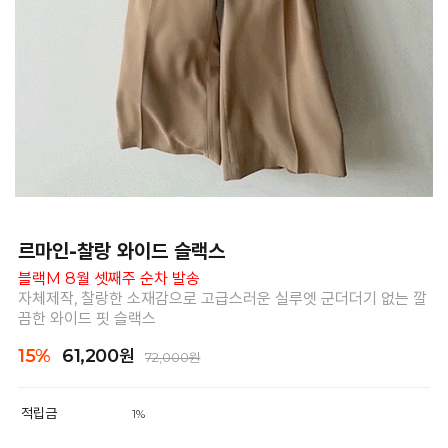
르마인-찰랑 와이드 슬랙스
블랙M 8월 셋째주 순차 발송
자체제작, 찰랑한 소재감으로 고급스러운 실루엣 군더더기 없는 깔
끔한 와이드 핏 슬랙스
15%
61,200원
72,000원
적립금
1%