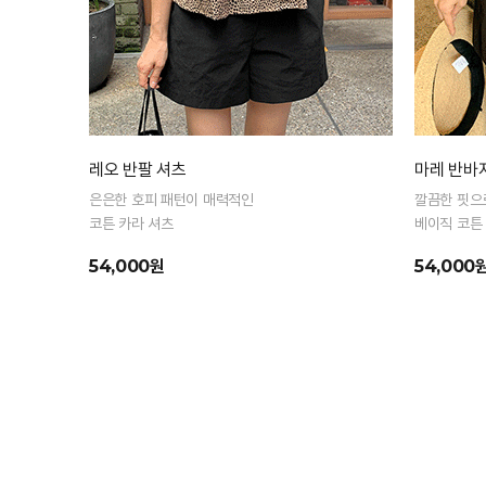
레오 반팔 셔츠
마레 반바
은은한 호피 패턴이 매력적인
깔끔한 핏으
코튼 카라 셔츠
베이직 코튼
54,000원
54,000