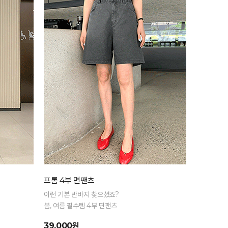
프롬 4부 면팬츠
이런 기본 반바지 찾으셨죠?
봄, 여름 필수템 4부 면팬츠
39,000원