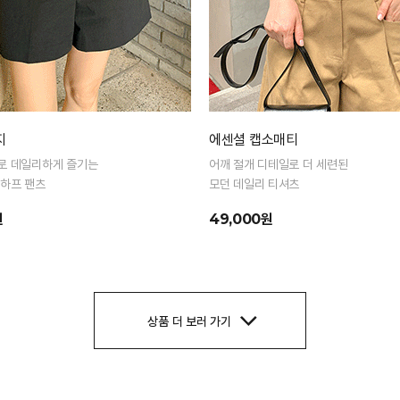
지
에센셜 캡소매티
로 데일리하게 즐기는
어깨 절개 디테일로 더 세련된
 하프 팬츠
모던 데일리 티셔츠
원
49,000원
상품 더 보러 가기