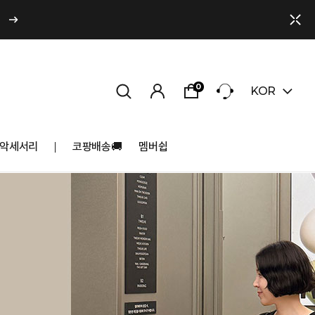
0
KOR
악세서리
코팡배송🚚
멤버쉽