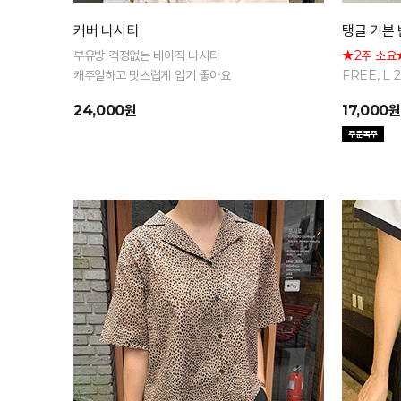
커버 나시티
탱글 기본
부유방 걱정없는 베이직 나시티
★2주 소요
캐주얼하고 멋스럽게 입기 좋아요
FREE, L
팔 티셔츠
24,000원
17,000원