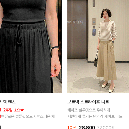
하렘 팬츠
보트넥 스트라이프 니트
1~2주일 소요★
케이프 실루엣으로 우아하게
!
여유로운 벌룬핏으로 자연스러운 체
시원하게 즐기는 단가라 케이프 니트
리 전체 밴딩으로 편안한 착용감
원
10%
28,800
32,000원