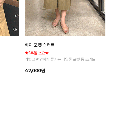
베이 포켓 스커트
★1주일 소요★
가볍고 편안하게 즐기는 나일론 포켓 롱 스커트
42,000원