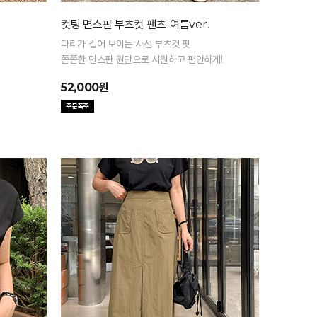
컷팅 면스판 부츠컷 팬츠-여름ver.
다리가 길어 보이는 사선 부츠컷 핏
쫀쫀한 면스판 원단으로 시원하고 편안하게!
52,000원