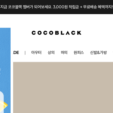
지금 코코블랙 멤버가 되어보세요. 3,000원 적립금 + 무료배송 혜택까지!
OCOMADE
아우터
상의
하의
원피스
신발&가방