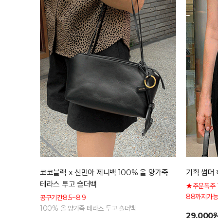
코코블랙 x 신민아 제니백 100% 올 양가죽
기획 썸머 
테라스 투고 숄더백
★주문폭주 
88까지가능
공구기간8.5~8.9
형 커버 허
100% 올 양가죽 테라스 투고 숄더백
29,000