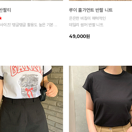
 반팔티
루이 홀가먼트 반팔 니트
★
은은한 비침이 매력적인
 2사이즈! 탱글탱글 활용도 높은 기본 반
데일리 썸머 반팔 니트
49,000원