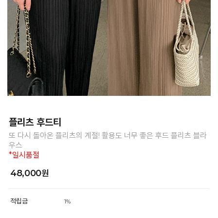
플리츠 후드티
또 다시 돌아온 플리츠의 계절! 활용도 너무 좋은 후드 플리츠 블라
우스
*일시품절
48,000원
적립금
1%