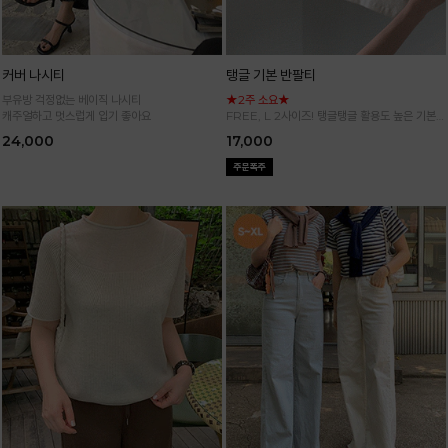
커버 나시티
탱글 기본 반팔티
부유방 걱정없는 베이직 나시티
★2주 소요★
캐주얼하고 멋스럽게 입기 좋아요
FREE, L 2사이즈! 탱글탱글 활용도 높은 기본
반팔 티셔츠
24,000
17,000