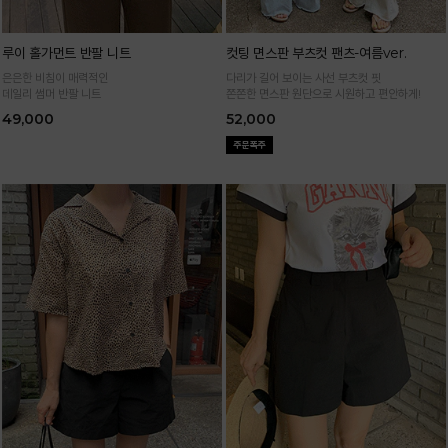
루이 홀가먼트 반팔 니트
컷팅 면스판 부츠컷 팬츠-여름ver.
은은한 비침이 매력적인
다리가 길어 보이는 사선 부츠컷 핏
데일리 썸머 반팔 니트
쫀쫀한 면스판 원단으로 시원하고 편안하게!
49,000
52,000