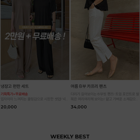
냉장고 편한 세트
여름 8부 카프리 팬츠
기획특가+무료배송
다리가 길어보이는 8부핏 팬츠! 트임 포인트로 발
입자마자 느껴지는 쿨링감으로 시원한 셋업! 넉넉
목은 여리여리해 보이는! 얇고 가벼운 소재감으로
한 핏으로 군살 싹 다 가려주는 올 여름 교복템
한여름까지 시원하고 쾌적하게!
20,000
34,000
*블랙·주문폭주로 인한 입고지연·순차발송 진행중
WEEKLY BEST