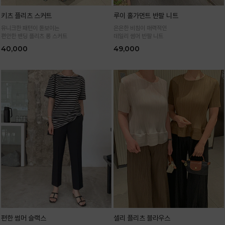
키츠 플리츠 스커트
루이 홀가먼트 반팔 니트
유니크한 패턴이 돋보이는
은은한 비침이 매력적인
편안한 밴딩 플리츠 롱 스커트
데일리 썸머 반팔 니트
40,000
49,000
편한 썸머 슬랙스
셀리 플리츠 블라우스