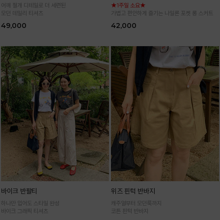
어깨 절개 디테일로 더 세련된
★1주일 소요★
모던 데일리 티셔츠
가볍고 편안하게 즐기는 나일론 포켓 롱 스커트
49,000
42,000
바이크 반팔티
위즈 핀턱 반바지
하나만 입어도 스타일 완성
캐주얼부터 모던룩까지
바이크 그래픽 티셔츠
코튼 핀턱 반바지