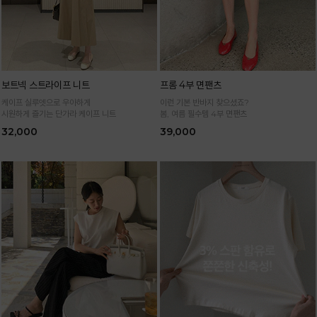
보트넥 스트라이프 니트
프롬 4부 면팬츠
케이프 실루엣으로 우아하게
이런 기본 반바지 찾으셨죠?
시원하게 즐기는 단가라 케이프 니트
봄, 여름 필수템 4부 면팬츠
32,000
39,000