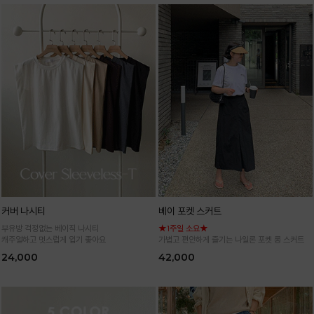
커버 나시티
베이 포켓 스커트
부유방 걱정없는 베이직 나시티
★1주일 소요★
캐주얼하고 멋스럽게 입기 좋아요
가볍고 편안하게 즐기는 나일론 포켓 롱 스커트
24,000
42,000