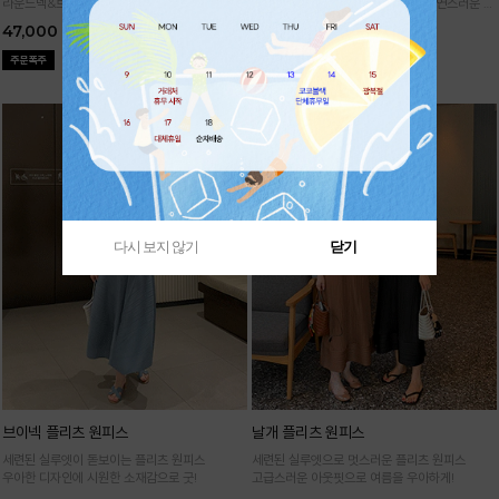
라운드넥&브이넥 두 가지 타입의 홀가먼트 캡니
88까지가능!
여유로운 벌룬핏으로 자연스러운 체
트
형 커버 허리 전체 밴딩으로 편안한 착용감
47,000
29,000
다시 보지 않기
닫기
브이넥 플리츠 원피스
날개 플리츠 원피스
세련된 실루엣이 돋보이는 플리츠 원피스
세련된 실루엣으로 멋스러운 플리츠 원피스
우아한 디자인에 시원한 소재감으로 굿!
고급스러운 아웃핏으로 여름을 우아하게!