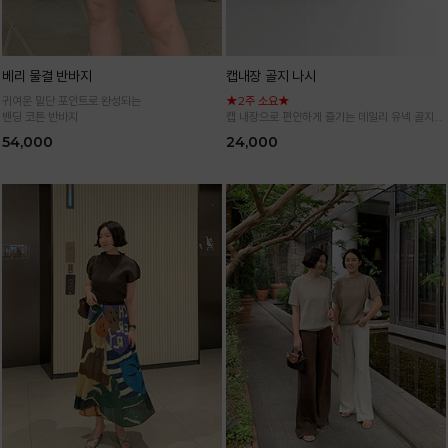
베리 물결 반바지
캡내장 골지 나시
귀여운 밑단 포인트로 완성되는
★2주 소요★
밴딩 코튼 반바지
캡 내장으로 편안하게 즐기는 데일리 유넥 골지
나시
54,000
24,000