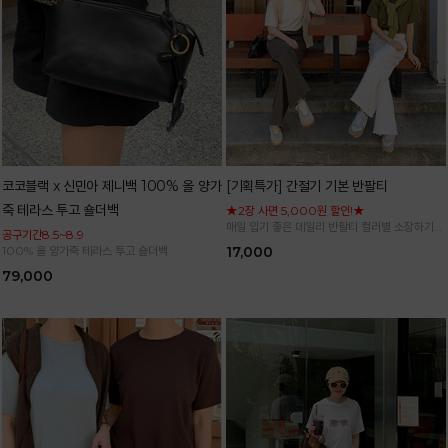
코코블랙 x 신민아 제니백 100% 올 양가
[기획특가] 간절기 기본 반팔티
죽 테라스 투고 숄더백
★2장 사면 5,000원 할인!★
매일 입기 좋은 데일리 반팔티 컬러별 소장하기
공구기간8.5~8.9
좋은 기본 아이템
100% 올 양가죽 테라스 투고 숄더백
17,000
79,000