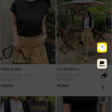
에센셜 캡소매티
위즈 핀턱 반바지
0
어깨 절개 디테일로 더 세련된
캐주얼부터 모던룩까지
모던 데일리 티셔츠
코튼 핀턱 반바지
49,000
75,000