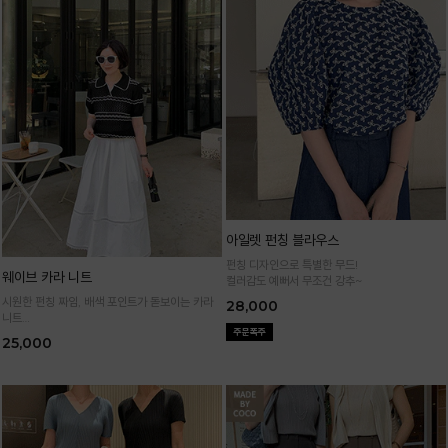
아일렛 펀칭 블라우스
펀칭 디자인으로 특별한 무드!
웨이브 카라 니트
컬러감도 예뻐서 무조건 강추~
시원한 펀칭 짜임, 배색 포인트가 돋보이는 카라
28,000
니트
가볍고 통기성 좋은 니트 소재로 한여름까지 쾌적
25,000
하게 입어요