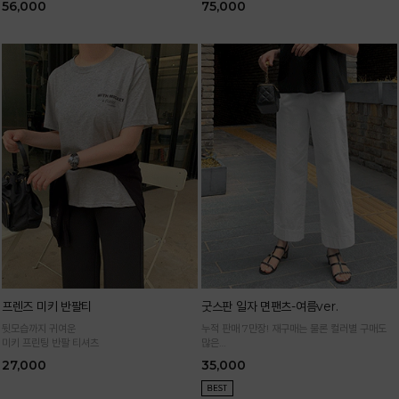
56,000
75,000
프렌즈 미키 반팔티
굿스판 일자 면팬츠-여름ver.
뒷모습까지 귀여운
누적 판매 7만장! 재구매는 물론 컬러별 구매도
미키 프린팅 반팔 티셔츠
많은
정말 편하게 휘뚜루마뚜루 입는 만능 면팬츠
27,000
35,000