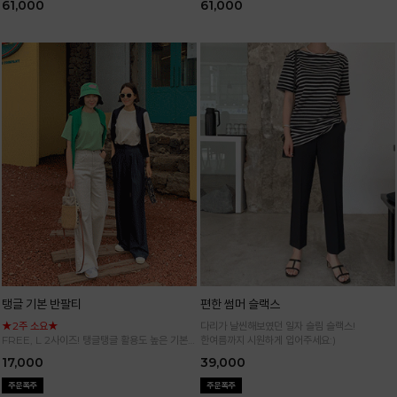
61,000
61,000
탱글 기본 반팔티
편한 썸머 슬랙스
★2주 소요★
다리가 날씬해보였던 일자 슬림 슬랙스!
FREE, L 2사이즈! 탱글탱글 활용도 높은 기본
한여름까지 시원하게 입어주세요:)
반팔 티셔츠
17,000
39,000