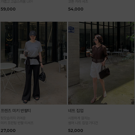
가볍고 고급스러움 UP!
코튼 카라 셔츠
59,000
54,000
프렌즈 미키 반팔티
네트 집업
뒷모습까지 귀여운
시원하게 걸치는
미키 프린팅 반팔 티셔츠
썸머 니트 집업 가디건
27,000
52,000