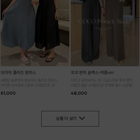
브이넥 플리츠 원피스
코코 핀턱 슬랙스-여름ver.
세련된 실루엣이 돋보이는 플리츠 원피스
다리가 길어보이는 핏! 고급스러운 투턱 팬츠
우아한 디자인에 시원한 소재감으로 굿!
가볍고 얇은 소재감으로 한여름 필수 소장템!
61,000
48,000
상품 더 보기