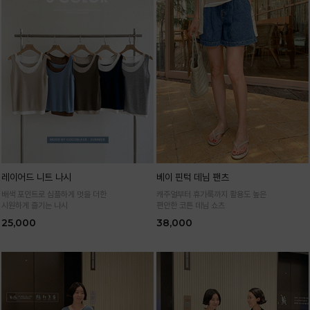
레이어드 니트 나시
베이 핀턱 데님 팬츠
배색 포인트로 심플하게 멋을 더한
캐주얼부터 휴가룩까지 활용도 높은
시원하게 즐기는 나시
편안한 코튼 데님 쇼츠
25,000
38,000