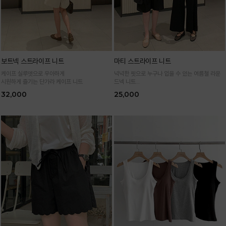
보트넥 스트라이프 니트
마티 스트라이프 니트
케이프 실루엣으로 우아하게
넉넉한 핏으로 누구나 입을 수 있는 여름철 라운
시원하게 즐기는 단가라 케이프 니트
드넥 니트
통기성 높은 여름 니트 원사로 편하고 시원하게
32,000
25,000
입어요