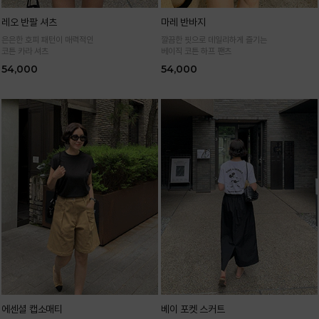
레오 반팔 셔츠
마레 반바지
은은한 호피 패턴이 매력적인
깔끔한 핏으로 데일리하게 즐기는
코튼 카라 셔츠
베이직 코튼 하프 팬츠
54,000
54,000
에센셜 캡소매티
베이 포켓 스커트