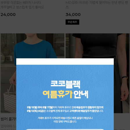
부유방 걱정없는 베이직 나시티
MD강추! 차르르-가볍게 떨어지는 린넨 밴딩 팬
캐주얼하고 멋스럽게 입기 좋아요
츠
시원하면서 구김없고 신축성까지 GOOD
24,000
34,000
썸머 홀가먼트 니트
기획 썸머 하렘 팬츠
입자마자 느껴지는 고급스러움,
주문폭주★순차배송