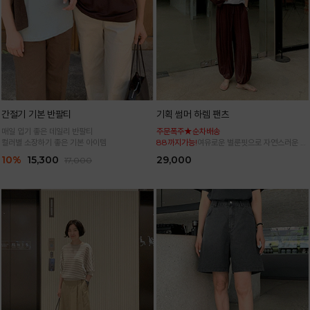
간절기 기본 반팔티
기획 썸머 하렘 팬츠
매일 입기 좋은 데일리 반팔티
주문폭주★순차배송
컬러별 소장하기 좋은 기본 아이템
88까지가능!
여유로운 벌룬핏으로 자연스러운 체
형 커버 허리 전체 밴딩으로 편안한 착용감
10%
15,300
29,000
17,000