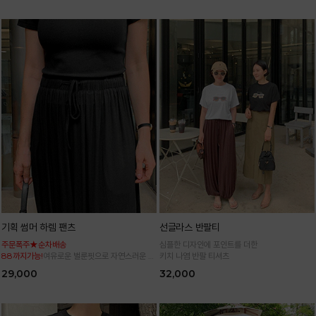
기획 썸머 하렘 팬츠
선글라스 반팔티
주문폭주★순차배송
심플한 디자인에 포인트를 더한
88까지가능!
여유로운 벌룬핏으로 자연스러운 체
키치 나염 반팔 티셔츠
형 커버 허리 전체 밴딩으로 편안한 착용감
29,000
32,000