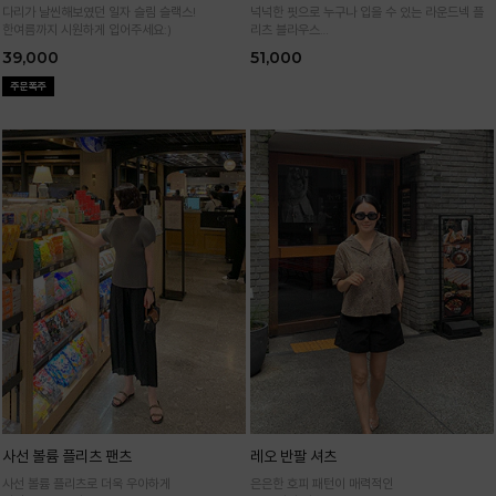
다리가 날씬해보였던 일자 슬림 슬랙스!
넉넉한 핏으로 누구나 입을 수 있는 라운드넥 플
한여름까지 시원하게 입어주세요:)
리츠 블라우스
통기성 높은 폴리 원단으로 시원하게 입어요
39,000
51,000
사선 볼륨 플리츠 팬츠
레오 반팔 셔츠
사선 볼륨 플리츠로 더욱 우아하게
은은한 호피 패턴이 매력적인