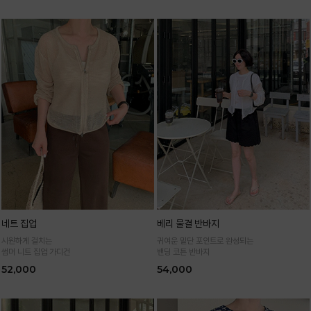
네트 집업
베리 물결 반바지
시원하게 걸치는
귀여운 밑단 포인트로 완성되는
썸머 니트 집업 가디건
밴딩 코튼 반바지
52,000
54,000