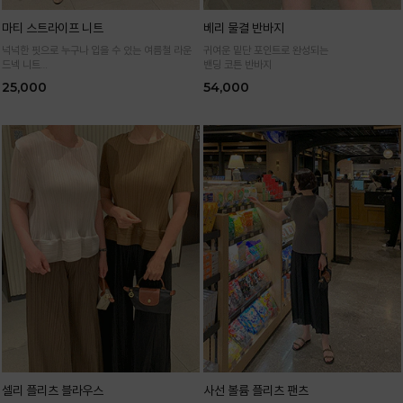
마티 스트라이프 니트
베리 물결 반바지
넉넉한 핏으로 누구나 입을 수 있는 여름철 라운
귀여운 밑단 포인트로 완성되는
드넥 니트
밴딩 코튼 반바지
통기성 높은 여름 니트 원사로 편하고 시원하게
25,000
54,000
입어요
셀리 플리츠 블라우스
사선 볼륨 플리츠 팬츠