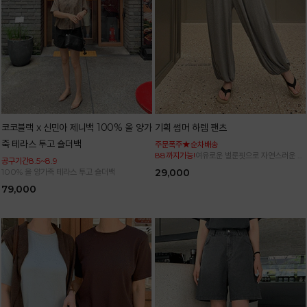
코코블랙 x 신민아 제니백 100% 올 양가
기획 썸머 하렘 팬츠
죽 테라스 투고 숄더백
주문폭주★순차배송
88까지가능!
여유로운 벌룬핏으로 자연스러운 체
공구기간8.5~8.9
형 커버 허리 전체 밴딩으로 편안한 착용감
100% 올 양가죽 테라스 투고 숄더백
29,000
79,000