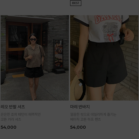
레오 반팔 셔츠
마레 반바지
은은한 호피 패턴이 매력적인
깔끔한 핏으로 데일리하게 즐기는
코튼 카라 셔츠
베이직 코튼 하프 팬츠
54,000
54,000