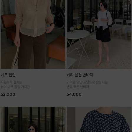
네트 집업
베리 물결 반바지
시원하게 걸치는
귀여운 밑단 포인트로 완성되는
썸머 니트 집업 가디건
밴딩 코튼 반바지
52,000
54,000