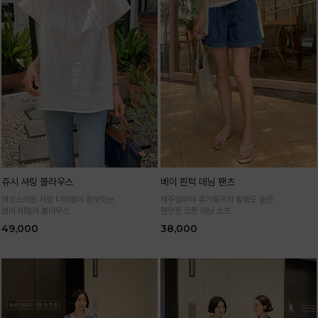
쥬시 셔링 블라우스
베이 핀턱 데님 팬츠
여성스러운 셔링 디테일이 돋보이는
캐주얼부터 휴가룩까지 활용도 높은
썸머 데일리 블라우스
편안한 코튼 데님 쇼츠
49,000
38,000