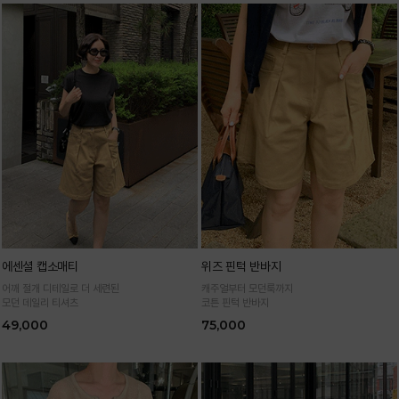
에센셜 캡소매티
위즈 핀턱 반바지
어깨 절개 디테일로 더 세련된
캐주얼부터 모던룩까지
모던 데일리 티셔츠
코튼 핀턱 반바지
49,000
75,000