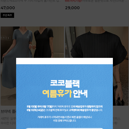
라운드넥&브이넥 두 가지 타입의 홀가먼트 캡니
88까지가능!
여유로운 벌룬핏으로 자연스러운 체
트
형 커버 허리 전체 밴딩으로 편안한 착용감
47,000
29,000
브이넥 플리츠 원피스
날개 플리츠 원피스
세련된 실루엣이 돋보이는 플리츠 원피스
세련된 실루엣으로 멋스러운 플리츠 원피스
우아한 디자인에 시원한 소재감으로 굿!
고급스러운 아웃핏으로 여름을 우아하게!