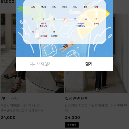
61,000
61,000
다시 보지 않기
닫기
커버 나시티
찰랑 린넨 팬츠
부유방 걱정없는 베이직 나시티
MD강추! 차르르-가볍게 떨어지는 린넨 밴딩 팬
캐주얼하고 멋스럽게 입기 좋아요
츠
시원하면서 구김없고 신축성까지 GOOD
24,000
34,000