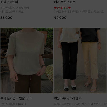
바이크 반팔티
베이 포켓 스커트
하나만 입어도 스타일 완성
★1주일 소요★
바이크 그래픽 티셔츠
가볍고 편안하게 즐기는 나일론 포켓 롱 스커트
56,000
42,000
루이 홀가먼트 반팔 니트
여름 8부 카프리 팬츠
은은한 비침이 매력적인
다리가 길어보이는 8부핏 팬츠! 트임 포인트로 발