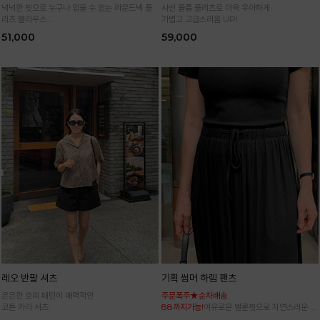
넉넉한 핏으로 누구나 입을 수 있는 라운드넥 플
사선 볼륨 플리츠로 더욱 우아하게
리츠 블라우스
가볍고 고급스러움 UP!
통기성 높은 폴리 원단으로 시원하게 입어요
51,000
59,000
레오 반팔 셔츠
기획 썸머 하렘 팬츠
은은한 호피 패턴이 매력적인
주문폭주★순차배송
코튼 카라 셔츠
88까지가능!
여유로운 벌룬핏으로 자연스러운 체
형 커버 허리 전체 밴딩으로 편안한 착용감