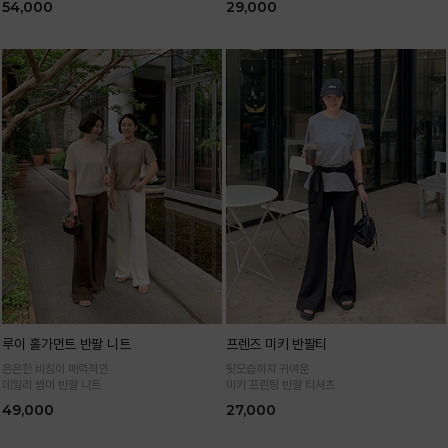
54,000
29,000
루이 홀가먼트 반팔 니트
프렌즈 미키 반팔티
은은한 비침이 매력적인
뒷모습까지 귀여운
데일리 썸머 반팔 니트
미키 프린팅 반팔 티셔츠
49,000
27,000