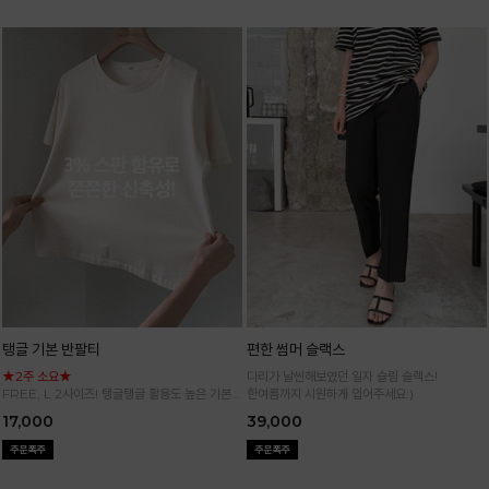
탱글 기본 반팔티
편한 썸머 슬랙스
★2주 소요★
다리가 날씬해보였던 일자 슬림 슬랙스!
FREE, L 2사이즈! 탱글탱글 활용도 높은 기본
한여름까지 시원하게 입어주세요:)
반팔 티셔츠
17,000
39,000