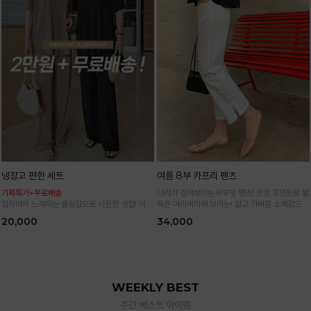
냉장고 편한 세트
여름 8부 카프리 팬츠
기획특가+무료배송
다리가 길어보이는 8부핏 팬츠! 트임 포인트로 발
입자마자 느껴지는 쿨링감으로 시원한 셋업! 넉넉
목은 여리여리해 보이는! 얇고 가벼운 소재감으로
한 핏으로 군살 싹 다 가려주는 올 여름 교복템
한여름까지 시원하고 쾌적하게!
20,000
34,000
*블랙·주문폭주로 인한 입고지연·순차발송 진행중
WEEKLY BEST
주간 베스트 아이템