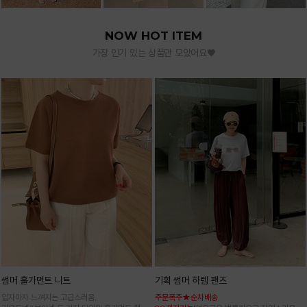
NOW HOT ITEM
가장 인기 있는 상품만 모았어요♥
썸머 홀가먼트 니트
기획 썸머 하렘 팬츠
입자마자 느껴지는 고급스러움,
주문폭주★순차배송