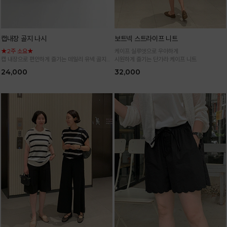
캡내장 골지 나시
보트넥 스트라이프 니트
★2주 소요★
케이프 실루엣으로 우아하게
캡 내장으로 편안하게 즐기는 데일리 유넥 골지
시원하게 즐기는 단가라 케이프 니트
나시
24,000
32,000