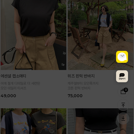
에센셜 캡소매티
위즈 핀턱 반바지
어깨 절개 디테일로 더 세련된
캐주얼부터 모던룩까지
모던 데일리 티셔츠
코튼 핀턱 반바지
0
49,000
75,000