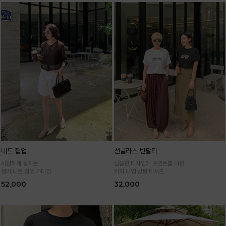
네트 집업
선글라스 반팔티
시원하게 걸치는
심플한 디자인에 포인트를 더한
썸머 니트 집업 가디건
키치 나염 반팔 티셔츠
52,000
32,000