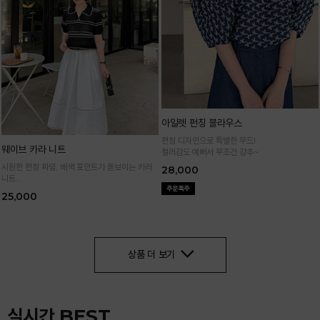
아일렛 펀칭 블라우스
펀칭 디자인으로 특별한 무드!
웨이브 카라 니트
컬러감도 예뻐서 무조건 강추~
시원한 펀칭 짜임, 배색 포인트가 돋보이는 카라
28,000
니트
가볍고 통기성 좋은 니트 소재로 한여름까지 쾌적
25,000
하게 입어요
상품 더 보기
실시간 BEST