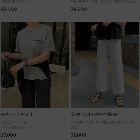
데일리 썸머 반팔 니트
목은 여리여리해 보이는! 얇고 가벼운 소재감으로
한여름까지 시원하고 쾌적하게!
49,000
34,000
*블랙·주문폭주로 인한 입고지연·순차발송 진행중
프렌즈 미키 반팔티
굿스판 일자 면팬츠-여름ver.
뒷모습까지 귀여운
누적 판매 7만장! 재구매는 물론 컬러별 구매도
미키 프린팅 반팔 티셔츠
많은
정말 편하게 휘뚜루마뚜루 입는 만능 면팬츠
27,000
35,000