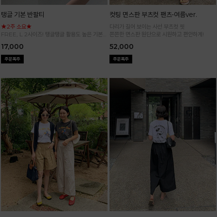
탱글 기본 반팔티
컷팅 면스판 부츠컷 팬츠-여름ver.
★2주 소요★
다리가 길어 보이는 사선 부츠컷 핏
FREE, L 2사이즈! 탱글탱글 활용도 높은 기본
쫀쫀한 면스판 원단으로 시원하고 편안하게!
반팔 티셔츠
17,000
52,000