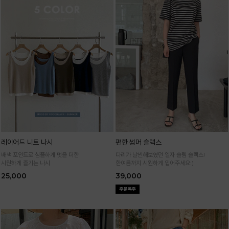
레이어드 니트 나시
편한 썸머 슬랙스
배색 포인트로 심플하게 멋을 더한
다리가 날씬해보였던 일자 슬림 슬랙스!
시원하게 즐기는 나시
한여름까지 시원하게 입어주세요:)
25,000
39,000