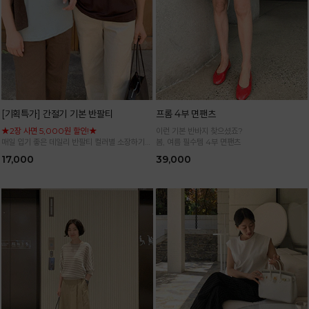
[기획특가] 간절기 기본 반팔티
프롬 4부 면팬츠
★2장 사면 5,000원 할인!★
이런 기본 반바지 찾으셨죠?
매일 입기 좋은 데일리 반팔티 컬러별 소장하기
봄, 여름 필수템 4부 면팬츠
좋은 기본 아이템
17,000
39,000