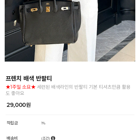
프렌치 배색 반팔티
★1주일 소요★
세련된 배색라인의 반팔티 기본 티셔츠만큼 활용
도 좋아요
29,000원
적립금
1%
배송비
(조건)