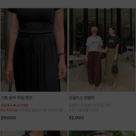
기획 썸머 하렘 팬츠
선글라스 반팔티
주문폭주★순차배송
심플한 디자인에 포인트를 더한
88까지가능!
여유로운 벌룬핏으로 자연스러운 체
키치 나염 반팔 티셔츠
형 커버 허리 전체 밴딩으로 편안한 착용감
29,000
32,000