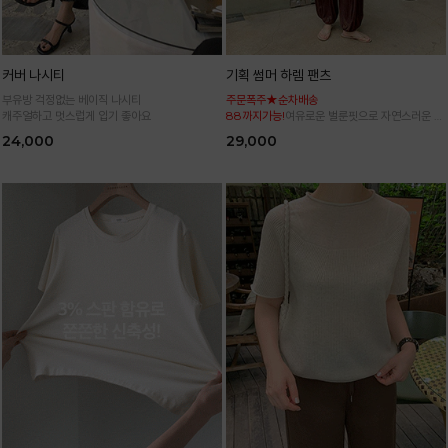
커버 나시티
기획 썸머 하렘 팬츠
부유방 걱정없는 베이직 나시티
주문폭주★순차배송
캐주얼하고 멋스럽게 입기 좋아요
88까지가능!
여유로운 벌룬핏으로 자연스러운 체
형 커버 허리 전체 밴딩으로 편안한 착용감
24,000
29,000