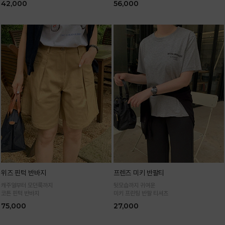
42,000
56,000
위즈 핀턱 반바지
프렌즈 미키 반팔티
캐주얼부터 모던룩까지
뒷모습까지 귀여운
코튼 핀턱 반바지
미키 프린팅 반팔 티셔츠
75,000
27,000