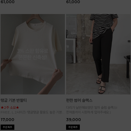
61,000
61,000
탱글 기본 반팔티
편한 썸머 슬랙스
★2주 소요★
다리가 날씬해보였던 일자 슬림 슬랙스!
FREE, L 2사이즈! 탱글탱글 활용도 높은 기본
한여름까지 시원하게 입어주세요:)
반팔 티셔츠
17,000
39,000