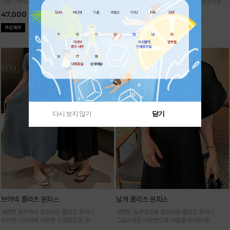
라운드넥&브이넥 두 가지 타입의 홀가먼트 캡니
88까지가능!
여유로운 벌룬핏으로 자연스러운 체
트
형 커버 허리 전체 밴딩으로 편안한 착용감
47,000
29,000
다시 보지 않기
닫기
브이넥 플리츠 원피스
날개 플리츠 원피스
세련된 실루엣이 돋보이는 플리츠 원피스
세련된 실루엣으로 멋스러운 플리츠 원피스
우아한 디자인에 시원한 소재감으로 굿!
고급스러운 아웃핏으로 여름을 우아하게!