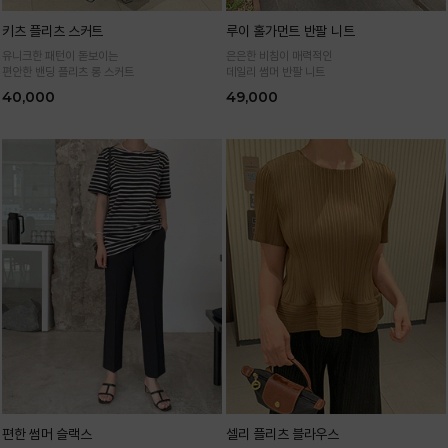
키츠 플리츠 스커트
루이 홀가먼트 반팔 니트
유니크한 패턴이 돋보이는
은은한 비침이 매력적인
편안한 밴딩 플리츠 롱 스커트
데일리 썸머 반팔 니트
40,000
49,000
편한 썸머 슬랙스
셀리 플리츠 블라우스