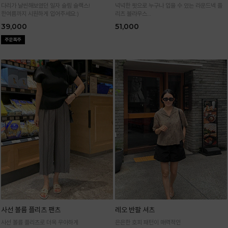
다리가 날씬해보였던 일자 슬림 슬랙스!
넉넉한 핏으로 누구나 입을 수 있는 라운드넥 플
한여름까지 시원하게 입어주세요:)
리츠 블라우스
통기성 높은 폴리 원단으로 시원하게 입어요
39,000
51,000
사선 볼륨 플리츠 팬츠
레오 반팔 셔츠
사선 볼륨 플리츠로 더욱 우아하게
은은한 호피 패턴이 매력적인