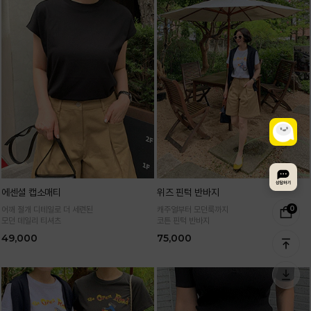
에센셜 캡소매티
위즈 핀턱 반바지
0
어깨 절개 디테일로 더 세련된
캐주얼부터 모던룩까지
모던 데일리 티셔츠
코튼 핀턱 반바지
49,000
75,000