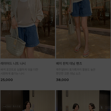
레이어드 니트 나시
베이 핀턱 데님 팬츠
배색 포인트로 심플하게 멋을 더한
캐주얼부터 휴가룩까지 활용도 높은
시원하게 즐기는 나시
편안한 코튼 데님 쇼츠
25,000
38,000