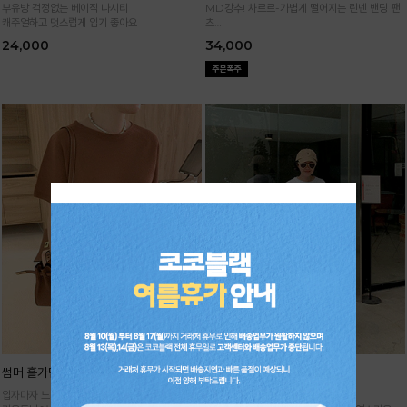
부유방 걱정없는 베이직 나시티
MD강추! 차르르-가볍게 떨어지는 린넨 밴딩 팬
캐주얼하고 멋스럽게 입기 좋아요
츠
시원하면서 구김없고 신축성까지 GOOD
24,000
34,000
썸머 홀가먼트 니트
기획 썸머 하렘 팬츠
입자마자 느껴지는 고급스러움,
주문폭주★순차배송