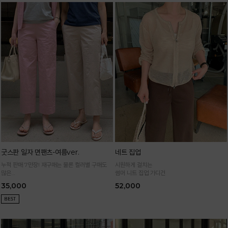
굿스판 일자 면팬츠-여름ver.
네트 집업
누적 판매 7만장! 재구매는 물론 컬러별 구매도
시원하게 걸치는
많은
썸머 니트 집업 가디건
정말 편하게 휘뚜루마뚜루 입는 만능 면팬츠
35,000
52,000