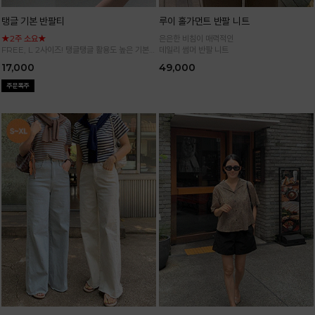
탱글 기본 반팔티
루이 홀가먼트 반팔 니트
★2주 소요★
은은한 비침이 매력적인
FREE, L 2사이즈! 탱글탱글 활용도 높은 기본
데일리 썸머 반팔 니트
반팔 티셔츠
17,000
49,000