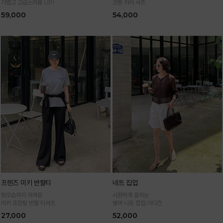
가볍고 고급스러움 UP!
코튼 카라 셔츠
59,000
54,000
프렌즈 미키 반팔티
네트 집업
뒷모습까지 귀여운
시원하게 걸치는
미키 프린팅 반팔 티셔츠
썸머 니트 집업 가디건
27,000
52,000