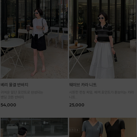
베리 물결 반바지
웨이브 카라 니트
귀여운 밑단 포인트로 완성되는
시원한 펀칭 짜임, 배색 포인트가 돋보이는 카라
밴딩 코튼 반바지
니트
가볍고 통기성 좋은 니트 소재로 한여름까지 쾌적
54,000
25,000
하게 입어요