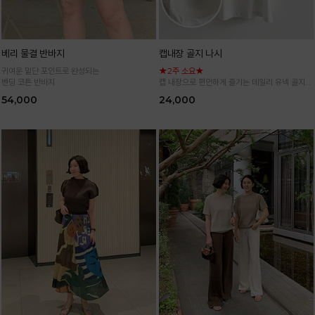
베리 물결 반바지
캡내장 골지 나시
귀여운 밑단 포인트로 완성되는
★2주 소요★
밴딩 코튼 반바지
캡 내장으로 편안하게 즐기는 데일리 유넥 골지
나시
54,000
24,000