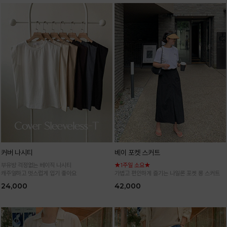
커버 나시티
베이 포켓 스커트
부유방 걱정없는 베이직 나시티
★1주일 소요★
캐주얼하고 멋스럽게 입기 좋아요
가볍고 편안하게 즐기는 나일론 포켓 롱 스커트
24,000
42,000