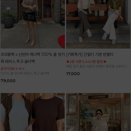
코코블랙 x 신민아 제니백 100% 올 양가
[기획특가] 간절기 기본 반팔티
죽 테라스 투고 숄더백
★2장 사면 5,000원 할인!★
매일 입기 좋은 데일리 반팔티 컬러별 소장하기
공구기간8.5~8.9
좋은 기본 아이템
100% 올 양가죽 테라스 투고 숄더백
17,000
79,000