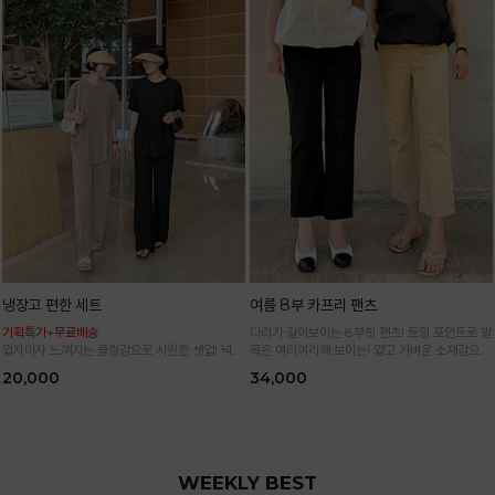
냉장고 편한 세트
여름 8부 카프리 팬츠
기획특가+무료배송
다리가 길어보이는 8부핏 팬츠! 트임 포인트로 발
입자마자 느껴지는 쿨링감으로 시원한 셋업! 넉넉
목은 여리여리해 보이는! 얇고 가벼운 소재감으로
한 핏으로 군살 싹 다 가려주는 올 여름 교복템
한여름까지 시원하고 쾌적하게!
20,000
34,000
*블랙·주문폭주로 인한 입고지연·순차발송 진행중
WEEKLY BEST