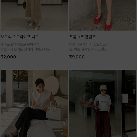
보트넥 스트라이프 니트
프롬 4부 면팬츠
케이프 실루엣으로 우아하게
이런 기본 반바지 찾으셨죠?
시원하게 즐기는 단가라 케이프 니트
봄, 여름 필수템 4부 면팬츠
32,000
39,000