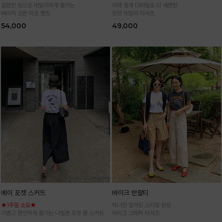
깔끔한 핏으로 데일리하게 즐기는
어깨 절개 디테일로 더 세련된
베이직 코튼 하프 팬츠
모던 데일리 티셔츠
54,000
49,000
베이 포켓 스커트
바이크 반팔티
★1주일 소요★
하나만 입어도 스타일 완성
가볍고 편안하게 즐기는 나일론 포켓 롱 스커트
바이크 그래픽 티셔츠