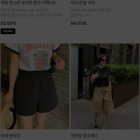
컷팅 면스판 부츠컷 팬츠-여름ver.
레오 반팔 셔츠
다리가 길어 보이는 사선 부츠컷 핏
은은한 호피 패턴이 매력적인
쫀쫀한 면스판 원단으로 시원하고 편안하게!
코튼 카라 셔츠
52,000
54,000
마레 반바지
에센셜 캡소매티