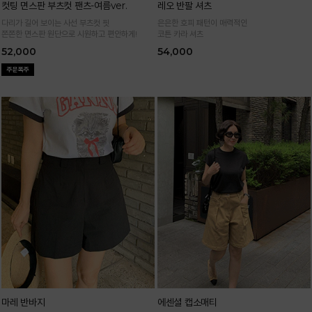
컷팅 면스판 부츠컷 팬츠-여름ver.
레오 반팔 셔츠
다리가 길어 보이는 사선 부츠컷 핏
은은한 호피 패턴이 매력적인
쫀쫀한 면스판 원단으로 시원하고 편안하게!
코튼 카라 셔츠
52,000
54,000
마레 반바지
에센셜 캡소매티