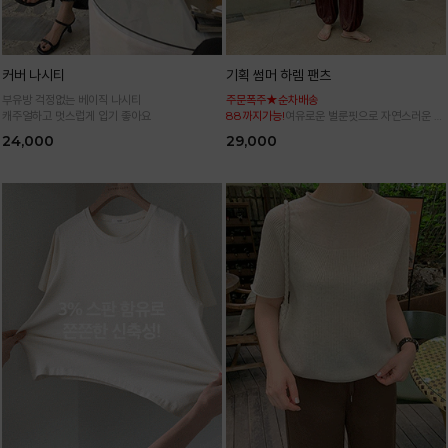
커버 나시티
기획 썸머 하렘 팬츠
부유방 걱정없는 베이직 나시티
주문폭주★순차배송
캐주얼하고 멋스럽게 입기 좋아요
88까지가능!
여유로운 벌룬핏으로 자연스러운 체
형 커버 허리 전체 밴딩으로 편안한 착용감
24,000
29,000