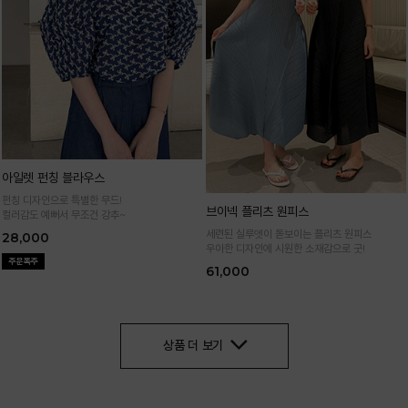
아일렛 펀칭 블라우스
펀칭 디자인으로 특별한 무드!
브이넥 플리츠 원피스
컬러감도 예뻐서 무조건 강추~
세련된 실루엣이 돋보이는 플리츠 원피스
28,000
우아한 디자인에 시원한 소재감으로 굿!
61,000
상품 더 보기