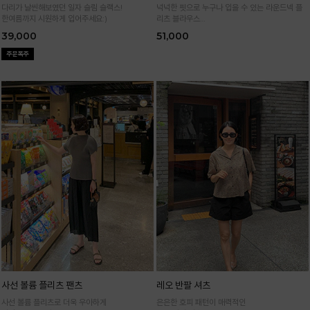
다리가 날씬해보였던 일자 슬림 슬랙스!
넉넉한 핏으로 누구나 입을 수 있는 라운드넥 플
한여름까지 시원하게 입어주세요:)
리츠 블라우스
통기성 높은 폴리 원단으로 시원하게 입어요
39,000
51,000
사선 볼륨 플리츠 팬츠
레오 반팔 셔츠
사선 볼륨 플리츠로 더욱 우아하게
은은한 호피 패턴이 매력적인