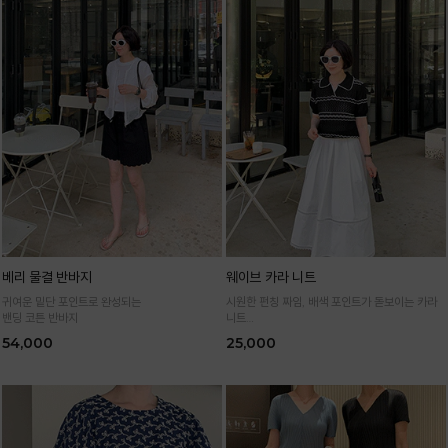
베리 물결 반바지
웨이브 카라 니트
귀여운 밑단 포인트로 완성되는
시원한 펀칭 짜임, 배색 포인트가 돋보이는 카라
밴딩 코튼 반바지
니트
가볍고 통기성 좋은 니트 소재로 한여름까지 쾌적
54,000
25,000
하게 입어요