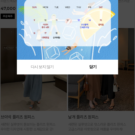
라운드넥&브이넥 두 가지 타입의 홀가먼트 캡니
88까지가능!
여유로운 벌룬핏으로 자연스러운 체
트
형 커버 허리 전체 밴딩으로 편안한 착용감
47,000
29,000
다시 보지 않기
닫기
브이넥 플리츠 원피스
날개 플리츠 원피스
세련된 실루엣이 돋보이는 플리츠 원피스
세련된 실루엣으로 멋스러운 플리츠 원피스
우아한 디자인에 시원한 소재감으로 굿!
고급스러운 아웃핏으로 여름을 우아하게!