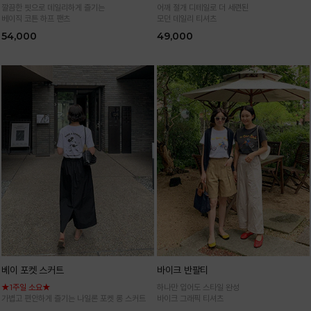
깔끔한 핏으로 데일리하게 즐기는
어깨 절개 디테일로 더 세련된
베이직 코튼 하프 팬츠
모던 데일리 티셔츠
54,000
49,000
베이 포켓 스커트
바이크 반팔티
★1주일 소요★
하나만 입어도 스타일 완성
가볍고 편안하게 즐기는 나일론 포켓 롱 스커트
바이크 그래픽 티셔츠