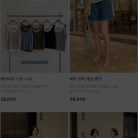
레이어드 니트 나시
베이 핀턱 데님 팬츠
배색 포인트로 심플하게 멋을 더한
캐주얼부터 휴가룩까지 활용도 높은
시원하게 즐기는 나시
편안한 코튼 데님 쇼츠
25,000
38,000