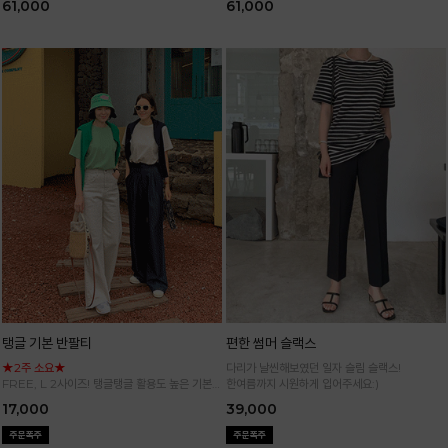
61,000
61,000
탱글 기본 반팔티
편한 썸머 슬랙스
★2주 소요★
다리가 날씬해보였던 일자 슬림 슬랙스!
FREE, L 2사이즈! 탱글탱글 활용도 높은 기본
한여름까지 시원하게 입어주세요:)
반팔 티셔츠
17,000
39,000