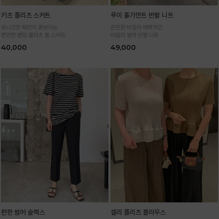
키츠 플리츠 스커트
루이 홀가먼트 반팔 니트
유니크한 패턴이 돋보이는
은은한 비침이 매력적인
편안한 밴딩 플리츠 롱 스커트
데일리 썸머 반팔 니트
40,000
49,000
편한 썸머 슬랙스
셀리 플리츠 블라우스