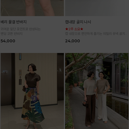
베리 물결 반바지
캡내장 골지 나시
귀여운 밑단 포인트로 완성되는
★2주 소요★
밴딩 코튼 반바지
캡 내장으로 편안하게 즐기는 데일리 유넥 골지
나시
54,000
24,000