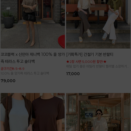
코코블랙 x 신민아 제니백 100% 올 양가
[기획특가] 간절기 기본 반팔티
죽 테라스 투고 숄더백
★2장 사면 5,000원 할인!★
매일 입기 좋은 데일리 반팔티 컬러별 소장하기
공구기간8.5~8.9
좋은 기본 아이템
100% 올 양가죽 테라스 투고 숄더백
17,000
79,000