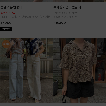
탱글 기본 반팔티
루이 홀가먼트 반팔 니트
★2주 소요★
은은한 비침이 매력적인
FREE, L 2사이즈! 탱글탱글 활용도 높은 기본
데일리 썸머 반팔 니트
반팔 티셔츠
17,000
49,000