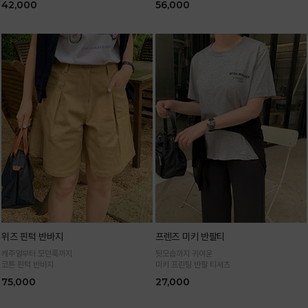
42,000
56,000
위즈 핀턱 반바지
프렌즈 미키 반팔티
캐주얼부터 모던룩까지
뒷모습까지 귀여운
코튼 핀턱 반바지
미키 프린팅 반팔 티셔츠
75,000
27,000