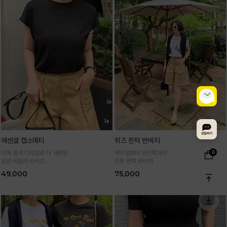
에센셜 캡소매티
위즈 핀턱 반바지
0
어깨 절개 디테일로 더 세련된
캐주얼부터 모던룩까지
모던 데일리 티셔츠
코튼 핀턱 반바지
49,000
75,000