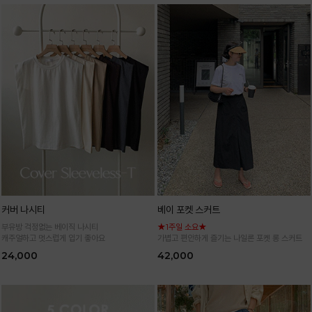
커버 나시티
베이 포켓 스커트
부유방 걱정없는 베이직 나시티
★1주일 소요★
캐주얼하고 멋스럽게 입기 좋아요
가볍고 편안하게 즐기는 나일론 포켓 롱 스커트
24,000
42,000