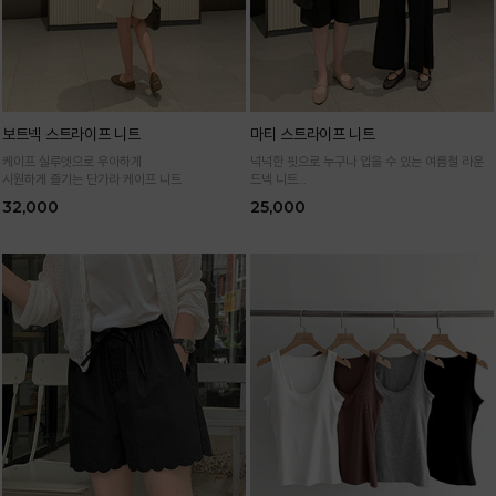
보트넥 스트라이프 니트
마티 스트라이프 니트
케이프 실루엣으로 우아하게
넉넉한 핏으로 누구나 입을 수 있는 여름철 라운
시원하게 즐기는 단가라 케이프 니트
드넥 니트
통기성 높은 여름 니트 원사로 편하고 시원하게
32,000
25,000
입어요