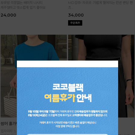
부유방 걱정없는 베이직 나시티
MD강추! 차르르-가볍게 떨어지는 린넨 밴딩 팬
캐주얼하고 멋스럽게 입기 좋아요
츠
시원하면서 구김없고 신축성까지 GOOD
24,000
34,000
썸머 홀가먼트 니트
기획 썸머 하렘 팬츠
입자마자 느껴지는 고급스러움,
주문폭주★순차배송