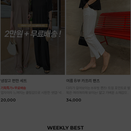
냉장고 편한 세트
여름 8부 카프리 팬츠
기획특가+무료배송
다리가 길어보이는 8부핏 팬츠! 트임 포인트로 발
입자마자 느껴지는 쿨링감으로 시원한 셋업! 넉넉
목은 여리여리해 보이는! 얇고 가벼운 소재감으로
한 핏으로 군살 싹 다 가려주는 올 여름 교복템
한여름까지 시원하고 쾌적하게!
20,000
34,000
*블랙·주문폭주로 인한 입고지연·순차발송 진행중
WEEKLY BEST