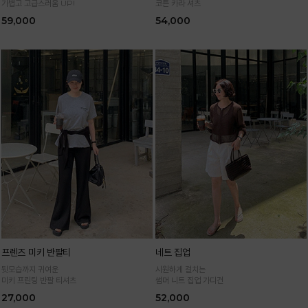
가볍고 고급스러움 UP!
코튼 카라 셔츠
59,000
54,000
프렌즈 미키 반팔티
네트 집업
뒷모습까지 귀여운
시원하게 걸치는
미키 프린팅 반팔 티셔츠
썸머 니트 집업 가디건
27,000
52,000