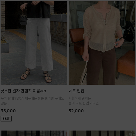
굿스판 일자 면팬츠-여름ver.
네트 집업
누적 판매 7만장! 재구매는 물론 컬러별 구매도
시원하게 걸치는
많은
썸머 니트 집업 가디건
정말 편하게 휘뚜루마뚜루 입는 만능 면팬츠
35,000
52,000