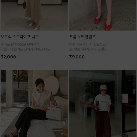
보트넥 스트라이프 니트
프롬 4부 면팬츠
케이프 실루엣으로 우아하게
이런 기본 반바지 찾으셨죠?
시원하게 즐기는 단가라 케이프 니트
봄, 여름 필수템 4부 면팬츠
32,000
39,000