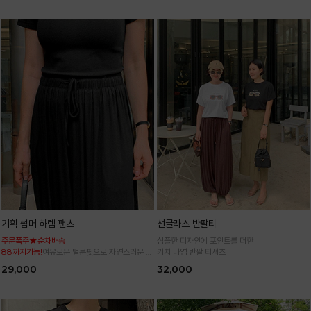
기획 썸머 하렘 팬츠
선글라스 반팔티
주문폭주★순차배송
심플한 디자인에 포인트를 더한
88까지가능!
여유로운 벌룬핏으로 자연스러운 체
키치 나염 반팔 티셔츠
형 커버 허리 전체 밴딩으로 편안한 착용감
29,000
32,000