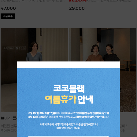
라운드넥&브이넥 두 가지 타입의 홀가먼트 캡니
88까지가능!
여유로운 벌룬핏으로 자연스러운 체
트
형 커버 허리 전체 밴딩으로 편안한 착용감
47,000
29,000
브이넥 플리츠 원피스
날개 플리츠 원피스
세련된 실루엣이 돋보이는 플리츠 원피스
세련된 실루엣으로 멋스러운 플리츠 원피스
우아한 디자인에 시원한 소재감으로 굿!
고급스러운 아웃핏으로 여름을 우아하게!