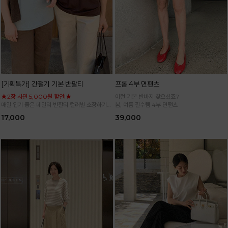
[기획특가] 간절기 기본 반팔티
프롬 4부 면팬츠
★2장 사면 5,000원 할인!★
이런 기본 반바지 찾으셨죠?
매일 입기 좋은 데일리 반팔티 컬러별 소장하기
봄, 여름 필수템 4부 면팬츠
좋은 기본 아이템
17,000
39,000