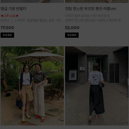
탱글 기본 반팔티
컷팅 면스판 부츠컷 팬츠-여름ver.
★2주 소요★
다리가 길어 보이는 사선 부츠컷 핏
FREE, L 2사이즈! 탱글탱글 활용도 높은 기본
쫀쫀한 면스판 원단으로 시원하고 편안하게!
반팔 티셔츠
17,000
52,000