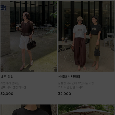
네트 집업
선글라스 반팔티
시원하게 걸치는
심플한 디자인에 포인트를 더한
썸머 니트 집업 가디건
키치 나염 반팔 티셔츠
52,000
32,000