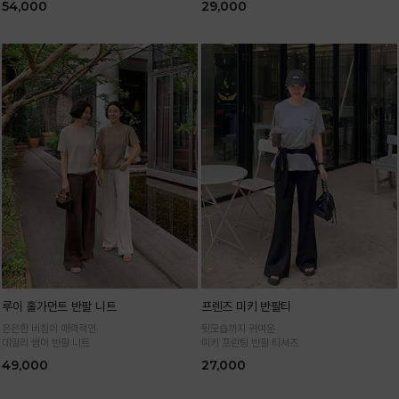
54,000
29,000
루이 홀가먼트 반팔 니트
프렌즈 미키 반팔티
은은한 비침이 매력적인
뒷모습까지 귀여운
데일리 썸머 반팔 니트
미키 프린팅 반팔 티셔츠
49,000
27,000