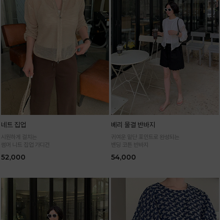
네트 집업
베리 물결 반바지
시원하게 걸치는
귀여운 밑단 포인트로 완성되는
썸머 니트 집업 가디건
밴딩 코튼 반바지
52,000
54,000