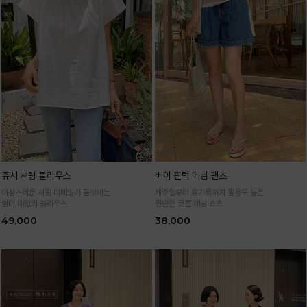
쥬시 셔링 블라우스
베이 핀턱 데님 팬츠
여성스러운 셔링 디테일이 돋보이는
캐주얼부터 휴가룩까지 활용도 높은
썸머 데일리 블라우스
편안한 코튼 데님 쇼츠
49,000
38,000