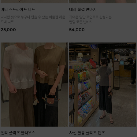
마티 스트라이프 니트
베리 물결 반바지
넉넉한 핏으로 누구나 입을 수 있는 여름철 라운
귀여운 밑단 포인트로 완성되는
드넥 니트
밴딩 코튼 반바지
통기성 높은 여름 니트 원사로 편하고 시원하게
25,000
54,000
입어요
셀리 플리츠 블라우스
사선 볼륨 플리츠 팬츠