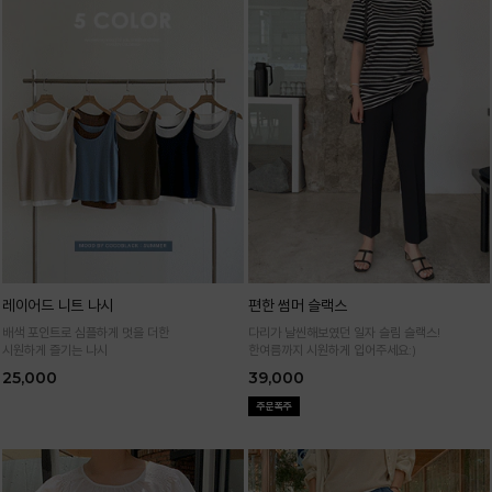
레이어드 니트 나시
편한 썸머 슬랙스
배색 포인트로 심플하게 멋을 더한
다리가 날씬해보였던 일자 슬림 슬랙스!
시원하게 즐기는 나시
한여름까지 시원하게 입어주세요:)
25,000
39,000