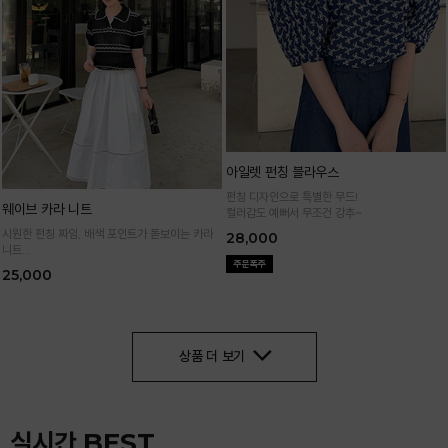
아일렛 펀칭 블라우스
펀칭 디자인으로 특별한 무드!
웨이브 카라 니트
컬러감도 예뻐서 무조건 강추~
시원한 펀칭 짜임, 배색 포인트가 돋보이는 카라
28,000
니트
가볍고 통기성 좋은 니트 소재로 한여름까지 쾌적
25,000
하게 입어요
상품 더 보기
실시간 BEST