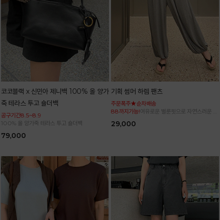
코코블랙 x 신민아 제니백 100% 올 양가
기획 썸머 하렘 팬츠
죽 테라스 투고 숄더백
주문폭주★순차배송
88까지가능!
여유로운 벌룬핏으로 자연스러운 체
공구기간8.5~8.9
형 커버 허리 전체 밴딩으로 편안한 착용감
100% 올 양가죽 테라스 투고 숄더백
29,000
79,000