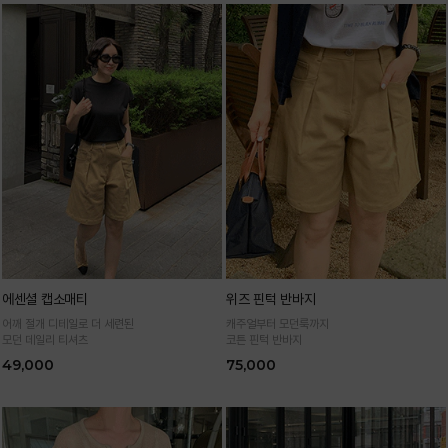
에센셜 캡소매티
위즈 핀턱 반바지
어깨 절개 디테일로 더 세련된
캐주얼부터 모던룩까지
모던 데일리 티셔츠
코튼 핀턱 반바지
49,000
75,000