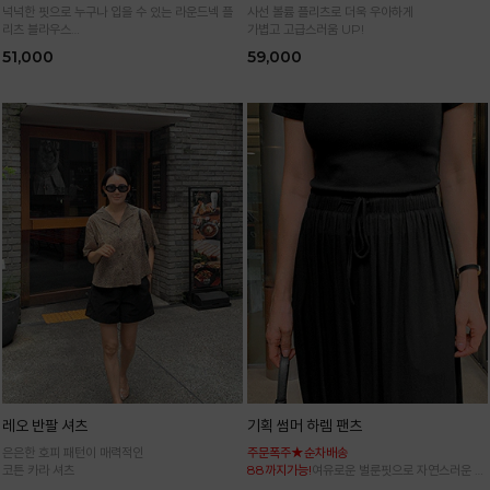
넉넉한 핏으로 누구나 입을 수 있는 라운드넥 플
사선 볼륨 플리츠로 더욱 우아하게
리츠 블라우스
가볍고 고급스러움 UP!
통기성 높은 폴리 원단으로 시원하게 입어요
51,000
59,000
레오 반팔 셔츠
기획 썸머 하렘 팬츠
은은한 호피 패턴이 매력적인
주문폭주★순차배송
코튼 카라 셔츠
88까지가능!
여유로운 벌룬핏으로 자연스러운 체
형 커버 허리 전체 밴딩으로 편안한 착용감