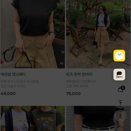
에센셜 캡소매티
위즈 핀턱 반바지
어깨 절개 디테일로 더 세련된
캐주얼부터 모던룩까지
모던 데일리 티셔츠
코튼 핀턱 반바지
0
49,000
75,000