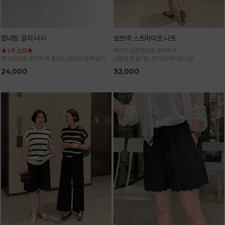
캡내장 골지 나시
보트넥 스트라이프 니트
★2주 소요★
케이프 실루엣으로 우아하게
캡 내장으로 편안하게 즐기는 데일리 유넥 골지
시원하게 즐기는 단가라 케이프 니트
나시
24,000
32,000