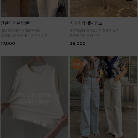
간절기 기본 반팔티
베이 핀턱 데님 팬츠
매일 입기 좋은 데일리 반팔티
캐주얼부터 휴가룩까지 활용도 높은
컬러별 소장하기 좋은 기본 아이템
편안한 코튼 데님 쇼츠
17,000
38,000