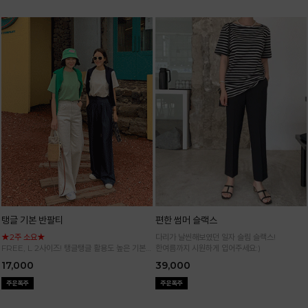
탱글 기본 반팔티
편한 썸머 슬랙스
★2주 소요★
다리가 날씬해보였던 일자 슬림 슬랙스!
FREE, L 2사이즈! 탱글탱글 활용도 높은 기본
한여름까지 시원하게 입어주세요:)
반팔 티셔츠
17,000
39,000