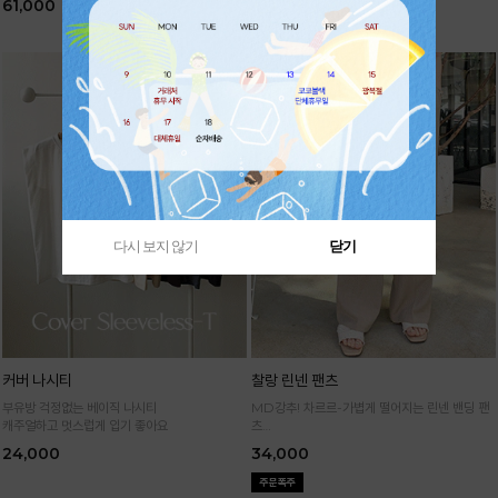
61,000
61,000
다시 보지 않기
닫기
커버 나시티
찰랑 린넨 팬츠
부유방 걱정없는 베이직 나시티
MD강추! 차르르-가볍게 떨어지는 린넨 밴딩 팬
캐주얼하고 멋스럽게 입기 좋아요
츠
시원하면서 구김없고 신축성까지 GOOD
24,000
34,000