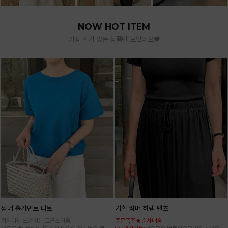
NOW HOT ITEM
가장 인기 있는 상품만 모았어요♥
썸머 홀가먼트 니트
기획 썸머 하렘 팬츠
입자마자 느껴지는 고급스러움,
주문폭주★순차배송