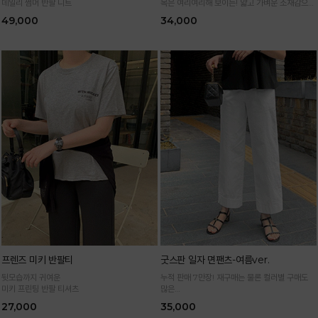
데일리 썸머 반팔 니트
목은 여리여리해 보이는! 얇고 가벼운 소재감으로
한여름까지 시원하고 쾌적하게!
49,000
34,000
*블랙·주문폭주로 인한 입고지연·순차발송 진행중
프렌즈 미키 반팔티
굿스판 일자 면팬츠-여름ver.
뒷모습까지 귀여운
누적 판매 7만장! 재구매는 물론 컬러별 구매도
미키 프린팅 반팔 티셔츠
많은
정말 편하게 휘뚜루마뚜루 입는 만능 면팬츠
27,000
35,000