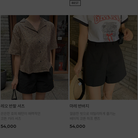
레오 반팔 셔츠
마레 반바지
은은한 호피 패턴이 매력적인
깔끔한 핏으로 데일리하게 즐기는
코튼 카라 셔츠
베이직 코튼 하프 팬츠
54,000
54,000