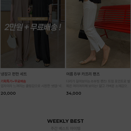
냉장고 편한 세트
여름 8부 카프리 팬츠
기획특가+무료배송
다리가 길어보이는 8부핏 팬츠! 트임 포인트로 발
입자마자 느껴지는 쿨링감으로 시원한 셋업! 넉넉
목은 여리여리해 보이는! 얇고 가벼운 소재감으로
한 핏으로 군살 싹 다 가려주는 올 여름 교복템
한여름까지 시원하고 쾌적하게!
20,000
34,000
*블랙·주문폭주로 인한 입고지연·순차발송 진행중
WEEKLY BEST
주간 베스트 아이템