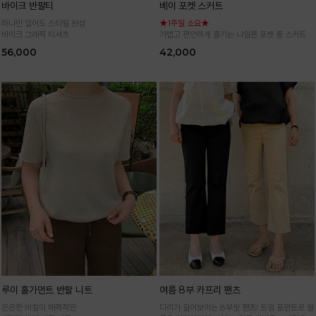
바이크 반팔티
베이 포켓 스커트
하나만 입어도 스타일 완성
★1주일 소요★
바이크 그래픽 티셔츠
가볍고 편안하게 즐기는 나일론 포켓 롱 스커트
56,000
42,000
루이 홀가먼트 반팔 니트
여름 8부 카프리 팬츠
은은한 비침이 매력적인
다리가 길어보이는 8부핏 팬츠! 트임 포인트로 발