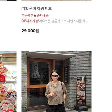
기획 썸머 하렘 팬츠
주문폭주★순차배송
88까지가능!
여유로운 벌룬핏으로 자연스러운 체
형 커버 허리 전체 밴딩으로 편안한 착용감
29,000원