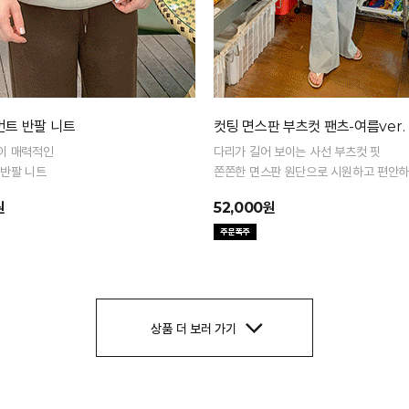
먼트 반팔 니트
컷팅 면스판 부츠컷 팬츠-여름ver.
이 매력적인
다리가 길어 보이는 사선 부츠컷 핏
 반팔 니트
쫀쫀한 면스판 원단으로 시원하고 편안하
원
52,000원
상품 더 보러 가기