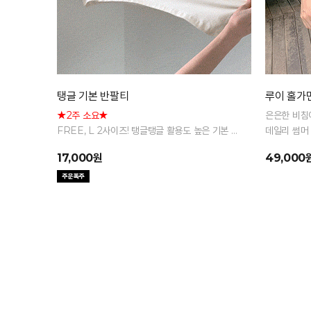
탱글 기본 반팔티
루이 홀가
★2주 소요★
은은한 비침
FREE, L 2사이즈! 탱글탱글 활용도 높은 기본 반
데일리 썸머
팔 티셔츠
17,000원
49,000