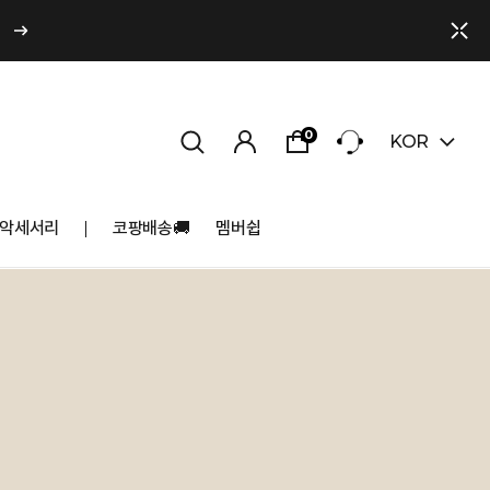
0
KOR
악세서리
코팡배송🚚
멤버쉽