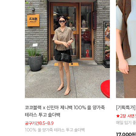
코코블랙 x 신민아 제니백 100% 올 양가죽
[기획특가]
테라스 투고 숄더백
★2장 사면 
매일 입기 
공구기간8.5~8.9
은 기본 아
100% 올 양가죽 테라스 투고 숄더백
17,000원