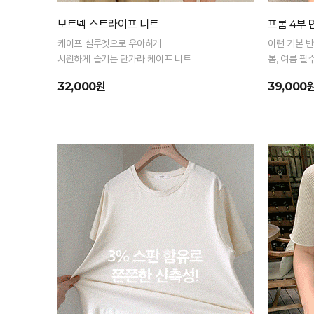
보트넥 스트라이프 니트
프롬 4부
케이프 실루엣으로 우아하게
이런 기본 
시원하게 즐기는 단가라 케이프 니트
봄, 여름 필
32,000원
39,000