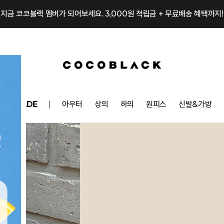
지금 코코블랙 멤버가 되어보세요. 3,000원 적립금 + 무료배송 혜택까지!
OCOMADE
아우터
상의
하의
원피스
신발&가방