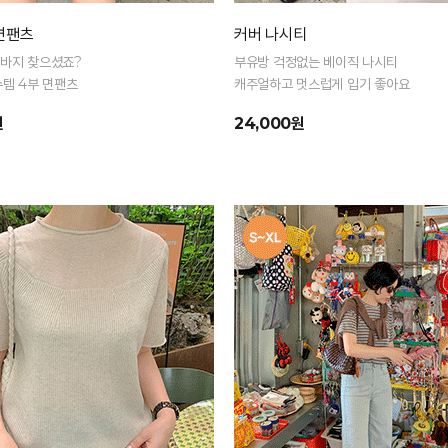
 면팬츠
커버 나시티
반바지 찾으셨죠?
부유방 걱정없는 베이직 나시티
수템 4부 면팬츠
캐주얼하고 멋스럽게 입기 좋아요
원
24,000원