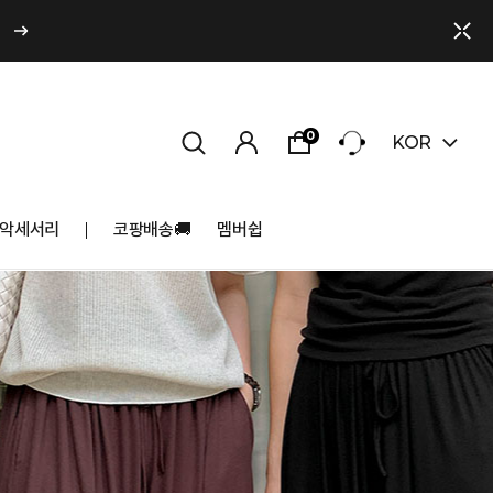
0
KOR
악세서리
코팡배송🚚
멤버쉽