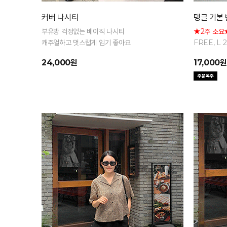
커버 나시티
탱글 기본
부유방 걱정없는 베이직 나시티
★2주 소요
캐주얼하고 멋스럽게 입기 좋아요
FREE, L
팔 티셔츠
24,000원
17,000원