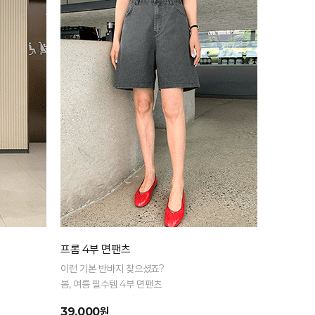
프롬 4부 면팬츠
이런 기본 반바지 찾으셨죠?
봄, 여름 필수템 4부 면팬츠
39,000원