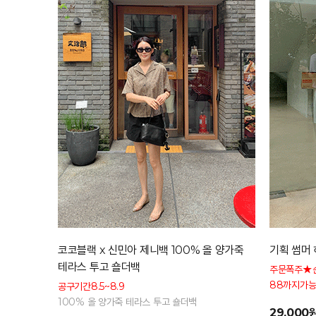
코코블랙 x 신민아 제니백 100% 올 양가죽
기획 썸머 
테라스 투고 숄더백
주문폭주★
88까지가능
공구기간8.5~8.9
형 커버 허
100% 올 양가죽 테라스 투고 숄더백
29,000