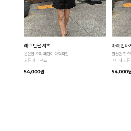
레오 반팔 셔츠
마레 반바
은은한 호피 패턴이 매력적인
깔끔한 핏으
코튼 카라 셔츠
베이직 코튼
54,000원
54,000