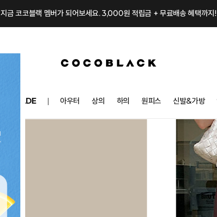
지금 코코블랙 멤버가 되어보세요. 3,000원 적립금 + 무료배송 혜택까지!
OCOMADE
아우터
상의
하의
원피스
신발&가방