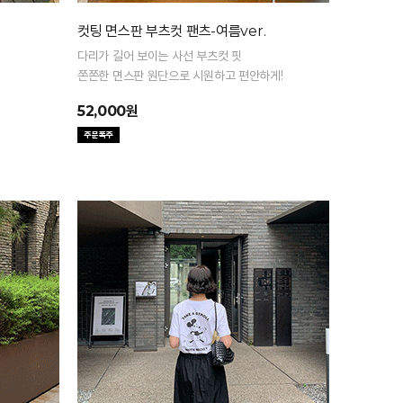
컷팅 면스판 부츠컷 팬츠-여름ver.
다리가 길어 보이는 사선 부츠컷 핏
쫀쫀한 면스판 원단으로 시원하고 편안하게!
52,000원