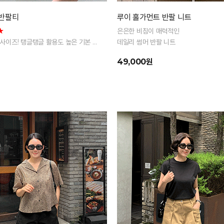
 반팔티
루이 홀가먼트 반팔 니트
★
은은한 비침이 매력적인
 2사이즈! 탱글탱글 활용도 높은 기본 반
데일리 썸머 반팔 니트
49,000원