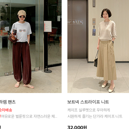
하렘 팬츠
보트넥 스트라이프 니트
순차배송
케이프 실루엣으로 우아하게
!
여유로운 벌룬핏으로 자연스러운 체
시원하게 즐기는 단가라 케이프 니트
리 전체 밴딩으로 편안한 착용감
원
32,000원