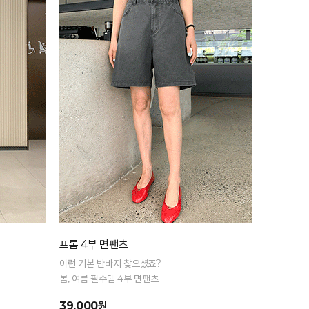
프롬 4부 면팬츠
이런 기본 반바지 찾으셨죠?
봄, 여름 필수템 4부 면팬츠
39,000원