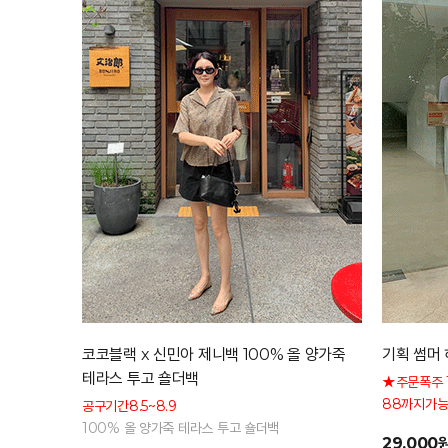
코코블랙 x 신민아 제니백 100% 올 양가죽
기획 썸머 
테라스 투고 숄더백
★주문폭주 
88까지가능
공구기간8.5~8.9
형 커버 허
100% 올 양가죽 테라스 투고 숄더백
29,000