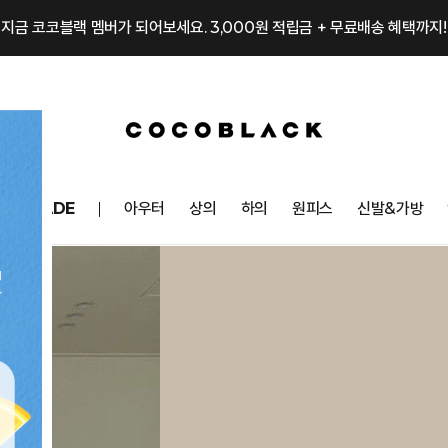
지금 코코블랙 멤버가 되어보세요. 3,000원 적립금 + 무료배송 혜택까지!
OCOMADE
아우터
상의
하의
원피스
신발&가방