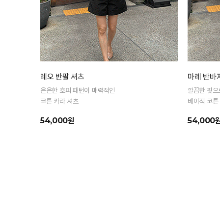
레오 반팔 셔츠
마레 반바
은은한 호피 패턴이 매력적인
깔끔한 핏으
코튼 카라 셔츠
베이직 코튼
54,000원
54,000