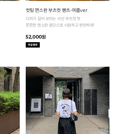
컷팅 면스판 부츠컷 팬츠-여름ver.
다리가 길어 보이는 사선 부츠컷 핏
쫀쫀한 면스판 원단으로 시원하고 편안하게!
52,000원