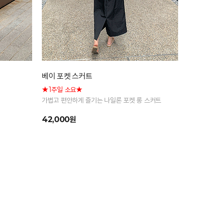
베이 포켓 스커트
★1주일 소요★
가볍고 편안하게 즐기는 나일론 포켓 롱 스커트
42,000원