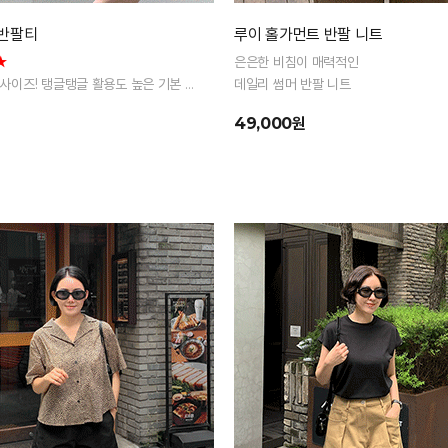
 반팔티
루이 홀가먼트 반팔 니트
★
은은한 비침이 매력적인
 2사이즈! 탱글탱글 활용도 높은 기본 반
데일리 썸머 반팔 니트
49,000원