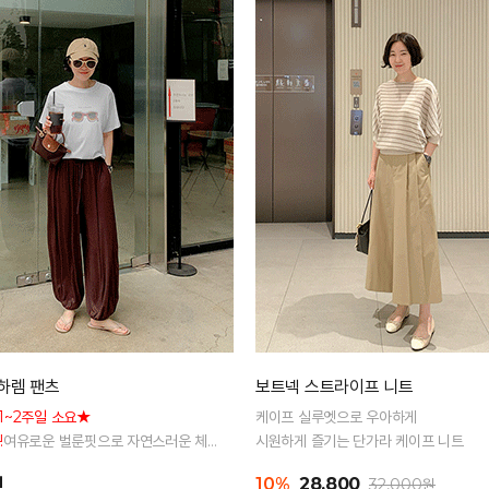
하렘 팬츠
보트넥 스트라이프 니트
1~2주일 소요★
케이프 실루엣으로 우아하게
!
여유로운 벌룬핏으로 자연스러운 체
시원하게 즐기는 단가라 케이프 니트
리 전체 밴딩으로 편안한 착용감
원
10%
28,800
32,000원