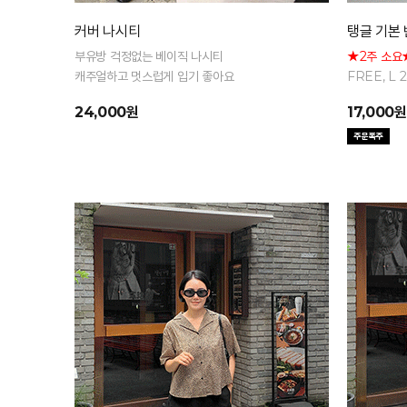
커버 나시티
탱글 기본
부유방 걱정없는 베이직 나시티
★2주 소요
캐주얼하고 멋스럽게 입기 좋아요
FREE, L
팔 티셔츠
24,000원
17,000원