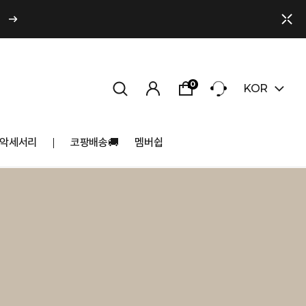
0
KOR
악세서리
코팡배송🚚
멤버쉽