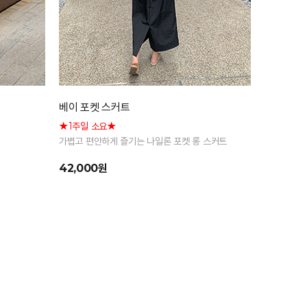
베이 포켓 스커트
★1주일 소요★
가볍고 편안하게 즐기는 나일론 포켓 롱 스커트
42,000원