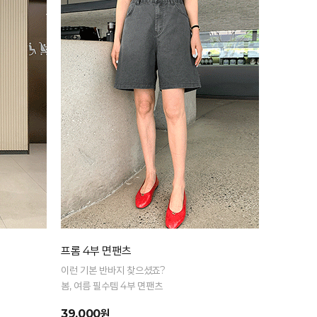
프롬 4부 면팬츠
이런 기본 반바지 찾으셨죠?
봄, 여름 필수템 4부 면팬츠
39,000원