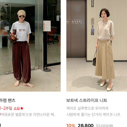
하렘 팬츠
보트넥 스트라이프 니트
1~2주일 소요★
케이프 실루엣으로 우아하게
!
여유로운 벌룬핏으로 자연스러운 체
시원하게 즐기는 단가라 케이프 니트
리 전체 밴딩으로 편안한 착용감
원
10%
28,800
32,000원