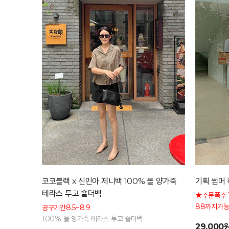
코코블랙 x 신민아 제니백 100% 올 양가죽
기획 썸머 
테라스 투고 숄더백
★주문폭주 
88까지가능
공구기간8.5~8.9
형 커버 허
100% 올 양가죽 테라스 투고 숄더백
29,000