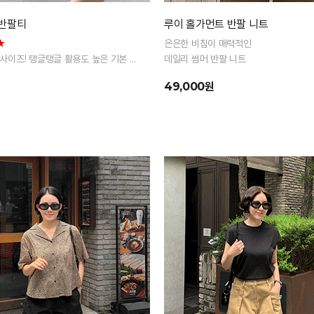
 반팔티
루이 홀가먼트 반팔 니트
★
은은한 비침이 매력적인
 2사이즈! 탱글탱글 활용도 높은 기본 반
데일리 썸머 반팔 니트
49,000원