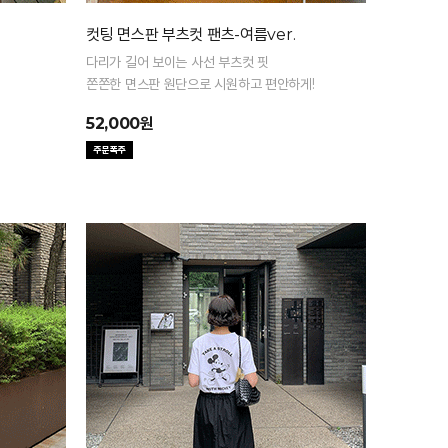
컷팅 면스판 부츠컷 팬츠-여름ver.
다리가 길어 보이는 사선 부츠컷 핏
쫀쫀한 면스판 원단으로 시원하고 편안하게!
52,000원