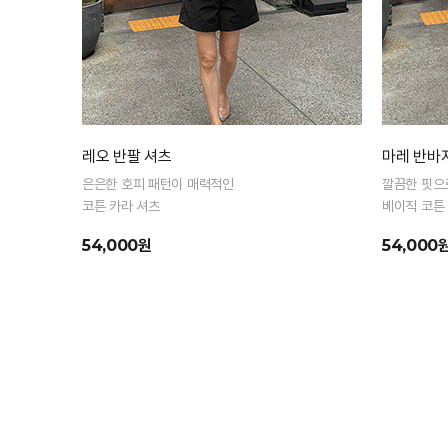
레오 반팔 셔츠
마레 반바
은은한 호피 패턴이 매력적인
깔끔한 핏으
코튼 카라 셔츠
베이직 코튼
54,000원
54,000