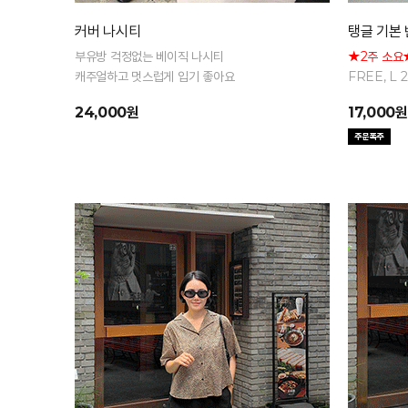
커버 나시티
탱글 기본
부유방 걱정없는 베이직 나시티
★2주 소요
캐주얼하고 멋스럽게 입기 좋아요
FREE, L
팔 티셔츠
24,000원
17,000원