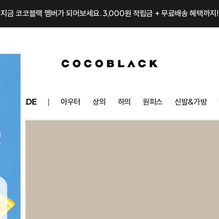
지금 코코블랙 멤버가 되어보세요. 3,000원 적립금 + 무료배송 혜택까지!
OCOMADE
아우터
상의
하의
원피스
신발&가방