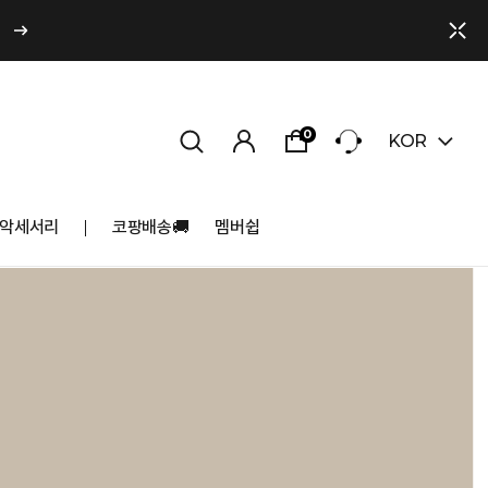
0
KOR
악세서리
코팡배송🚚
멤버쉽