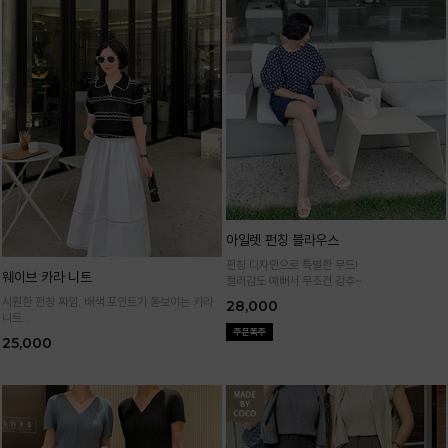
아일렛 펀칭 블라우스
펀칭 디자인으로 특별한 무드!
웨이브 카라 니트
컬러감도 예뻐서 무조건 강추~
시원한 펀칭 짜임, 배색 포인트가 돋보이는 카라
28,000
니트
가볍고 통기성 좋은 니트 소재로 한여름까지 쾌적
25,000
하게 입어요