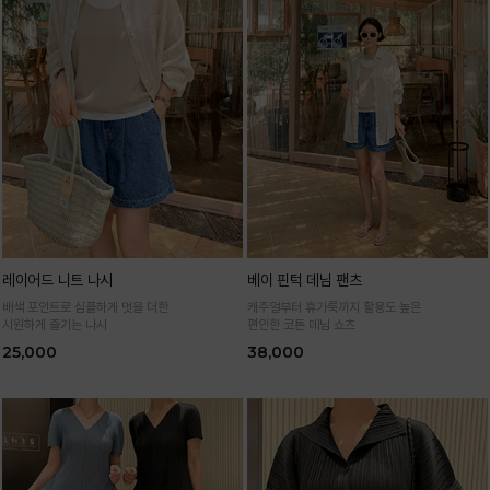
레이어드 니트 나시
베이 핀턱 데님 팬츠
배색 포인트로 심플하게 멋을 더한
캐주얼부터 휴가룩까지 활용도 높은
시원하게 즐기는 나시
편안한 코튼 데님 쇼츠
25,000
38,000