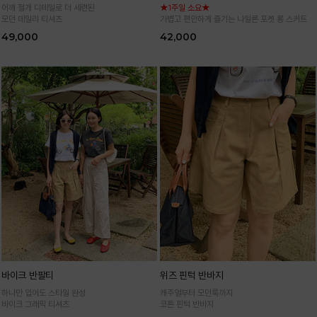
어깨 절개 디테일로 더 세련된
★1주일 소요★
모던 데일리 티셔츠
가볍고 편안하게 즐기는 나일론 포켓 롱 스커트
49,000
42,000
바이크 반팔티
위즈 핀턱 반바지
하나만 입어도 스타일 완성
캐주얼부터 모던룩까지
바이크 그래픽 티셔츠
코튼 핀턱 반바지