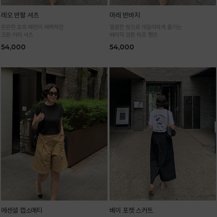
레오 반팔 셔츠
마레 반바지
은은한 호피 패턴이 매력적인
깔끔한 핏으로 데일리하게 즐기는
코튼 카라 셔츠
베이직 코튼 하프 팬츠
54,000
54,000
에센셜 캡소매티
베이 포켓 스커트