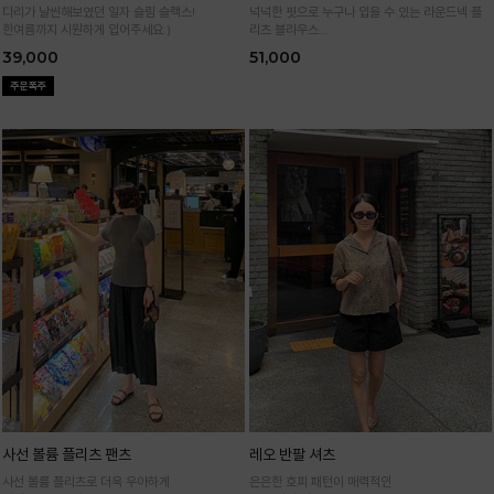
다리가 날씬해보였던 일자 슬림 슬랙스!
넉넉한 핏으로 누구나 입을 수 있는 라운드넥 플
한여름까지 시원하게 입어주세요:)
리츠 블라우스
통기성 높은 폴리 원단으로 시원하게 입어요
39,000
51,000
사선 볼륨 플리츠 팬츠
레오 반팔 셔츠
사선 볼륨 플리츠로 더욱 우아하게
은은한 호피 패턴이 매력적인