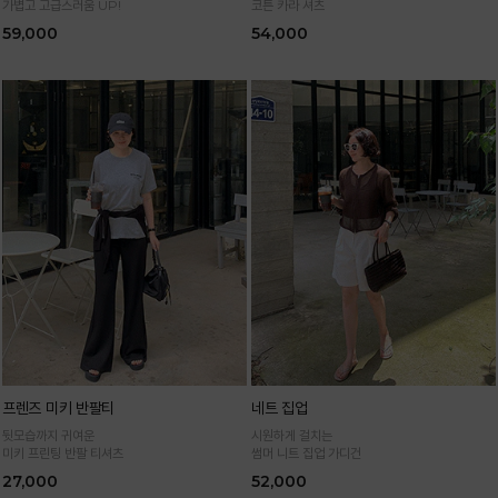
가볍고 고급스러움 UP!
코튼 카라 셔츠
59,000
54,000
프렌즈 미키 반팔티
네트 집업
뒷모습까지 귀여운
시원하게 걸치는
미키 프린팅 반팔 티셔츠
썸머 니트 집업 가디건
27,000
52,000