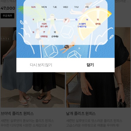
라운드넥&브이넥 두 가지 타입의 홀가먼트 캡니
88까지가능!
여유로운 벌룬핏으로 자연스러운 체
트
형 커버 허리 전체 밴딩으로 편안한 착용감
47,000
29,000
다시 보지 않기
닫기
브이넥 플리츠 원피스
날개 플리츠 원피스
세련된 실루엣이 돋보이는 플리츠 원피스
세련된 실루엣으로 멋스러운 플리츠 원피스
우아한 디자인에 시원한 소재감으로 굿!
고급스러운 아웃핏으로 여름을 우아하게!