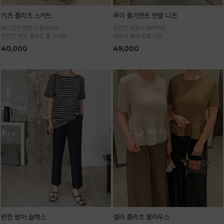
키츠 플리츠 스커트
루이 홀가먼트 반팔 니트
유니크한 패턴이 돋보이는
은은한 비침이 매력적인
편안한 밴딩 플리츠 롱 스커트
데일리 썸머 반팔 니트
40,000
49,000
편한 썸머 슬랙스
셀리 플리츠 블라우스