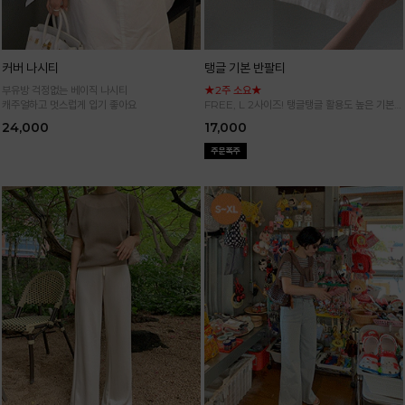
커버 나시티
탱글 기본 반팔티
부유방 걱정없는 베이직 나시티
★2주 소요★
캐주얼하고 멋스럽게 입기 좋아요
FREE, L 2사이즈! 탱글탱글 활용도 높은 기본
반팔 티셔츠
24,000
17,000