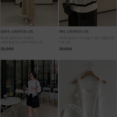
보트넥 스트라이프 니트
마티 스트라이프 니트
케이프 실루엣으로 우아하게
넉넉한 핏으로 누구나 입을 수 있는 여름철 라운
시원하게 즐기는 단가라 케이프 니트
드넥 니트
통기성 높은 여름 니트 원사로 편하고 시원하게
32,000
25,000
입어요