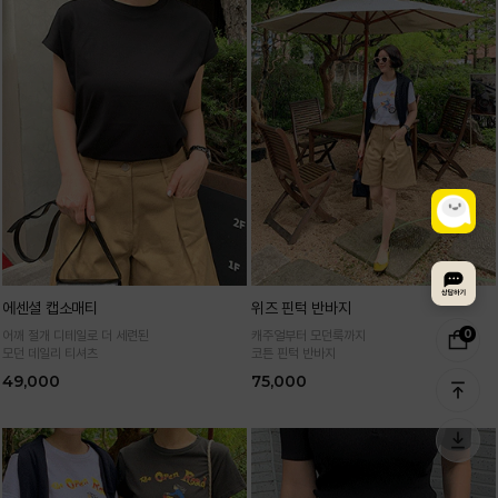
에센셜 캡소매티
위즈 핀턱 반바지
0
어깨 절개 디테일로 더 세련된
캐주얼부터 모던룩까지
모던 데일리 티셔츠
코튼 핀턱 반바지
49,000
75,000