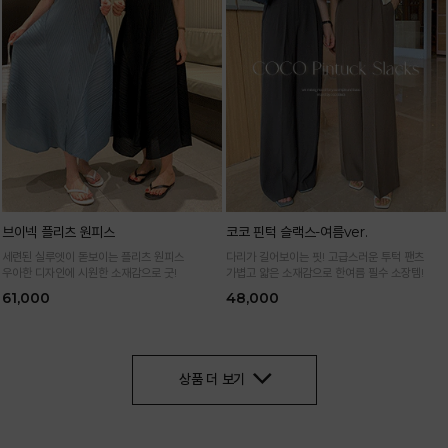
브이넥 플리츠 원피스
코코 핀턱 슬랙스-여름ver.
세련된 실루엣이 돋보이는 플리츠 원피스
다리가 길어보이는 핏! 고급스러운 투턱 팬츠
우아한 디자인에 시원한 소재감으로 굿!
가볍고 얇은 소재감으로 한여름 필수 소장템!
61,000
48,000
상품 더 보기