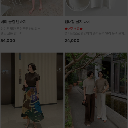
베리 물결 반바지
캡내장 골지 나시
귀여운 밑단 포인트로 완성되는
★2주 소요★
밴딩 코튼 반바지
캡 내장으로 편안하게 즐기는 데일리 유넥 골지
나시
54,000
24,000