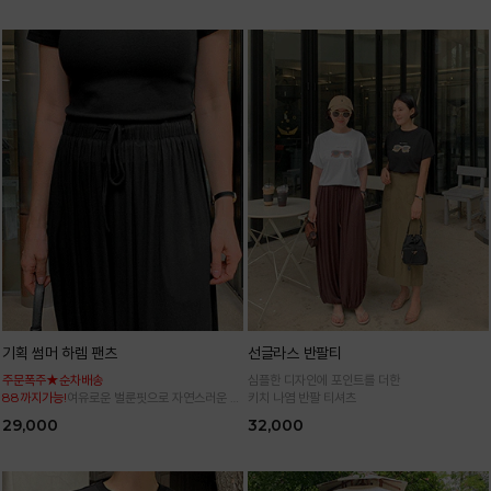
기획 썸머 하렘 팬츠
선글라스 반팔티
주문폭주★순차배송
심플한 디자인에 포인트를 더한
88까지가능!
여유로운 벌룬핏으로 자연스러운 체
키치 나염 반팔 티셔츠
형 커버 허리 전체 밴딩으로 편안한 착용감
29,000
32,000