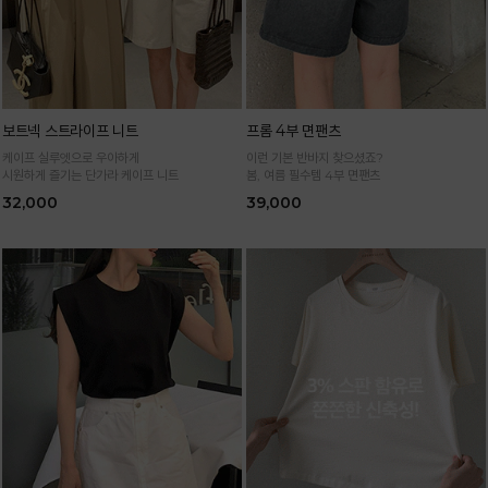
보트넥 스트라이프 니트
프롬 4부 면팬츠
케이프 실루엣으로 우아하게
이런 기본 반바지 찾으셨죠?
시원하게 즐기는 단가라 케이프 니트
봄, 여름 필수템 4부 면팬츠
32,000
39,000