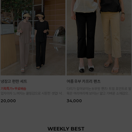
냉장고 편한 세트
여름 8부 카프리 팬츠
기획특가+무료배송
다리가 길어보이는 8부핏 팬츠! 트임 포인트로 발
입자마자 느껴지는 쿨링감으로 시원한 셋업! 넉넉
목은 여리여리해 보이는! 얇고 가벼운 소재감으로
한 핏으로 군살 싹 다 가려주는 올 여름 교복템
한여름까지 시원하고 쾌적하게!
20,000
34,000
*블랙·주문폭주로 인한 입고지연·순차발송 진행중
WEEKLY BEST