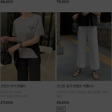
56,000
75,000
프렌즈 미키 반팔티
굿스판 일자 면팬츠-여름ver.
뒷모습까지 귀여운
누적 판매 7만장! 재구매는 물론 컬러별 구매도
미키 프린팅 반팔 티셔츠
많은
정말 편하게 휘뚜루마뚜루 입는 만능 면팬츠
27,000
35,000