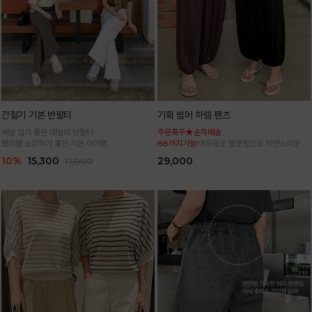
간절기 기본 반팔티
기획 썸머 하렘 팬츠
매일 입기 좋은 데일리 반팔티
주문폭주★순차배송
컬러별 소장하기 좋은 기본 아이템
88까지가능!
여유로운 벌룬핏으로 자연스러운 체
형 커버 허리 전체 밴딩으로 편안한 착용감
10%
15,300
29,000
17,000