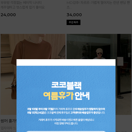
부유방 걱정없는 베이직 나시티
MD강추! 차르르-가볍게 떨어지는 린넨 밴딩 팬
캐주얼하고 멋스럽게 입기 좋아요
츠
시원하면서 구김없고 신축성까지 GOOD
24,000
34,000
썸머 홀가먼트 니트
기획 썸머 하렘 팬츠
입자마자 느껴지는 고급스러움,
주문폭주★순차배송