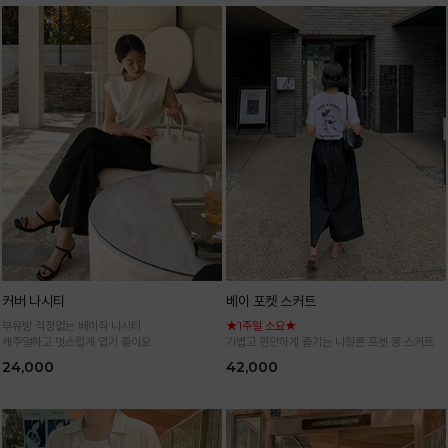
커버 나시티
베이 포켓 스커트
부유방 걱정없는 베이직 나시티
★1주일 소요★
캐주얼하고 멋스럽게 입기 좋아요
가볍고 편안하게 즐기는 나일론 포켓 롱 스커트
24,000
42,000