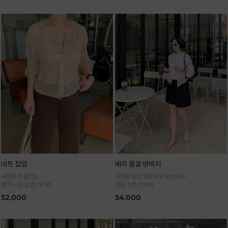
네트 집업
베리 물결 반바지
시원하게 걸치는
귀여운 밑단 포인트로 완성되는
썸머 니트 집업 가디건
밴딩 코튼 반바지
52,000
54,000