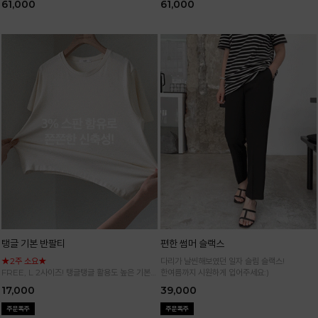
61,000
61,000
탱글 기본 반팔티
편한 썸머 슬랙스
★2주 소요★
다리가 날씬해보였던 일자 슬림 슬랙스!
FREE, L 2사이즈! 탱글탱글 활용도 높은 기본
한여름까지 시원하게 입어주세요:)
반팔 티셔츠
17,000
39,000