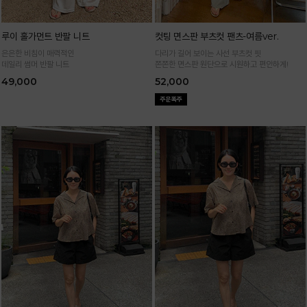
루이 홀가먼트 반팔 니트
컷팅 면스판 부츠컷 팬츠-여름ver.
은은한 비침이 매력적인
다리가 길어 보이는 사선 부츠컷 핏
데일리 썸머 반팔 니트
쫀쫀한 면스판 원단으로 시원하고 편안하게!
49,000
52,000